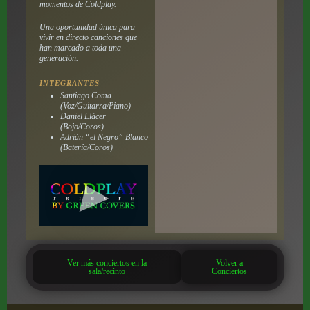
momentos de Coldplay.
Una oportunidad única para
vivir en directo canciones que
han marcado a toda una
generación.
INTEGRANTES
Santiago Coma
(Voz/Guitarra/Piano)
Daniel Llácer
(Bojo/Coros)
Adrián “el Negro” Blanco
(Batería/Coros)
Ver más conciertos en la
Volver a
sala/recinto
Conciertos