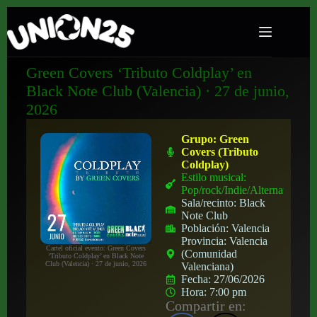
Green Covers ‘Tributo Coldplay’ en
Black Note Club (Valencia) · 27 de junio,
2026
Grupo:
Green
Covers (Tributo
Coldplay)
Estilo musical:
Pop/rock/Indie/Alternativo
Sala/recinto:
Black
Note Club
Población:
Valencia
Provincia:
Valencia
Cartel oficial evento: Green Covers
(Comunidad
‘Tributo Coldplay’ en Black Note
Club (Valencia) · 27 de junio, 2026
Valenciana)
Fecha:
27/06/2026
Hora:
7:00 pm
Compartir en: