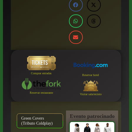
Comprar entradas
Reservar hotel
Reservar restaurante
Visitar sala/recinto
Evento patrocinado
Green Covers
por:
(Tributo Coldplay)