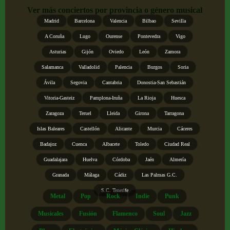
Ver más conciertos por provincia o género musical
Madrid
Barcelona
Valencia
Bilbao
Sevilla
A Coruña
Lugo
Ourense
Pontevedra
Vigo
Asturias
Gijón
Oviedo
León
Zamora
Salamanca
Valladolid
Palencia
Burgos
Soria
Ávila
Segovia
Cantabria
Donostia-San Sebastián
Vitoria-Gasteiz
Pamplona-Iruña
La Rioja
Huesca
Zaragoza
Teruel
Lleida
Girona
Tarragona
Islas Baleares
Castellón
Alicante
Murcia
Cáceres
Badajoz
Cuenca
Albacete
Toledo
Ciudad Real
Guadalajara
Huelva
Córdoba
Jaén
Almería
Granada
Málaga
Cádiz
Las Palmas G.C.
S.C. Tenerife
Metal
Pop
Rock
Indie
Punk
Musicales
Fusión
Flamenco
Soul
Jazz