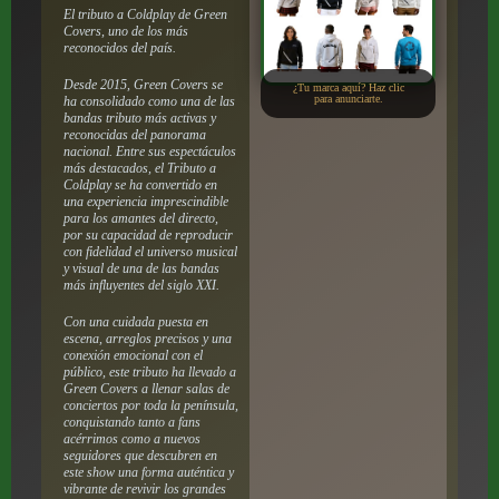
El tributo a Coldplay de Green
Covers, uno de los más
reconocidos del país.
Desde 2015, Green Covers se
¿Tu marca aquí? Haz clic
para anunciarte.
ha consolidado como una de las
bandas tributo más activas y
reconocidas del panorama
nacional. Entre sus espectáculos
más destacados, el Tributo a
Coldplay se ha convertido en
una experiencia imprescindible
para los amantes del directo,
por su capacidad de reproducir
con fidelidad el universo musical
y visual de una de las bandas
más influyentes del siglo XXI.
Con una cuidada puesta en
escena, arreglos precisos y una
conexión emocional con el
público, este tributo ha llevado a
Green Covers a llenar salas de
conciertos por toda la península,
conquistando tanto a fans
acérrimos como a nuevos
seguidores que descubren en
este show una forma auténtica y
vibrante de revivir los grandes