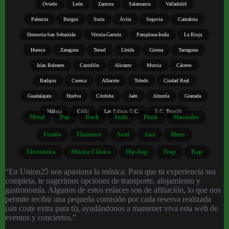
Oviedo
León
Zamora
Salamanca
Valladolid
Palencia
Burgos
Soria
Ávila
Segovia
Cantabria
Donostia-San Sebastián
Vitoria-Gasteiz
Pamplona-Iruña
La Rioja
Huesca
Zaragoza
Teruel
Lleida
Girona
Tarragona
Islas Baleares
Castellón
Alicante
Murcia
Cáceres
Badajoz
Cuenca
Albacete
Toledo
Ciudad Real
Guadalajara
Huelva
Córdoba
Jaén
Almería
Granada
Málaga
Cádiz
Las Palmas G.C.
S.C. Tenerife
Metal
Pop
Rock
Indie
Punk
Musicales
Fusión
Flamenco
Soul
Jazz
Blues
Electrónica
Música Clásica
Hip-hop
Trap
Rap
“En Union25 nos apasiona la música. Para que tu experiencia sea
completa, te sugerimos opciones de transporte, alojamiento y
gastronomía. Algunos de estos enlaces son de afiliación, lo que nos
permite recibir una pequeña comisión por cada reserva realizada
(sin coste extra para ti), ayudándonos a mantener viva esta web de
eventos y conciertos.”