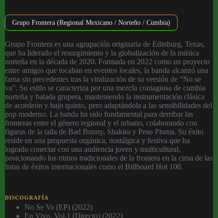
Grupo Frontera (Regional Mexicano / Norteño / Cumbia)
Grupo Frontera es una agrupación originaria de Edinburg, Texas,
que ha liderado el resurgimiento y la globalización de la música
norteña en la década de 2020. Formada en 2022 como un proyecto
entre amigos que tocaban en eventos locales, la banda alcanzó una
fama sin precedentes tras la viralización de su versión de “No se
va”. Su estilo se caracteriza por una mezcla contagiosa de cumbia
norteña y balada grupera, manteniendo la instrumentación clásica
de acordeón y bajo quinto, pero adaptándola a las sensibilidades del
pop moderno. La banda ha sido fundamental para derribar las
fronteras entre el género regional y el urbano, colaborando con
figuras de la talla de Bad Bunny, Shakira y Peso Pluma. Su éxito
reside en una propuesta orgánica, nostálgica y festiva que ha
logrado conectar con una audiencia joven y multicultural,
posicionando los ritmos tradicionales de la frontera en la cima de las
listas de éxitos internacionales como el Billboard Hot 100.
DISCOGRAFÍA
No Se Va (EP) (2022)
En Vivo, Vol.1 (Directo) (2022)