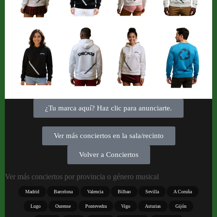
¿Tu marca aquí? Haz clic para anunciarte.
Ver más conciertos en la sala/recinto
Volver a Conciertos
Ver más conciertos por provincia o género musical
Madrid
Barcelona
Valencia
Bilbao
Sevilla
A Coruña
Lugo
Ourense
Pontevedra
Vigo
Asturias
Gijón