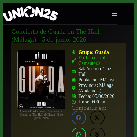
Concierto de Guada en The Hall
(Málaga) · 5 de junio, 2026
Grupo:
Guada
Estilo musical:
Cantautor/a
Sala/recinto:
The
Hall
Población:
Málaga
Provincia:
Málaga
(Andalucía)
Fecha:
05/06/2026
Hora:
9:00 pm
Compartir en:
Cartel oficial evento: Concierto de
Guada en The Hall (Málaga) · 5 de
junio, 2026