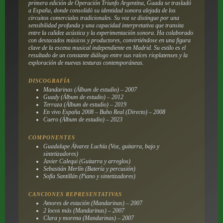
primera edición de Operación Triunfo Argentina, Guada se trasladó
a España, donde consolidó su identidad sonora alejada de los
circuitos comerciales tradicionales. Su voz se distingue por una
sensibilidad profunda y una capacidad interpretativa que transita
entre la calidez acústica y la experimentación sonora. Ha colaborado
con destacados músicos y productores, convirtiéndose en una figura
clave de la escena musical independiente en Madrid. Su estilo es el
resultado de un constante diálogo entre sus raíces rioplatenses y la
exploración de nuevas texturas contemporáneas.
DISCOGRAFÍA
Mandarinas (Álbum de estudio) – 2007
Guady (Álbum de estudio) – 2012
Terraza (Álbum de estudio) – 2019
En vivo España 2008 – Buho Real (Directo) – 2008
Cuero (Álbum de estudio) – 2023
COMPONENTES
Guadalupe Álvarez Luchía (Voz, guitarra, bajo y
sintetizadores)
Javier Calequi (Guitarra y arreglos)
Sebastián Merlín (Batería y percusión)
Sofía Santillán (Piano y sintetizadores)
CANCIONES REPRESENTATIVAS
Amores de estación (Mandarinas) – 2007
2 locos más (Mandarinas) – 2007
Clara y morena (Mandarinas) – 2007