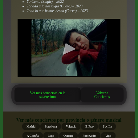
Yo Canto (Single) – 2022
Tonada a la nostalgia (Cuero) – 2023
Todo lo que hemos hecho (Cuero) – 2023
Ver más conciertos en la
Volver a
sala/recinto
Conciertos
Ver más conciertos por provincia o género musical
Madrid
Barcelona
Valencia
Bilbao
Sevilla
A Coruña
Lugo
Ourense
Pontevedra
Vigo