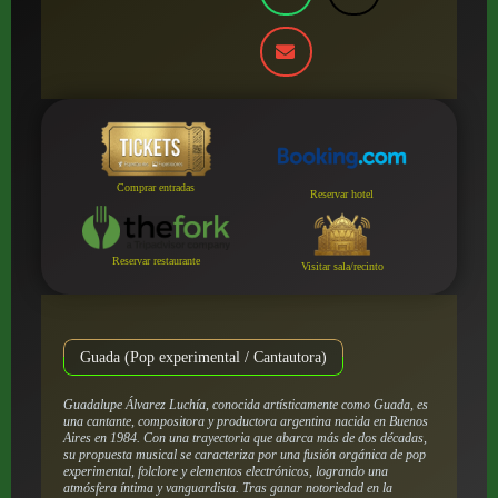
Comprar entradas
Reservar hotel
Reservar restaurante
Visitar sala/recinto
Guada (Pop experimental / Cantautora)
Guadalupe Álvarez Luchía, conocida artísticamente como Guada, es
una cantante, compositora y productora argentina nacida en Buenos
Aires en 1984.
Con una trayectoria que abarca más de dos décadas,
su propuesta musical se caracteriza por una fusión orgánica de pop
experimental, folclore y elementos electrónicos, logrando una
atmósfera íntima y vanguardista. Tras ganar notoriedad en la