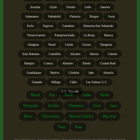
Asturias
Gijón
Oviedo
León
Zamora
Salamanca
Valladolid
Palencia
Burgos
Soria
Ávila
Segovia
Cantabria
Donostia-San Sebastián
Vitoria-Gasteiz
Pamplona-Iruña
La Rioja
Huesca
Zaragoza
Teruel
Lleida
Girona
Tarragona
Islas Baleares
Castellón
Alicante
Murcia
Cáceres
Badajoz
Cuenca
Albacete
Toledo
Ciudad Real
Guadalajara
Huelva
Córdoba
Jaén
Almería
Granada
Málaga
Cádiz
Las Palmas G.C.
S.C. Tenerife
Metal
Pop
Rock
Indie
Punk
Musicales
Fusión
Flamenco
Soul
Jazz
Blues
Electrónica
Música Clásica
Hip-hop
Trap
Rap
“En Union25 nos apasiona la música. Para que tu experiencia sea completa, te sugerimos