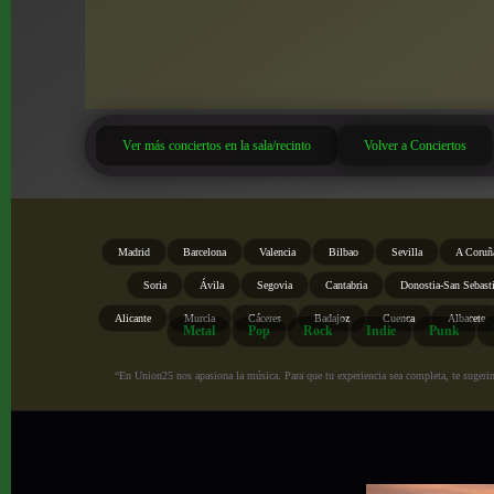
Ver más conciertos en la sala/recinto
Volver a Conciertos
Madrid
Barcelona
Valencia
Bilbao
Sevilla
A Coruñ
Soria
Ávila
Segovia
Cantabria
Donostia-San Sebast
Alicante
Murcia
Cáceres
Badajoz
Cuenca
Albacete
Metal
Pop
Rock
Indie
Punk
“En Union25 nos apasiona la música. Para que tu experiencia sea completa, te sugerimo