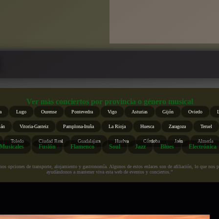
Ver más conciertos por provincia o género musical
a
Lugo
Ourense
Pontevedra
Vigo
Asturias
Gijón
Oviedo
ián
Vitoria-Gasteiz
Pamplona-Iruña
La Rioja
Huesca
Zaragoza
Teruel
Toledo
Ciudad Real
Guadalajara
Huelva
Córdoba
Jaén
Almería
Musicales
Fusión
Flamenco
Soul
Jazz
Blues
Electrónica
s opciones de transporte, alojamiento y gastronomía. Algunos de estos enlaces son de afiliación, lo que nos perm
ayudándonos a mantener viva esta web de eventos y conciertos.”