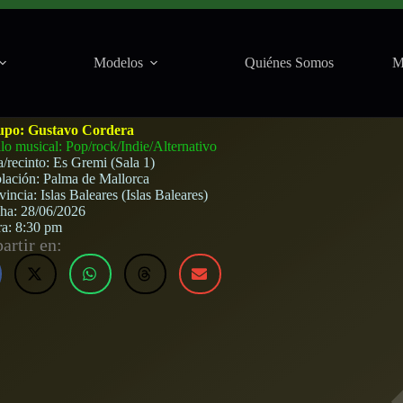
Modelos
Quiénes Somos
M
i (Palma de Mallorca) · 28 de junio, 2026
upo:
Gustavo Cordera
ilo musical: Pop/rock/Indie/Alternativo
a/recinto:
Es Gremi (Sala 1)
lación:
Palma de Mallorca
vincia:
Islas Baleares (Islas Baleares)
cha:
28/06/2026
ra:
8:30 pm
rtir en: