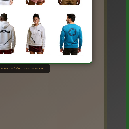
 marca aquí? Haz clic para anunciarte.