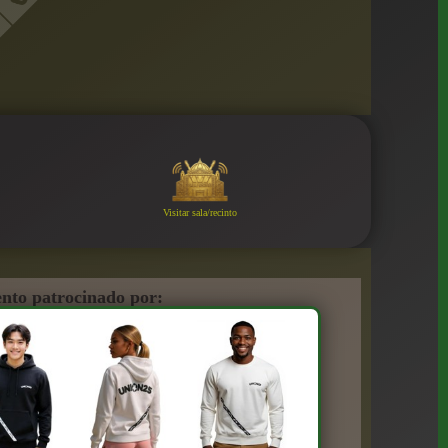
Visitar sala/recinto
nto patrocinado por: