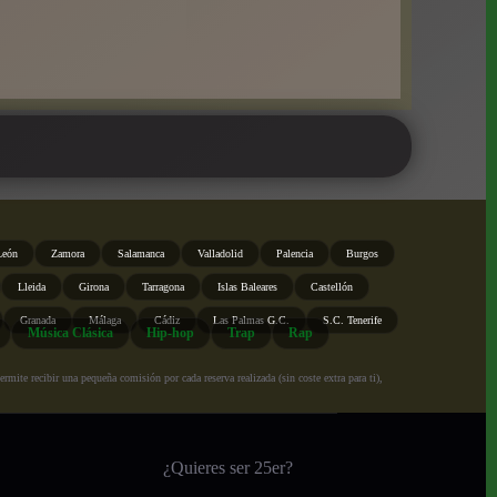
León
Zamora
Salamanca
Valladolid
Palencia
Burgos
Lleida
Girona
Tarragona
Islas Baleares
Castellón
Granada
Málaga
Cádiz
Las Palmas G.C.
S.C. Tenerife
Música Clásica
Hip-hop
Trap
Rap
ite recibir una pequeña comisión por cada reserva realizada (sin coste extra para ti),
¿Quieres ser 25er?