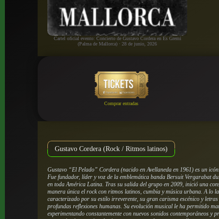
Cartel oficial evento: Concierto de Gustavo Cordera en Es Gremi
(Palma de Mallorca) · 28 de junio, 2026
Comprar entradas
Gustavo Cordera (Rock / Ritmos latinos)
Gustavo “El Pelado” Cordera (nacido en Avellaneda en 1961) es un icóni
Fue fundador, líder y voz de la emblemática banda Bersuit Vergarabat d
en toda América Latina. Tras su salida del grupo en 2009, inició una con
manera única el rock con ritmos latinos, cumbia y música urbana. A lo la
caracterizado por su estilo irreverente, su gran carisma escénico y letras 
profundas reflexiones humanas. Su evolución musical le ha permitido man
experimentando constantemente con nuevos sonidos contemporáneos y pre