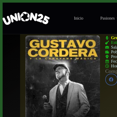
Inicio
Pasiones
Concierto de Gustavo Cordera en Es Grem
Gr
Est
Sal
Pob
Pro
Fe
Ho
Compa