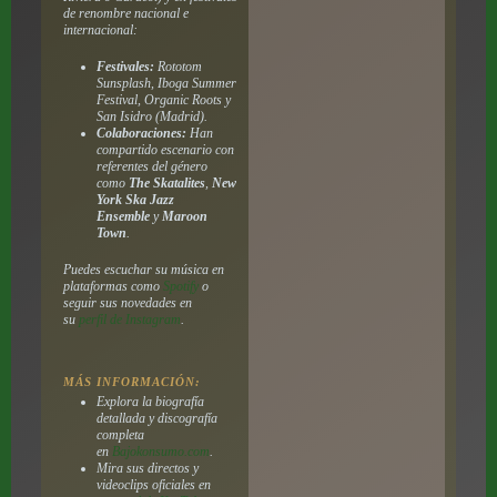
de renombre nacional e
internacional:
Festivales:
Rototom
Sunsplash, Iboga Summer
Festival, Organic Roots y
San Isidro (Madrid).
Colaboraciones:
Han
compartido escenario con
referentes del género
como
The Skatalites
,
New
York Ska Jazz
Ensemble
y
Maroon
Town
.
Puedes escuchar su música en
plataformas como
Spotify
o
seguir sus novedades en
su
perfil de Instagram
.
MÁS INFORMACIÓN:
Explora la biografía
detallada y discografía
completa
en
Bajokonsumo.com
.
Mira sus directos y
videoclips oficiales en