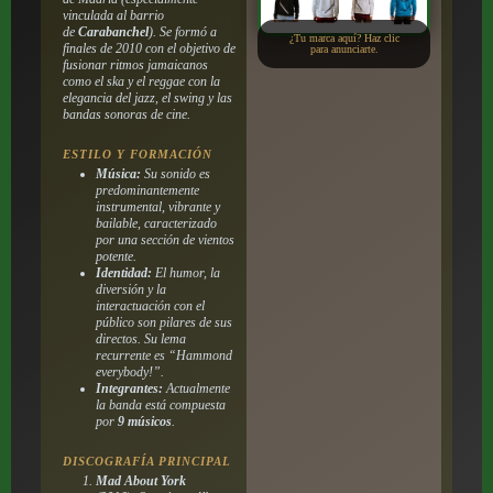
vinculada al barrio
de
Carabanchel
). Se formó a
¿Tu marca aquí? Haz clic
finales de 2010 con el objetivo de
para anunciarte.
fusionar ritmos jamaicanos
como el ska y el reggae con la
elegancia del jazz, el swing y las
bandas sonoras de cine.
ESTILO Y FORMACIÓN
Música:
Su sonido es
predominantemente
instrumental, vibrante y
bailable, caracterizado
por una sección de vientos
potente.
Identidad:
El humor, la
diversión y la
interactuación con el
público son pilares de sus
directos. Su lema
recurrente es
“Hammond
everybody!”
.
Integrantes:
Actualmente
la banda está compuesta
por
9 músicos
.
DISCOGRAFÍA PRINCIPAL
Mad About York