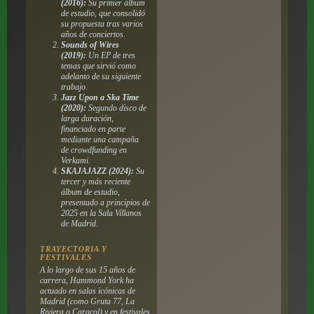
(2016):
Su primer álbum
de estudio, que consolidó
su propuesta tras varios
años de conciertos.
Sounds of Wires
(2019):
Un EP de tres
temas que sirvió como
adelanto de su siguiente
trabajo.
Jazz Upon a Ska Time
(2020):
Segundo disco de
larga duración,
financiado en parte
mediante una campaña
de crowdfunding en
Verkami.
SKAJAJAZZ (2024):
Su
tercer y más reciente
álbum de estudio,
presentado a principios de
2025 en la Sala Villanos
de Madrid.
TRAYECTORIA Y
FESTIVALES
A lo largo de sus 15 años de
carrera, Hammond York ha
actuado en salas icónicas de
Madrid (como Gruta 77, La
Riviera o Caracol) y en festivales