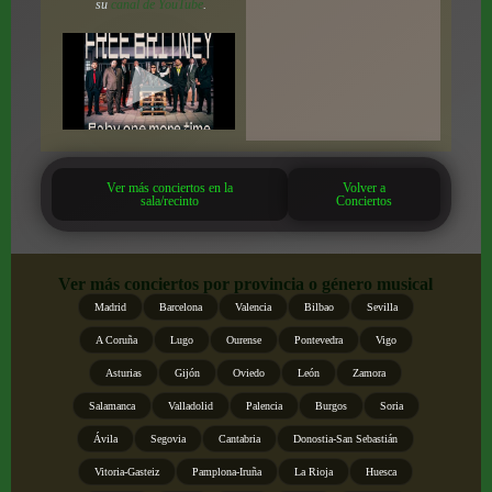
su
canal de YouTube
.
Ver más conciertos en la
Volver a
sala/recinto
Conciertos
Ver más conciertos por provincia o género musical
Madrid
Barcelona
Valencia
Bilbao
Sevilla
A Coruña
Lugo
Ourense
Pontevedra
Vigo
Asturias
Gijón
Oviedo
León
Zamora
Salamanca
Valladolid
Palencia
Burgos
Soria
Ávila
Segovia
Cantabria
Donostia-San Sebastián
Vitoria-Gasteiz
Pamplona-Iruña
La Rioja
Huesca