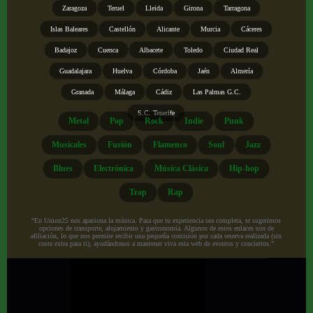
Zaragoza
Teruel
Lleida
Girona
Tarragona
Islas Baleares
Castellón
Alicante
Murcia
Cáceres
Badajoz
Cuenca
Albacete
Toledo
Ciudad Real
Guadalajara
Huelva
Córdoba
Jaén
Almería
Granada
Málaga
Cádiz
Las Palmas G.C.
S.C. Tenerife
Metal
Pop
Rock
Indie
Punk
Musicales
Fusión
Flamenco
Soul
Jazz
Blues
Electrónica
Música Clásica
Hip-hop
Trap
Rap
“En Union25 nos apasiona la música. Para que tu experiencia sea completa, te sugerimos
opciones de transporte, alojamiento y gastronomía. Algunos de estos enlaces son de
afiliación, lo que nos permite recibir una pequeña comisión por cada reserva realizada (sin
coste extra para ti), ayudándonos a mantener viva esta web de eventos y conciertos.”