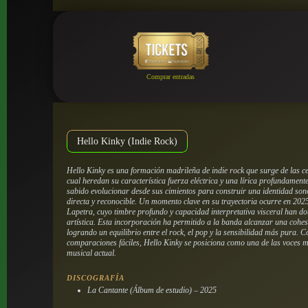
Comprar entradas
Hello Kinky (Indie Rock)
Hello Kinky es una formación madrileña de indie rock que surge de las ce
cual heredan su característica fuerza eléctrica y una lírica profundamen
sabido evolucionar desde sus cimientos para construir una identidad so
directa y reconocible. Un momento clave en su trayectoria ocurre en 2025
Lapetra, cuyo timbre profundo y capacidad interpretativa visceral han d
artística. Esta incorporación ha permitido a la banda alcanzar una cohes
logrando un equilibrio entre el rock, el pop y la sensibilidad más pura. 
comparaciones fáciles, Hello Kinky se posiciona como una de las voces
musical actual.
DISCOGRAFÍA
La Cantante (Álbum de estudio) – 2025