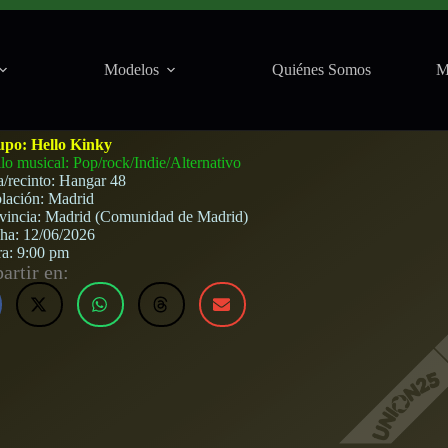
Modelos
Quiénes Somos
M
 48 (Madrid) · 12 de junio, 2026
upo:
Hello Kinky
ilo musical: Pop/rock/Indie/Alternativo
a/recinto:
Hangar 48
lación:
Madrid
vincia:
Madrid (Comunidad de Madrid)
cha:
12/06/2026
ra:
9:00 pm
rtir en: