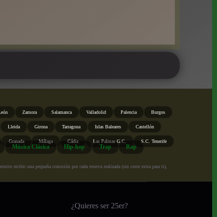
León
Zamora
Salamanca
Valladolid
Palencia
Burgos
Lleida
Girona
Tarragona
Islas Baleares
Castellón
Granada
Málaga
Cádiz
Las Palmas G.C.
S.C. Tenerife
Música Clásica
Hip-hop
Trap
Rap
ite recibir una pequeña comisión por cada reserva realizada (sin coste extra para ti),
¿Quieres ser 25er?