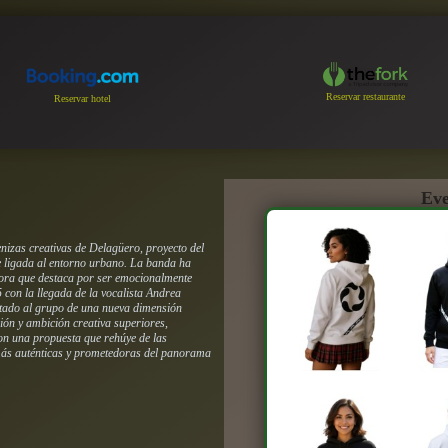
Reservar restaurante
Reservar hotel
Eve
nizas creativas de Delagüero, proyecto del
te ligada al entorno urbano. La banda ha
nora que destaca por ser emocionalmente
 con la llegada de la vocalista Andrea
otado al grupo de una nueva dimensión
ión y ambición creativa superiores,
Con una propuesta que rehúye de las
 más auténticas y prometedoras del panorama