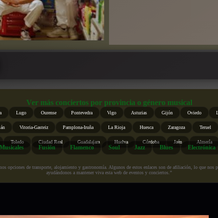
Ver más conciertos por provincia o género musical
a
Lugo
Ourense
Pontevedra
Vigo
Asturias
Gijón
Oviedo
ián
Vitoria-Gasteiz
Pamplona-Iruña
La Rioja
Huesca
Zaragoza
Teruel
Toledo
Ciudad Real
Guadalajara
Huelva
Córdoba
Jaén
Almería
Musicales
Fusión
Flamenco
Soul
Jazz
Blues
Electrónica
s opciones de transporte, alojamiento y gastronomía. Algunos de estos enlaces son de afiliación, lo que nos perm
ayudándonos a mantener viva esta web de eventos y conciertos.”