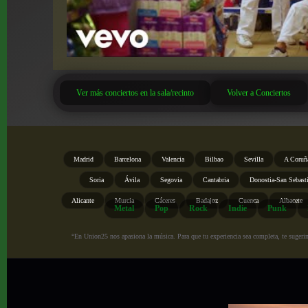
Ver más conciertos en la sala/recinto
Volver a Conciertos
Madrid
Barcelona
Valencia
Bilbao
Sevilla
A Coruñ
Soria
Ávila
Segovia
Cantabria
Donostia-San Sebast
Alicante
Murcia
Cáceres
Badajoz
Cuenca
Albacete
Metal
Pop
Rock
Indie
Punk
“En Union25 nos apasiona la música. Para que tu experiencia sea completa, te sugerimo