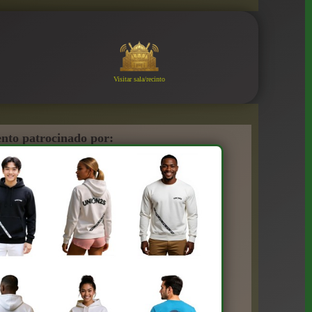
Visitar sala/recinto
nto patrocinado por: