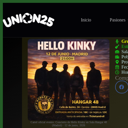
Inicio
Pasiones
Concierto de Hello Kinky en Sala Hangar
Gr
Est
Sal
Pob
Pro
Fe
Ho
Compa
Cartel oficial evento: Concierto de Hello Kinky en Sala Hangar 48
(Madrid) · 12 de junio, 2026