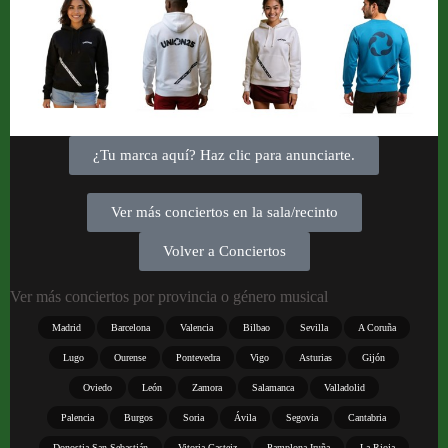
¿Tu marca aquí? Haz clic para anunciarte.
Ver más conciertos en la sala/recinto
Volver a Conciertos
Ver más conciertos por provincia o género musical
Madrid
Barcelona
Valencia
Bilbao
Sevilla
A Coruña
Lugo
Ourense
Pontevedra
Vigo
Asturias
Gijón
Oviedo
León
Zamora
Salamanca
Valladolid
Palencia
Burgos
Soria
Ávila
Segovia
Cantabria
Donostia-San Sebastián
Vitoria-Gasteiz
Pamplona-Iruña
La Rioja