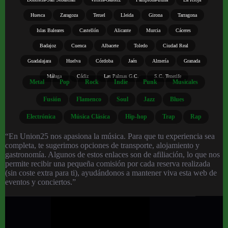
Huesca
Zaragoza
Teruel
Lleida
Girona
Tarragona
Islas Baleares
Castellón
Alicante
Murcia
Cáceres
Badajoz
Cuenca
Albacete
Toledo
Ciudad Real
Guadalajara
Huelva
Córdoba
Jaén
Almería
Granada
Málaga
Cádiz
Las Palmas G.C.
S.C. Tenerife
Metal
Pop
Rock
Indie
Punk
Musicales
Fusión
Flamenco
Soul
Jazz
Blues
Electrónica
Música Clásica
Hip-hop
Trap
Rap
“En Union25 nos apasiona la música. Para que tu experiencia sea
completa, te sugerimos opciones de transporte, alojamiento y
gastronomía. Algunos de estos enlaces son de afiliación, lo que nos
permite recibir una pequeña comisión por cada reserva realizada
(sin coste extra para ti), ayudándonos a mantener viva esta web de
eventos y conciertos.”