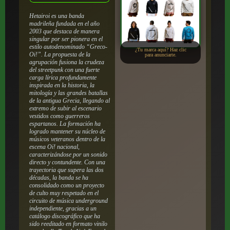
Hetairoi es una banda
madrileña fundada en el año
2003 que destaca de manera
singular por ser pionera en el
estilo autodenominado “Greco-
¿Tu marca aquí? Haz clic
Oi!”. La propuesta de la
para anunciarte.
agrupación fusiona la crudeza
del streetpunk con una fuerte
carga lírica profundamente
inspirada en la historia, la
mitología y las grandes batallas
de la antigua Grecia, llegando al
extremo de subir al escenario
vestidos como guerreros
espartanos. La formación ha
logrado mantener su núcleo de
músicos veteranos dentro de la
escena Oi! nacional,
caracterizándose por un sonido
directo y contundente. Con una
trayectoria que supera las dos
décadas, la banda se ha
consolidado como un proyecto
de culto muy respetado en el
circuito de música underground
independiente, gracias a un
catálogo discográfico que ha
sido reeditado en formato vinilo