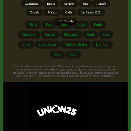
Guadalajara
Huelva
Córdoba
Jaén
Almería
Granada
Málaga
Cádiz
Las Palmas G.C.
S.C. Tenerife
Metal
Pop
Rock
Indie
Punk
Musicales
Fusión
Flamenco
Soul
Jazz
Blues
Electrónica
Música Clásica
Hip-hop
Trap
Rap
“En Union25 nos apasiona la música. Para que tu experiencia sea completa, te sugerimos
opciones de transporte, alojamiento y gastronomía. Algunos de estos enlaces son de
afiliación, lo que nos permite recibir una pequeña comisión por cada reserva realizada (sin
coste extra para ti), ayudándonos a mantener viva esta web de eventos y conciertos.”