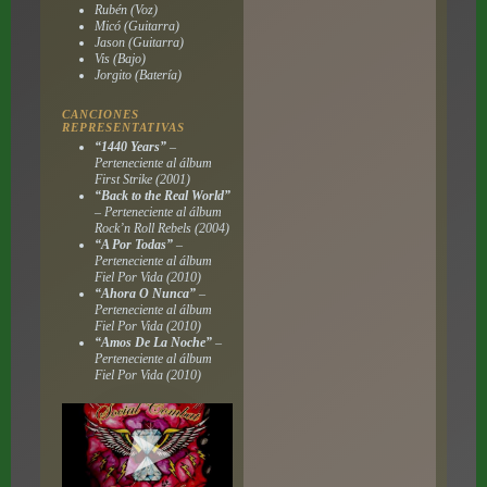
Rubén (Voz)
Micó (Guitarra)
Jason (Guitarra)
Vis (Bajo)
Jorgito (Batería)
CANCIONES
REPRESENTATIVAS
“1440 Years”
–
Perteneciente al álbum
First Strike
(2001)
“Back to the Real World”
– Perteneciente al álbum
Rock’n Roll Rebels
(2004)
“A Por Todas”
–
Perteneciente al álbum
Fiel Por Vida
(2010)
“Ahora O Nunca”
–
Perteneciente al álbum
Fiel Por Vida
(2010)
“Amos De La Noche”
–
Perteneciente al álbum
Fiel Por Vida
(2010)