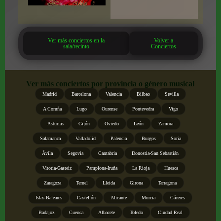
Ver más conciertos en la
Volver a
sala/recinto
Conciertos
Ver más conciertos por provincia o género musical
Madrid
Barcelona
Valencia
Bilbao
Sevilla
A Coruña
Lugo
Ourense
Pontevedra
Vigo
Asturias
Gijón
Oviedo
León
Zamora
Salamanca
Valladolid
Palencia
Burgos
Soria
Ávila
Segovia
Cantabria
Donostia-San Sebastián
Vitoria-Gasteiz
Pamplona-Iruña
La Rioja
Huesca
Zaragoza
Teruel
Lleida
Girona
Tarragona
Islas Baleares
Castellón
Alicante
Murcia
Cáceres
Badajoz
Cuenca
Albacete
Toledo
Ciudad Real