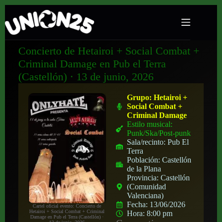
Concierto de Hetairoi + Social Combat +
Criminal Damage en Pub el Terra
(Castellón) · 13 de junio, 2026
Grupo:
Hetairoi +
Social Combat +
Criminal Damage
Estilo musical:
Punk/Ska/Post-punk
Sala/recinto:
Pub El
Terra
Población:
Castellón
de la Plana
Provincia:
Castellón
(Comunidad
Valenciana)
Fecha:
13/06/2026
Cartel oficial evento: Concierto de
Hetairoi + Social Combat + Criminal
Hora:
8:00 pm
Damage en Pub el Terra (Castellón) ·