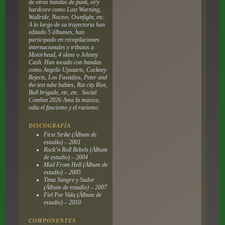
de otras bandas de punk, oí!y
hardcore como Last Warning,
Wallride, Nocivo, Ownfight, etc.
A lo largo de su trayectoria han
editado 5 álbumes, han
participado en recopilaciones
internacionales y tributos a
Motörhead, 4 skins o Johnny
Cash. Han tocado con bandas
como Angelic Upstarts, Cockney
Rejects, Los Fastidios, Peter and
the test tube babies, Rat city Riot,
Bull brigade, etc, etc. Social
Combat 2026 Ama la música,
odia el fascismo y el racismo.
DISCOGRAFÍA
First Strike
(Álbum de
estudio) – 2001
Rock’n Roll Rebels
(Álbum
de estudio) – 2004
Mail From Hell
(Álbum de
estudio) – 2005
Tinta Sangre y Sudor
(Álbum de estudio) – 2007
Fiel Por Vida
(Álbum de
estudio) – 2010
COMPONENTES