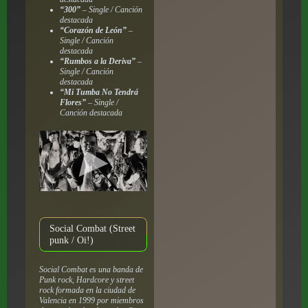
“300”
– Single / Canción
destacada
“Corazón de León”
–
Single / Canción
destacada
“Rumbos a la Deriva”
–
Single / Canción
destacada
“Mi Tumba No Tendrá
Flores”
– Single /
Canción destacada
Social Combat (Street
punk / Oi!)
Social Combat es una banda de
Punk rock, Hardcore y street
rock formada en la ciudad de
Valencia en 1999 por miembros