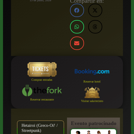
Compartir en:
13 de junio, 2026
Comprar entradas
Reservar hotel
Reservar restaurante
Visitar sala/recinto
Evento patrocinado
Hetairoi (Greco-Oi! /
por:
Streetpunk)