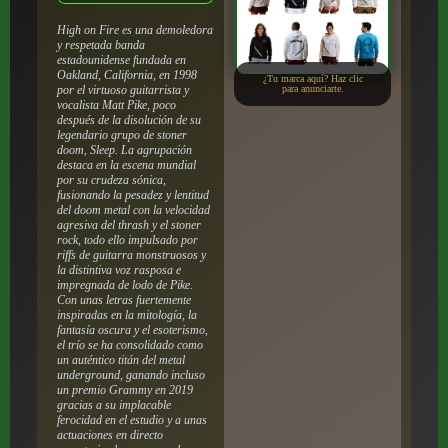
High on Fire es una demoledora
y respetada banda
estadounidense fundada en
Oakland, California, en 1998
¿Tu marca aquí? Haz clic
por el virtuoso guitarrista y
para anunciarte.
vocalista Matt Pike, poco
después de la disolución de su
legendario grupo de stoner
doom, Sleep. La agrupación
destaca en la escena mundial
por su crudeza sónica,
fusionando la pesadez y lentitud
del doom metal con la velocidad
agresiva del thrash y el stoner
rock, todo ello impulsado por
riffs de guitarra monstruosos y
la distintiva voz rasposa e
impregnada de lodo de Pike.
Con unas letras fuertemente
inspiradas en la mitología, la
fantasía oscura y el esoterismo,
el trío se ha consolidado como
un auténtico titán del metal
underground, ganando incluso
un premio Grammy en 2019
gracias a su implacable
ferocidad en el estudio y a unas
actuaciones en directo