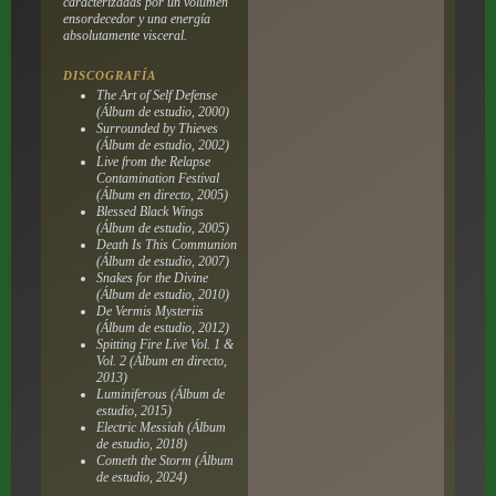
caracterizadas por un volumen
ensordecedor y una energía
absolutamente visceral.
DISCOGRAFÍA
The Art of Self Defense
(Álbum de estudio, 2000)
Surrounded by Thieves
(Álbum de estudio, 2002)
Live from the Relapse
Contamination Festival
(Álbum en directo, 2005)
Blessed Black Wings
(Álbum de estudio, 2005)
Death Is This Communion
(Álbum de estudio, 2007)
Snakes for the Divine
(Álbum de estudio, 2010)
De Vermis Mysteriis
(Álbum de estudio, 2012)
Spitting Fire Live Vol. 1 &
Vol. 2
(Álbum en directo,
2013)
Luminiferous
(Álbum de
estudio, 2015)
Electric Messiah
(Álbum
de estudio, 2018)
Cometh the Storm
(Álbum
de estudio, 2024)