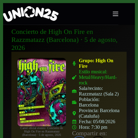
Concierto de High On Fire en
Razzmatazz (Barcelona) · 5 de agosto,
2026
Grupo:
High On
Fire
Estilo musical:
Metal/Heavy/Hard-
rock
Sala/recinto:
Razzmatazz (Sala 2)
Población:
Barcelona
Provincia:
Barcelona
(Cataluña)
Fecha:
05/08/2026
Hora:
7:30 pm
Cartel oficial evento: Concierto de
Compartir en:
High On Fire en Razzmatazz
(Barcelona) · 5 de agosto, 2026