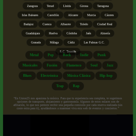
Zaragoza
Teruel
Lleida
Girona
Tarragona
Islas Baleares
Castellón
Alicante
Murcia
Cáceres
Badajoz
Cuenca
Albacete
Toledo
Ciudad Real
Guadalajara
Huelva
Córdoba
Jaén
Almería
Granada
Málaga
Cádiz
Las Palmas G.C.
S.C. Tenerife
Metal
Pop
Rock
Indie
Punk
Musicales
Fusión
Flamenco
Soul
Jazz
Blues
Electrónica
Música Clásica
Hip-hop
Trap
Rap
“En Union25 nos apasiona la música. Para que tu experiencia sea completa, te sugerimos
opciones de transporte, alojamiento y gastronomía. Algunos de estos enlaces son de
afiliación, lo que nos permite recibir una pequeña comisión por cada reserva realizada (sin
coste extra para ti), ayudándonos a mantener viva esta web de eventos y conciertos.”