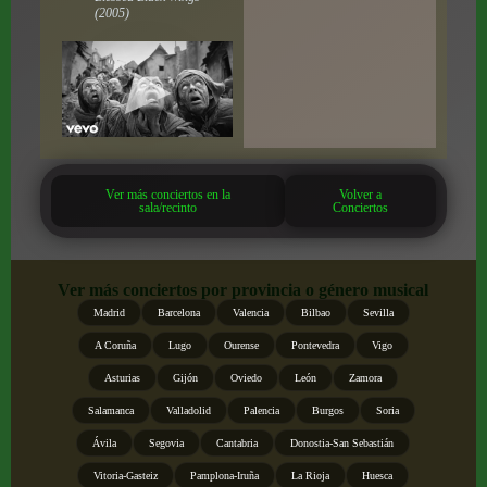
(2005)
Ver más conciertos en la
Volver a
sala/recinto
Conciertos
Ver más conciertos por provincia o género musical
Madrid
Barcelona
Valencia
Bilbao
Sevilla
A Coruña
Lugo
Ourense
Pontevedra
Vigo
Asturias
Gijón
Oviedo
León
Zamora
Salamanca
Valladolid
Palencia
Burgos
Soria
Ávila
Segovia
Cantabria
Donostia-San Sebastián
Vitoria-Gasteiz
Pamplona-Iruña
La Rioja
Huesca