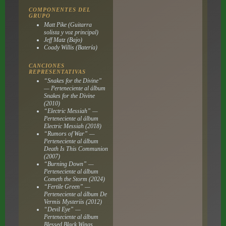
COMPONENTES DEL
GRUPO
Matt Pike (Guitarra
solista y voz principal)
Jeff Matz (Bajo)
Coady Willis (Batería)
CANCIONES
REPRESENTATIVAS
“Snakes for the Divine”
— Perteneciente al álbum
Snakes for the Divine
(2010)
“Electric Messiah” —
Perteneciente al álbum
Electric Messiah
(2018)
“Rumors of War” —
Perteneciente al álbum
Death Is This Communion
(2007)
“Burning Down” —
Perteneciente al álbum
Cometh the Storm
(2024)
“Fertile Green” —
Perteneciente al álbum
De
Vermis Mysteriis
(2012)
“Devil Eye” —
Perteneciente al álbum
Blessed Black Wings