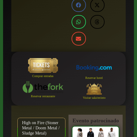
Comprar entradas
Reservar hotel
Reservar restaurante
Visitar sala/recinto
Evento patrocinado
High on Fire (Stoner
por:
Metal / Doom Metal /
Sludge Metal)