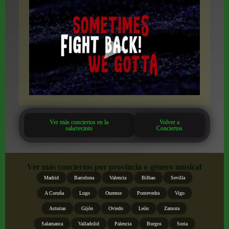
Ver más conciertos en la
Volver a
sala/recinto
Conciertos
Ver más conciertos por provincia o género musical
Madrid
Barcelona
Valencia
Bilbao
Sevilla
A Coruña
Lugo
Ourense
Pontevedra
Vigo
Asturias
Gijón
Oviedo
León
Zamora
Salamanca
Valladolid
Palencia
Burgos
Soria