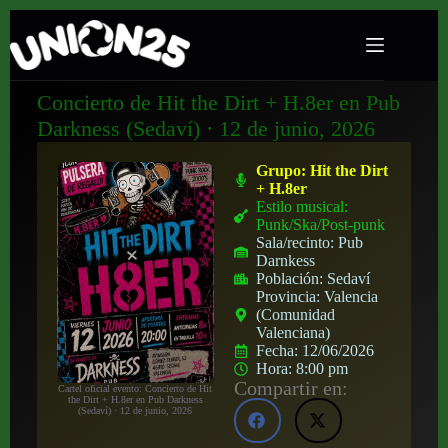
Concierto de Hit the Dirt + H.8er en Pub
Darkness (Sedaví) · 12 de junio, 2026
Grupo:
Hit the Dirt
+ H.8er
Estilo musical:
Punk/Ska/Post-punk
Sala/recinto:
Pub
Darnkess
Población:
Sedaví
Provincia:
Valencia
(Comunidad
Valenciana)
Fecha:
12/06/2026
Hora:
8:00 pm
Compartir en:
Cartel oficial evento: Concierto de Hit
the Dirt + H.8er en Pub Darkness
(Sedaví) · 12 de junio, 2026