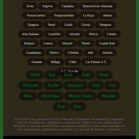
Ávila
Segovia
Cantabria
Donostia-San Sebastián
Vitoria-Gasteiz
Pamplona-Iruña
La Rioja
Huesca
Zaragoza
Teruel
Lleida
Girona
Tarragona
Islas Baleares
Castellón
Alicante
Murcia
Cáceres
Badajoz
Cuenca
Albacete
Toledo
Ciudad Real
Guadalajara
Huelva
Córdoba
Jaén
Almería
Granada
Málaga
Cádiz
Las Palmas G.C.
S.C. Tenerife
Metal
Pop
Rock
Indie
Punk
Musicales
Fusión
Flamenco
Soul
Jazz
Blues
Electrónica
Música Clásica
Hip-hop
Trap
Rap
“En Union25 nos apasiona la música. Para que tu experiencia sea completa, te sugerimos
opciones de transporte, alojamiento y gastronomía. Algunos de estos enlaces son de
afiliación, lo que nos permite recibir una pequeña comisión por cada reserva realizada (sin
coste extra para ti), ayudándonos a mantener viva esta web de eventos y conciertos.”