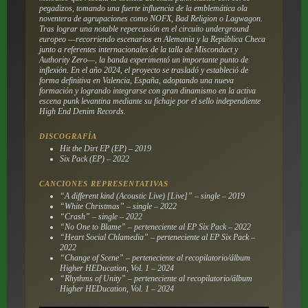
pegadizos, tomando una fuerte influencia de la emblemática ola
noventera de agrupaciones como NOFX, Bad Religion o Lagwagon.
Tras lograr una notable repercusión en el circuito underground
europeo —recorriendo escenarios en Alemania y la República Checa
junto a referentes internacionales de la talla de Misconduct y
Authority Zero—, la banda experimentó un importante punto de
inflexión. En el año 2024, el proyecto se trasladó y estableció de
forma definitiva en Valencia, España, adoptando una nueva
formación y logrando integrarse con gran dinamismo en la activa
escena punk levantina mediante su fichaje por el sello independiente
High End Denim Records.
DISCOGRAFÍA
Hit the Dirt EP
(EP) – 2019
Six Pack
(EP) – 2022
CANCIONES REPRESENTATIVAS
“A different kind (Acoustic Live) [Live]” – single – 2019
“White Christmas” – single – 2022
“Crash” – single – 2022
“No One to Blame” – perteneciente al EP
Six Pack
– 2022
“Heart Social Chlamedia” – perteneciente al EP
Six Pack
–
2022
“Change of Scene” – perteneciente al recopilatorio/álbum
Higher HEDucation, Vol. 1
– 2024
“Rhythms of Unity” – perteneciente al recopilatorio/álbum
Higher HEDucation, Vol. 1
– 2024