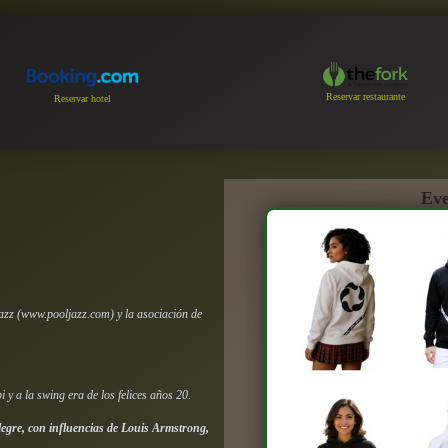
Reservar restaurante
Reservar hotel
Eve
azz (www.pooljazz.com) y la asociación de
i y a la swing era de los felices años 20.
legre, con influencias de Louis Armstrong,