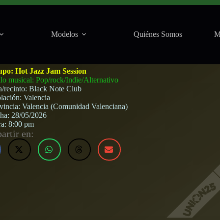
Modelos
Quiénes Somos
M
 28 de mayo, 2026
upo:
Hot Jazz Jam Session
ilo musical: Pop/rock/Indie/Alternativo
a/recinto:
Black Note Club
lación:
Valencia
vincia:
Valencia (Comunidad Valenciana)
cha:
28/05/2026
ra:
8:00 pm
rtir en: