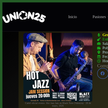
Inicio
Pasiones
Hot Jazz Jam en Black Note (Valencia) ·
Gr
Est
Sal
Pob
Pro
Fe
Ho
Compa
Cartel oficial evento: Hot Jazz Jam en Black Note (Valencia) · 28 de
mayo, 2026