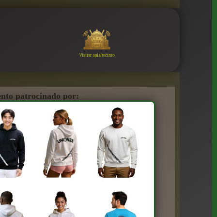
Visitar sala/recinto
nto patrocinado por: