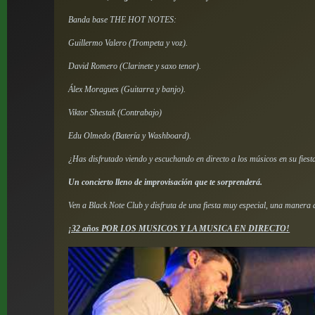
Banda base THE HOT NOTES:
Guillermo Valero (Trompeta y voz).
David Romero (Clarinete y saxo tenor).
Álex Moragues (Guitarra y banjo).
Viktor Shestak (Contrabajo)
Edu Olmedo (Batería y Washboard).
¿Has disfrutado viendo y escuchando en directo a los músicos en su fiest
Un concierto lleno de improvisación que te sorprenderá.
Ven a Black Note Club y disfruta de una fiesta muy especial, una manera di
¡32 años POR LOS MUSICOS Y LA MUSICA EN DIRECTO!