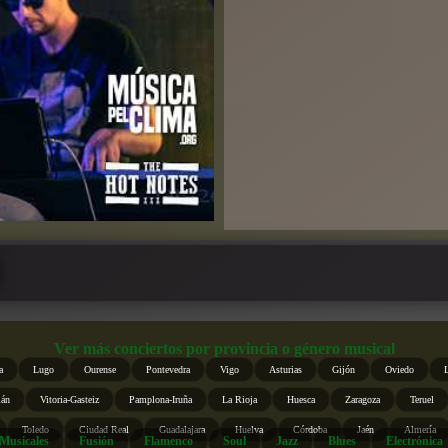
Ver más conciertos por provincia o género musical
a
Lugo
Ourense
Pontevedra
Vigo
Asturias
Gijón
Oviedo
ián
Vitoria-Gasteiz
Pamplona-Iruña
La Rioja
Huesca
Zaragoza
Teruel
Toledo
Ciudad Real
Guadalajara
Huelva
Córdoba
Jaén
Almería
Musicales
Fusión
Flamenco
Soul
Jazz
Blues
Electrónica