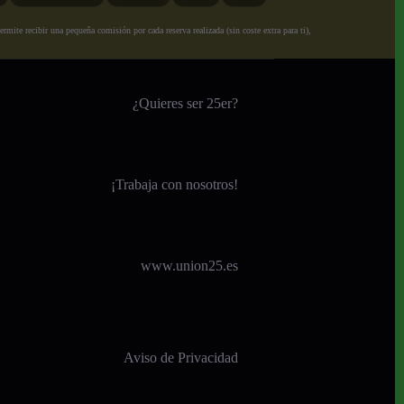
ite recibir una pequeña comisión por cada reserva realizada (sin coste extra para ti),
¿Quieres ser 25er?
¡
Trabaja con nosotros!
www.union25.es
Aviso de Privacidad