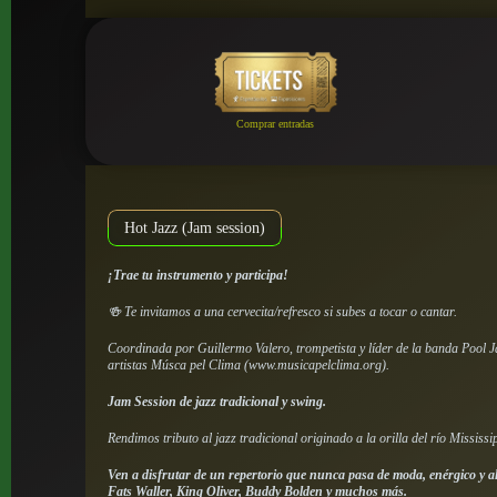
Comprar entradas
Hot Jazz (Jam session)
¡Trae tu instrumento y participa!
🍻 Te invitamos a una cervecita/refresco si subes a tocar o cantar.
Coordinada por Guillermo Valero, trompetista y líder de la banda Pool J
artistas Músca pel Clima (www.musicapelclima.org).
Jam Session de jazz tradicional y swing.
Rendimos tributo al jazz tradicional originado a la orilla del río Mississip
Ven a disfrutar de un repertorio que nunca pasa de moda, enérgico y a
Fats Waller, King Oliver, Buddy Bolden y muchos más.