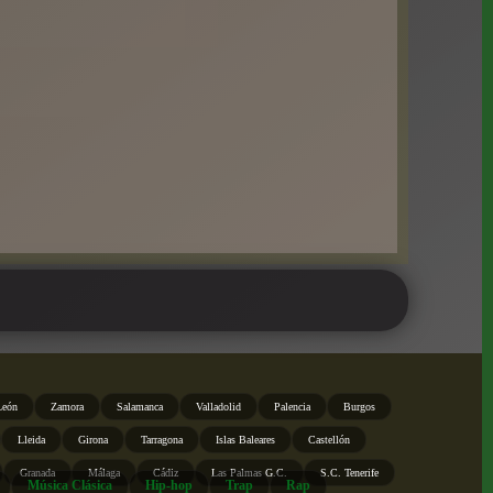
León
Zamora
Salamanca
Valladolid
Palencia
Burgos
Lleida
Girona
Tarragona
Islas Baleares
Castellón
Granada
Málaga
Cádiz
Las Palmas G.C.
S.C. Tenerife
Música Clásica
Hip-hop
Trap
Rap