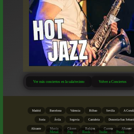
Ver más conciertos en la sala/recinto
Volver a Conciertos
Madrid
Barcelona
Valencia
Bilbao
Sevilla
A Coruñ
Soria
Ávila
Segovia
Cantabria
Donostia-San Sebast
Alicante
Murcia
Cáceres
Badajoz
Cuenca
Albacete
Metal
Pop
Rock
Indie
Punk