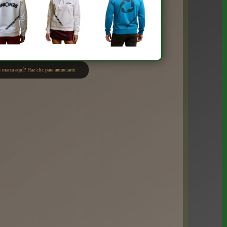
 marca aquí? Haz clic para anunciarte.