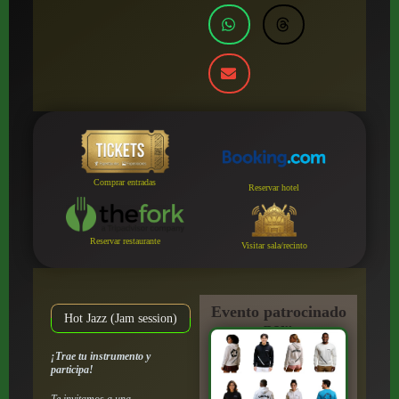
Comprar entradas
Reservar hotel
Reservar restaurante
Visitar sala/recinto
Evento patrocinado
Hot Jazz (Jam session)
por:
¡Trae tu instrumento y
participa!
Te invitamos a una