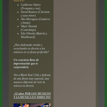
NOTES:
Guillermo Valero
(Trompeta y voz).
David Romero (Clarinete
y saxo tenor).
Álex Moragues (Guitarra
y banjo).
Viktor Shestak
(Contrabajo)
Edu Olmedo (Batería y
Washboard).
¿Has disfrutado viendo y
escuchando en directo a los
músicos en su fiesta preferida?
Un concierto lleno de
improvisación que te
sorprenderá.
Ven a Black Note Club y disfruta
de una fiesta muy especial, una
manera diferente de vivir la
música en directo.
¡32 años POR LOS MUSICOS
Y LA MUSICA EN DIRECTO!