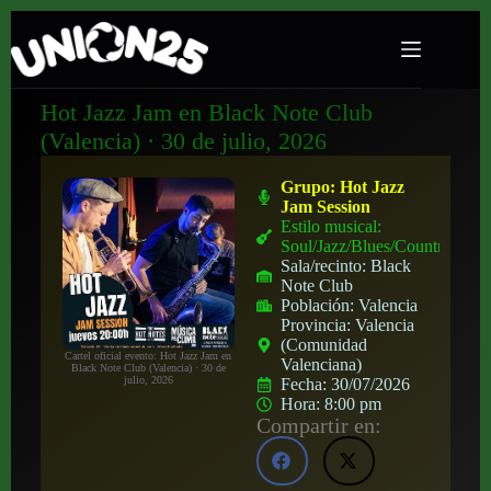
Hot Jazz Jam en Black Note Club
(Valencia) · 30 de julio, 2026
Grupo:
Hot Jazz
Jam Session
Estilo musical:
Soul/Jazz/Blues/Country
Sala/recinto:
Black
Note Club
Población:
Valencia
Provincia:
Valencia
(Comunidad
Cartel oficial evento: Hot Jazz Jam en
Valenciana)
Black Note Club (Valencia) · 30 de
julio, 2026
Fecha:
30/07/2026
Hora:
8:00 pm
Compartir en: