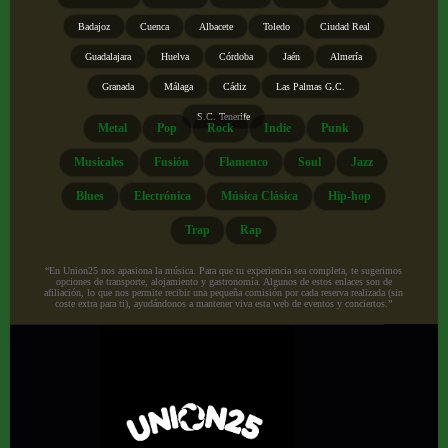
Badajoz
Cuenca
Albacete
Toledo
Ciudad Real
Guadalajara
Huelva
Córdoba
Jaén
Almería
Granada
Málaga
Cádiz
Las Palmas G.C.
S.C. Tenerife
Metal
Pop
Rock
Indie
Punk
Musicales
Fusión
Flamenco
Soul
Jazz
Blues
Electrónica
Música Clásica
Hip-hop
Trap
Rap
“En Union25 nos apasiona la música. Para que tu experiencia sea completa, te sugerimos
opciones de transporte, alojamiento y gastronomía. Algunos de estos enlaces son de
afiliación, lo que nos permite recibir una pequeña comisión por cada reserva realizada (sin
coste extra para ti), ayudándonos a mantener viva esta web de eventos y conciertos.”