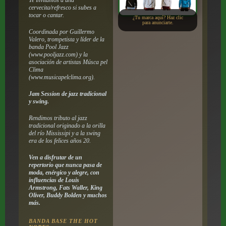
cervecita/refresco si subes a
tocar o cantar.
¿Tu marca aquí? Haz clic
para anunciarte.
Coordinada por Guillermo
Valero, trompetista y líder de la
banda Pool Jazz
(www.pooljazz.com) y la
asociación de artistas Músca pel
Clima
(www.musicapelclima.org).
Jam Session de jazz tradicional
y swing.
Rendimos tributo al jazz
tradicional originado a la orilla
del río Mississipi y a la swing
era de los felices años 20.
Ven a disfrutar de un
repertorio que nunca pasa de
moda, enérgico y alegre, con
influencias de Louis
Armstrong, Fats Waller, King
Oliver, Buddy Bolden y muchos
más.
BANDA BASE THE HOT