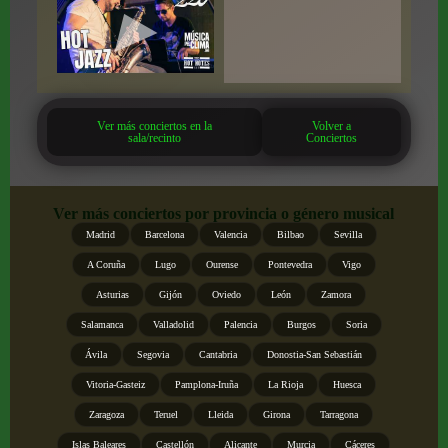
Ver más conciertos en la
Volver a
sala/recinto
Conciertos
Ver más conciertos por provincia o género musical
Madrid
Barcelona
Valencia
Bilbao
Sevilla
A Coruña
Lugo
Ourense
Pontevedra
Vigo
Asturias
Gijón
Oviedo
León
Zamora
Salamanca
Valladolid
Palencia
Burgos
Soria
Ávila
Segovia
Cantabria
Donostia-San Sebastián
Vitoria-Gasteiz
Pamplona-Iruña
La Rioja
Huesca
Zaragoza
Teruel
Lleida
Girona
Tarragona
Islas Baleares
Castellón
Alicante
Murcia
Cáceres