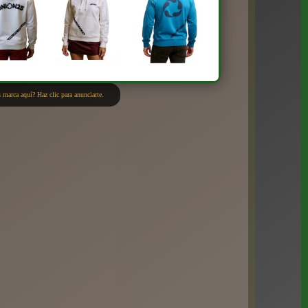
 marca aquí? Haz clic para anunciarte.