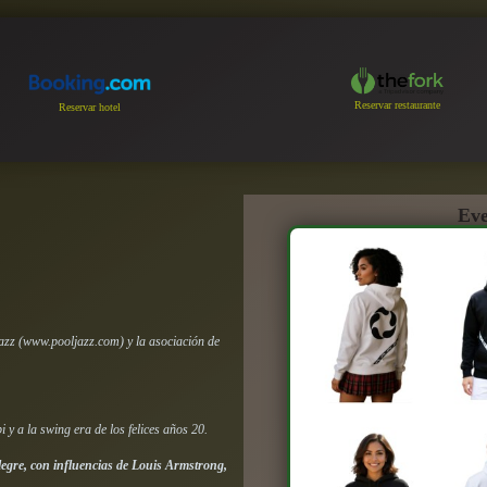
Reservar restaurante
Reservar hotel
Eve
azz (www.pooljazz.com) y la asociación de
i y a la swing era de los felices años 20.
legre, con influencias de Louis Armstrong,