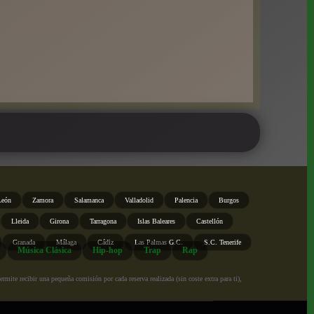
León
Zamora
Salamanca
Valladolid
Palencia
Burgos
Lleida
Girona
Tarragona
Islas Baleares
Castellón
Granada
Málaga
Cádiz
Las Palmas G.C.
S.C. Tenerife
Música Clásica
Hip-hop
Trap
Rap
ite recibir una pequeña comisión por cada reserva realizada (sin coste extra para ti),