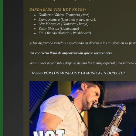
BANDA BASE THE HOT NOTES:
Guillermo Valero (Trompeta y voz).
David Romero (Clarinete y saxo tenor).
Álex Moragues (Guitarra y banjo).
Viktor Shestak (Contrabajo)
Edu Olmedo (Batería y Washboard).
¿Has disfrutado viendo y escuchando en directo a los músicos en su fiest
Un concierto lleno de improvisación que te sorprenderá.
Ven a Black Note Club y disfruta de una fiesta muy especial, una manera di
¡32 años POR LOS MUSICOS Y LA MUSICA EN DIRECTO!