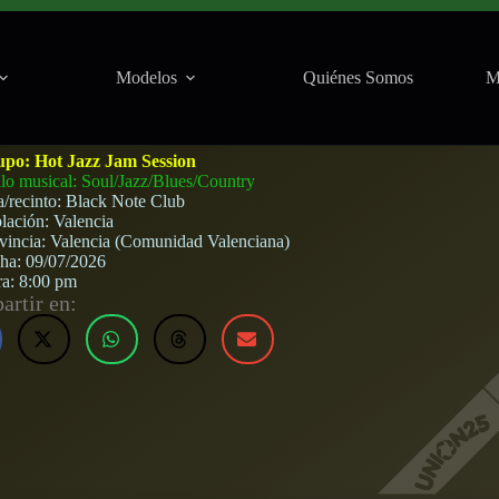
Modelos
Quiénes Somos
M
a) · 9 de julio, 2026
upo:
Hot Jazz Jam Session
ilo musical: Soul/Jazz/Blues/Country
a/recinto:
Black Note Club
lación:
Valencia
vincia:
Valencia (Comunidad Valenciana)
cha:
09/07/2026
ra:
8:00 pm
rtir en: