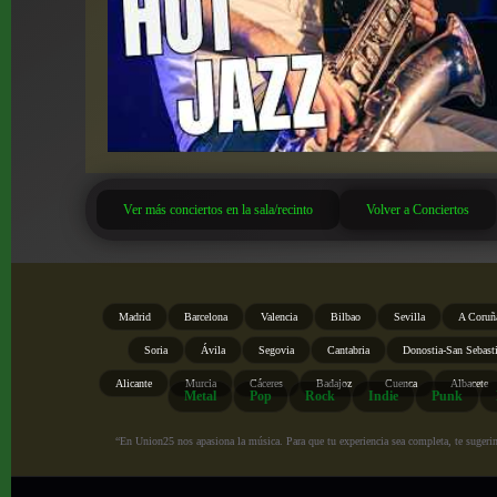
Ver más conciertos en la sala/recinto
Volver a Conciertos
Madrid
Barcelona
Valencia
Bilbao
Sevilla
A Coruñ
Soria
Ávila
Segovia
Cantabria
Donostia-San Sebast
Alicante
Murcia
Cáceres
Badajoz
Cuenca
Albacete
Metal
Pop
Rock
Indie
Punk
“En Union25 nos apasiona la música. Para que tu experiencia sea completa, te sugerimo