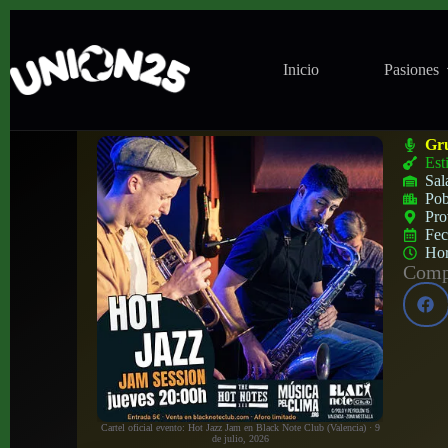
Inicio
Pasiones
Hot Jazz Jam en Black Note Club (Valenci
Gr
Est
Sal
Pob
Pro
Fe
Ho
Compa
Cartel oficial evento: Hot Jazz Jam en Black Note Club (Valencia) · 9
de julio, 2026