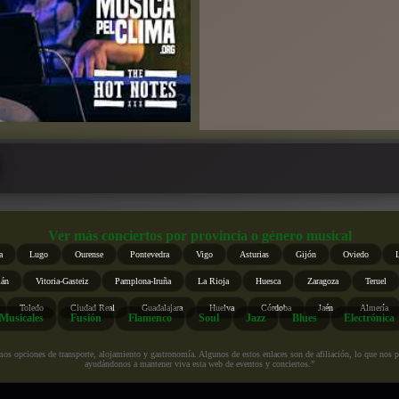
Ver más conciertos por provincia o género musical
a
Lugo
Ourense
Pontevedra
Vigo
Asturias
Gijón
Oviedo
ián
Vitoria-Gasteiz
Pamplona-Iruña
La Rioja
Huesca
Zaragoza
Teruel
Toledo
Ciudad Real
Guadalajara
Huelva
Córdoba
Jaén
Almería
Musicales
Fusión
Flamenco
Soul
Jazz
Blues
Electrónica
s opciones de transporte, alojamiento y gastronomía. Algunos de estos enlaces son de afiliación, lo que nos perm
ayudándonos a mantener viva esta web de eventos y conciertos.”