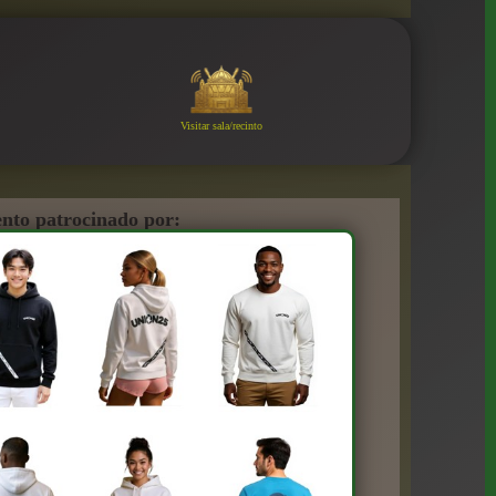
Visitar sala/recinto
nto patrocinado por: