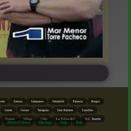
León
Zamora
Salamanca
Valladolid
Palencia
Burgos
Lleida
Girona
Tarragona
Islas Baleares
Castellón
Granada
Málaga
Cádiz
Las Palmas G.C.
S.C. Tenerife
Música Clásica
Hip-hop
Trap
Rap