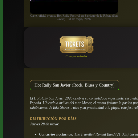
Cartel oficial evento: Hot Rally Festival en Santiago de la Ribera (San
Javier) · 31 de mayo, 2026
Comprar entradas
Hot Rally San Javier (Rock, Blues y Country)
El Hot Rally San Javier 2026 celebra su consolidada vigesimotercera edi
España. Ubicado a orillas del mar Menor, el evento fusiona la pasión por
exhibiciones de Bike Shows, rutas y su proximidad a la playa, este festiva
DISTRIBUCIÓN POR DÍAS
Jueves 28 de mayo:
Conciertos nocturnos:
The Travellin’ Revival Band (21:00h), Sire