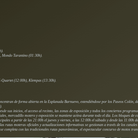
h).
, Mondo Tarantino (01:30h).
’-Quartet (12:00h), Klempas (13:30h).
oncentran de forma abierta en la Explanada Barnuevo, extendiéndose por los Paseos Colón, del 
).
 desde sus inicios, el acceso al recinto, las zonas de exposición y todos los conciertos program
ales, mercadillo motero y exposición se mantiene activa durante todo el día. Los bloques de c
cipales a partir de las 21:00h el jueves y viernes, a las 12:00h el sábado y desde las 11:00h
as rutas moteras oficiales y actualizaciones informativas se gestionan a través de los canale
o se completa con las tradicionales rutas panorámicas, el espectacular concurso de motos tra