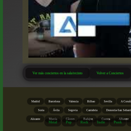
Ver más conciertos en la sala/recinto
Volver a Conciertos
Madrid
Barcelona
Valencia
Bilbao
Sevilla
A Coruñ
Soria
Ávila
Segovia
Cantabria
Donostia-San Sebast
Alicante
Murcia
Cáceres
Badajoz
Cuenca
Albacete
Metal
Pop
Rock
Indie
Punk