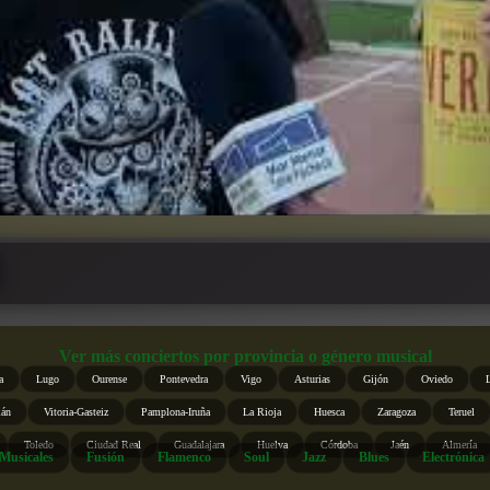
Ver más conciertos por provincia o género musical
a
Lugo
Ourense
Pontevedra
Vigo
Asturias
Gijón
Oviedo
ián
Vitoria-Gasteiz
Pamplona-Iruña
La Rioja
Huesca
Zaragoza
Teruel
Toledo
Ciudad Real
Guadalajara
Huelva
Córdoba
Jaén
Almería
Musicales
Fusión
Flamenco
Soul
Jazz
Blues
Electrónica