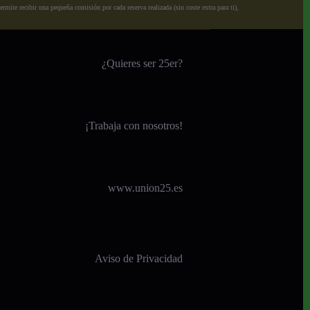
ite recibir una pequeña comisión por cada reserva realizada (sin coste extra para ti),
¿Quieres ser 25er?
¡
Trabaja con nosotros!
www.union25.es
Aviso de Privacidad