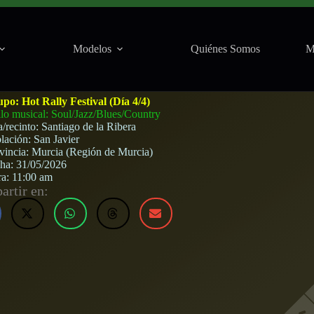
Modelos
Quiénes Somos
M
ra (San Javier) · 31 de mayo, 2026
upo:
Hot Rally Festival (Día 4/4)
ilo musical: Soul/Jazz/Blues/Country
a/recinto:
Santiago de la Ribera
lación:
San Javier
vincia:
Murcia (Región de Murcia)
cha:
31/05/2026
ra:
11:00 am
rtir en: