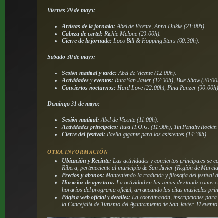
Viernes 29 de mayo:
Artistas de la jornada:
Abel de Vicente, Anna Dukke (21:00h).
Cabeza de cartel:
Richie Malone (23:00h).
Cierre de la jornada:
Loco Bill & Hopping Stars (00:30h).
Sábado 30 de mayo:
Sesión matinal y tarde:
Abel de Vicente (12:00h).
Actividades y eventos:
Ruta San Javier (17:00h), Bike Show (20:00
Conciertos nocturnos:
Hard Love (22:00h), Pina Panzer (00:00h)
Domingo 31 de mayo:
Sesión matinal:
Abel de Vicente (11:00h).
Actividades principales:
Ruta H.O.G. (11:30h), Tin Penalty Rockin
Cierre del festival:
Paella gigante para los asistentes (14:30h).
OTRA INFORMACIÓN
Ubicación y Recinto:
Las actividades y conciertos principales se c
Ribera, perteneciente al municipio de San Javier (Región de Murcia
Precios y abonos:
Manteniendo la tradición y filosofía del festival
Horarios de apertura:
La actividad en las zonas de stands comerci
horarios del programa oficial, arrancando las citas musicales prin
Página web oficial y detalles:
La coordinación, inscripciones para l
la Concejalía de Turismo del Ayuntamiento de San Javier. El event