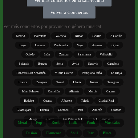
Ver más conciertos en la sala/recinto
Volver a Conciertos
Ver más conciertos por provincia o género musical
Madrid
Barcelona
Valencia
Bilbao
Sevilla
A Coruña
Lugo
Ourense
Pontevedra
Vigo
Asturias
Gijón
Oviedo
León
Zamora
Salamanca
Valladolid
Palencia
Burgos
Soria
Ávila
Segovia
Cantabria
Donostia-San Sebastián
Vitoria-Gasteiz
Pamplona-Iruña
La Rioja
Huesca
Zaragoza
Teruel
Lleida
Girona
Tarragona
Islas Baleares
Castellón
Alicante
Murcia
Cáceres
Badajoz
Cuenca
Albacete
Toledo
Ciudad Real
Guadalajara
Huelva
Córdoba
Jaén
Almería
Granada
Málaga
Cádiz
Las Palmas G.C.
S.C. Tenerife
Metal
Pop
Rock
Indie
Punk
Musicales
Fusión
Flamenco
Soul
Jazz
Blues