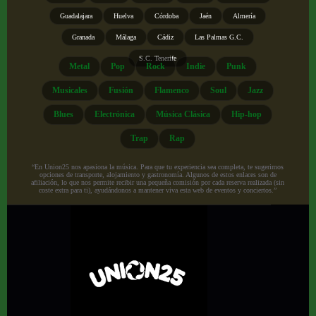
Guadalajara
Huelva
Córdoba
Jaén
Almería
Granada
Málaga
Cádiz
Las Palmas G.C.
S.C. Tenerife
Metal
Pop
Rock
Indie
Punk
Musicales
Fusión
Flamenco
Soul
Jazz
Blues
Electrónica
Música Clásica
Hip-hop
Trap
Rap
“En Union25 nos apasiona la música. Para que tu experiencia sea completa, te sugerimos
opciones de transporte, alojamiento y gastronomía. Algunos de estos enlaces son de
afiliación, lo que nos permite recibir una pequeña comisión por cada reserva realizada (sin
coste extra para ti), ayudándonos a mantener viva esta web de eventos y conciertos.”