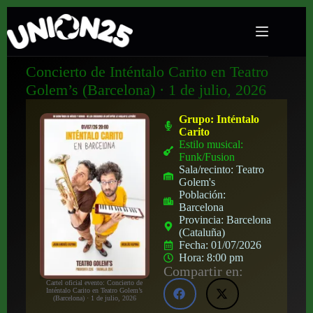
Concierto de Inténtalo Carito en Teatro
Golem’s (Barcelona) · 1 de julio, 2026
Grupo:
Inténtalo
Carito
Estilo musical:
Funk/Fusion
Sala/recinto:
Teatro
Golem's
Población:
Barcelona
Provincia:
Barcelona
(Cataluña)
Fecha:
01/07/2026
Hora:
8:00 pm
Compartir en:
Cartel oficial evento: Concierto de
Inténtalo Carito en Teatro Golem’s
(Barcelona) · 1 de julio, 2026