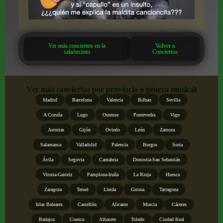
Ver más conciertos en la
Volver a
sala/recinto
Conciertos
Ver más conciertos por provincia o género musical
Madrid
Barcelona
Valencia
Bilbao
Sevilla
A Coruña
Lugo
Ourense
Pontevedra
Vigo
Asturias
Gijón
Oviedo
León
Zamora
Salamanca
Valladolid
Palencia
Burgos
Soria
Ávila
Segovia
Cantabria
Donostia-San Sebastián
Vitoria-Gasteiz
Pamplona-Iruña
La Rioja
Huesca
Zaragoza
Teruel
Lleida
Girona
Tarragona
Islas Baleares
Castellón
Alicante
Murcia
Cáceres
Badajoz
Cuenca
Albacete
Toledo
Ciudad Real