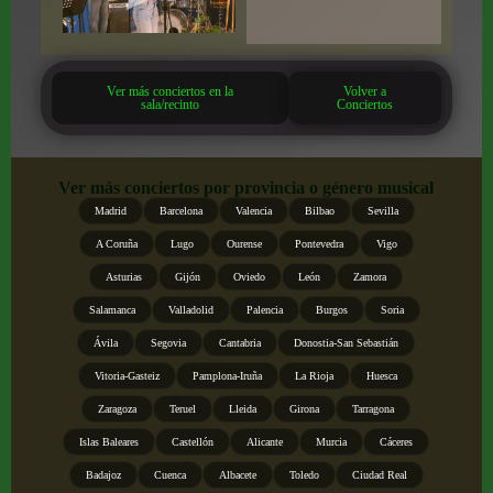
Ver más conciertos en la
Volver a
sala/recinto
Conciertos
Ver más conciertos por provincia o género musical
Madrid
Barcelona
Valencia
Bilbao
Sevilla
A Coruña
Lugo
Ourense
Pontevedra
Vigo
Asturias
Gijón
Oviedo
León
Zamora
Salamanca
Valladolid
Palencia
Burgos
Soria
Ávila
Segovia
Cantabria
Donostia-San Sebastián
Vitoria-Gasteiz
Pamplona-Iruña
La Rioja
Huesca
Zaragoza
Teruel
Lleida
Girona
Tarragona
Islas Baleares
Castellón
Alicante
Murcia
Cáceres
Badajoz
Cuenca
Albacete
Toledo
Ciudad Real