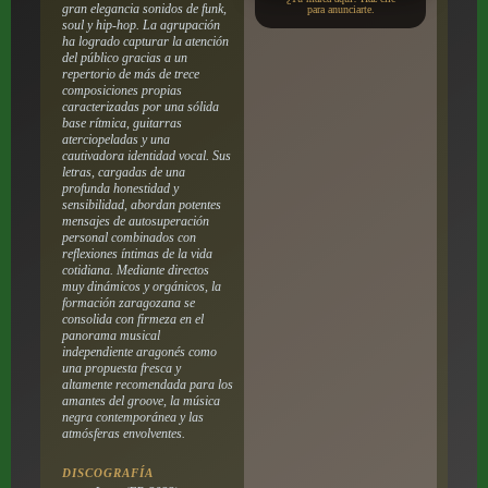
gran elegancia sonidos de funk,
para anunciarte.
soul y hip-hop. La agrupación
ha logrado capturar la atención
del público gracias a un
repertorio de más de trece
composiciones propias
caracterizadas por una sólida
base rítmica, guitarras
aterciopeladas y una
cautivadora identidad vocal. Sus
letras, cargadas de una
profunda honestidad y
sensibilidad, abordan potentes
mensajes de autosuperación
personal combinados con
reflexiones íntimas de la vida
cotidiana. Mediante directos
muy dinámicos y orgánicos, la
formación zaragozana se
consolida con firmeza en el
panorama musical
independiente aragonés como
una propuesta fresca y
altamente recomendada para los
amantes del groove, la música
negra contemporánea y las
atmósferas envolventes.
DISCOGRAFÍA