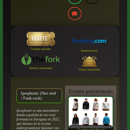
Comprar entradas
Reservar hotel
Reservar restaurante
Visitar sala/recinto
Evento patrocinado
Ipsophonic (Neo soul
por:
/ Funk-rock)
Ipsophonic es una innovadora
banda española de neo soul
formada en Zaragoza en 2022,
que destaca en la escena
underground por fusionar con
¿Tu marca aquí? Haz clic