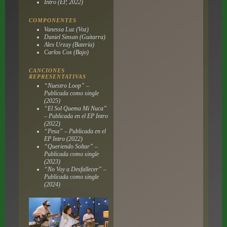
Intro
(EP, 2022)
COMPONENTES
Vanessa Luz (Voz)
Daniel Sinsan (Guitarra)
Alex Urzay (Batería)
Carlos Cos (Bajo)
CANCIONES
REPRESENTATIVAS
“Nuestro Loop” –
Publicada como single
(2025)
“El Sol Quema Mi Nuca”
– Publicada en el EP
Intro
(2022)
“Pesa” – Publicada en el
EP
Intro
(2022)
“Queriendo Soltar” –
Publicada como single
(2023)
“No Voy a Desfallecer” –
Publicada como single
(2024)