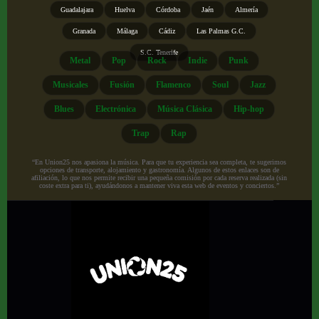
Guadalajara
Huelva
Córdoba
Jaén
Almería
Granada
Málaga
Cádiz
Las Palmas G.C.
S.C. Tenerife
Metal
Pop
Rock
Indie
Punk
Musicales
Fusión
Flamenco
Soul
Jazz
Blues
Electrónica
Música Clásica
Hip-hop
Trap
Rap
“En Union25 nos apasiona la música. Para que tu experiencia sea completa, te sugerimos
opciones de transporte, alojamiento y gastronomía. Algunos de estos enlaces son de
afiliación, lo que nos permite recibir una pequeña comisión por cada reserva realizada (sin
coste extra para ti), ayudándonos a mantener viva esta web de eventos y conciertos.”