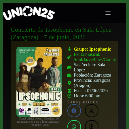
Concierto de Ipsophonic en Sala López
(Zaragoza) · 7 de junio, 2026
Grupo:
Ipsophonic
Estilo musical:
Soul/Jazz/Blues/Country
Sala/recinto:
Sala
López
Población:
Zaragoza
Provincia:
Zaragoza
(Aragón)
Fecha:
07/06/2026
Hora:
6:00 pm
Compartir en:
Cartel oficial evento: Concierto de
Ipsophonic en Sala López (Zaragoza) ·
7 de junio, 2026