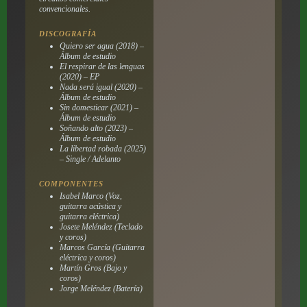
convencionales.
DISCOGRAFÍA
Quiero ser agua (2018) –
Álbum de estudio
El respirar de las lenguas
(2020) – EP
Nada será igual (2020) –
Álbum de estudio
Sin domesticar (2021) –
Álbum de estudio
Soñando alto (2023) –
Álbum de estudio
La libertad robada (2025)
– Single / Adelanto
COMPONENTES
Isabel Marco (Voz,
guitarra acústica y
guitarra eléctrica)
Josete Meléndez (Teclado
y coros)
Marcos García (Guitarra
eléctrica y coros)
Martín Gros (Bajo y
coros)
Jorge Meléndez (Batería)