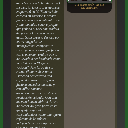
años liderando la banda de rock
¿Tu marca aquí? Haz clic
Insolenzia, la artista aragonesa
para anunciarte.
emprendió en 2018 una sólida
carrera en solitario marcada
por una gran sensibilidad lírica
y una identidad sonora propia
que fusiona el rock con matices
del pop-rock y la canción de
autor.
Su propuesta destaca por
letras cargadas de
introspección, compromiso
social y una conexión profunda
con el entorno rural, lo que la
ha llevado a ser bautizada como
la artista de la “España
vaciada”. A lo largo de sus
cuatro álbumes de estudio,
Isabel ha demostrado una
capacidad asombrosa para
facturar melodías directas y
estribillos potentes,
acompañados siempre de una
producción cuidada. Con una
actividad incansable en directo,
ha recorrido gran parte de la
geografía española,
consolidándose como una figura
referente de la música
independiente que huye de los
circuitos comerciales