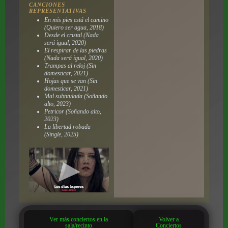
CANCIONES
REPRESENTATIVAS
En mis pies está el camino
(Quiero ser agua, 2018)
Desde el cristal (Nada
será igual, 2020)
El respirar de las piedras
(Nada será igual, 2020)
Trampas al reloj (Sin
domesticar, 2021)
Hojas que se van (Sin
domesticar, 2021)
Mal subtitulada (Soñando
alto, 2023)
Petricor (Soñando alto,
2023)
La libertad robada
(Single, 2025)
Ver más conciertos en la
Volver a
sala/recinto
Conciertos