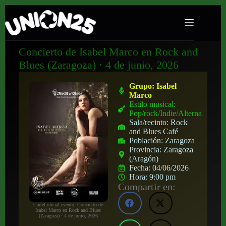
Concierto de Isabel Marco en Rock and
Blues (Zaragoza) · 4 de junio, 2026
Grupo:
Isabel
Marco
Estilo musical:
Pop/rock/Indie/Alternativo
Sala/recinto:
Rock
and Blues Café
Población:
Zaragoza
Provincia:
Zaragoza
(Aragón)
Fecha:
04/06/2026
Hora:
9:00 pm
Compartir en:
Cartel oficial evento: Concierto de
Isabel Marco en Rock and Blues
(Zaragoza) · 4 de junio, 2026