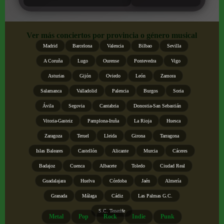
Ver más conciertos por provincia o género musical
Madrid
Barcelona
Valencia
Bilbao
Sevilla
A Coruña
Lugo
Ourense
Pontevedra
Vigo
Asturias
Gijón
Oviedo
León
Zamora
Salamanca
Valladolid
Palencia
Burgos
Soria
Ávila
Segovia
Cantabria
Donostia-San Sebastián
Vitoria-Gasteiz
Pamplona-Iruña
La Rioja
Huesca
Zaragoza
Teruel
Lleida
Girona
Tarragona
Islas Baleares
Castellón
Alicante
Murcia
Cáceres
Badajoz
Cuenca
Albacete
Toledo
Ciudad Real
Guadalajara
Huelva
Córdoba
Jaén
Almería
Granada
Málaga
Cádiz
Las Palmas G.C.
S.C. Tenerife
Metal
Pop
Rock
Indie
Punk