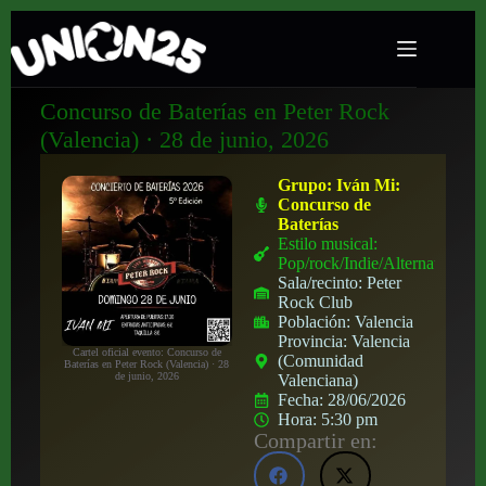
Concurso de Baterías en Peter Rock
(Valencia) · 28 de junio, 2026
Grupo:
Iván Mi:
Concurso de
Baterías
Estilo musical:
Pop/rock/Indie/Alternativo
Sala/recinto:
Peter
Rock Club
Población:
Valencia
Provincia:
Valencia
Cartel oficial evento: Concurso de
(Comunidad
Baterías en Peter Rock (Valencia) · 28
de junio, 2026
Valenciana)
Fecha:
28/06/2026
Hora:
5:30 pm
Compartir en: