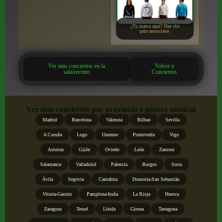
¿Tu marca aquí? Haz clic
para anunciarte.
Ver más conciertos en la
Volver a
sala/recinto
Conciertos
Ver más conciertos por provincia o género musical
Madrid
Barcelona
Valencia
Bilbao
Sevilla
A Coruña
Lugo
Ourense
Pontevedra
Vigo
Asturias
Gijón
Oviedo
León
Zamora
Salamanca
Valladolid
Palencia
Burgos
Soria
Ávila
Segovia
Cantabria
Donostia-San Sebastián
Vitoria-Gasteiz
Pamplona-Iruña
La Rioja
Huesca
Zaragoza
Teruel
Lleida
Girona
Tarragona