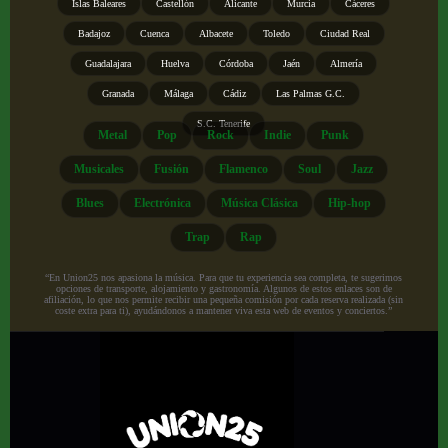
Islas Baleares
Castellón
Alicante
Murcia
Cáceres
Badajoz
Cuenca
Albacete
Toledo
Ciudad Real
Guadalajara
Huelva
Córdoba
Jaén
Almería
Granada
Málaga
Cádiz
Las Palmas G.C.
S.C. Tenerife
Metal
Pop
Rock
Indie
Punk
Musicales
Fusión
Flamenco
Soul
Jazz
Blues
Electrónica
Música Clásica
Hip-hop
Trap
Rap
“En Union25 nos apasiona la música. Para que tu experiencia sea completa, te sugerimos
opciones de transporte, alojamiento y gastronomía. Algunos de estos enlaces son de
afiliación, lo que nos permite recibir una pequeña comisión por cada reserva realizada (sin
coste extra para ti), ayudándonos a mantener viva esta web de eventos y conciertos.”