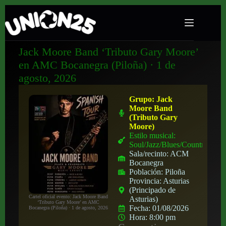
Jack Moore Band ‘Tributo Gary Moore’
en AMC Bocanegra (Piloña) · 1 de
agosto, 2026
Grupo:
Jack
Moore Band
(Tributo Gary
Moore)
Estilo musical:
Soul/Jazz/Blues/Country
Sala/recinto:
ACM
Bocanegra
Población:
Piloña
Provincia:
Asturias
(Principado de
Cartel oficial evento: Jack Moore Band
Asturias)
‘Tributo Gary Moore’ en AMC
Fecha:
01/08/2026
Bocanegra (Piloña) · 1 de agosto, 2026
Hora:
8:00 pm