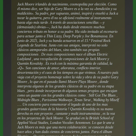
Jack Moore irlandés de nacimiento, cosmopolita por elección. Como
él mismo dice, ser hijo de Gary Moore es a la vez su «bendición y su
maldición». Su padre, por supuesto, animó, inspiró y enseñó a Jack a
tocar la guitarra, pero él no se aficionó realmente al instrumento
hasta algo más tarde. A través de asociaciones sencillas —y
(demasiado) obvias—, Jack ha dado desde entonces muchos
conciertos tributo en honor a su padre. Ha sido invitado al escenario
para actuar junto a Thin Lizzy, Deep Purple y Joe Bonamassa. En
junio de 2025, Jack y su banda actuaron en el 15.º Festival Rock
Legends de Szarlota. Junto con sus amigos, interpretó no solo
clásicos atemporales del blues, sino también sus propias
composiciones . De esas composiciones nace el álbum Electric
Ladyland , una recopilación de composiciones de Jack Moore y
Quentin Kovalsky . Es rock con la máxima garantía de calidad, la
«Q». Son canciones de amor, añoranza, conflicto interior,
desorientación y el caos de los tiempos en que vivimos. A nuestro país
viaja con el proyecto homenaje sobre la vida y obra de su padre Gary
Moore , lo que en el pasado llamó Moore Plays Moore , donde
interpreta algunos de los grandes clásicos de su padre en su etapa
blues , pero donde incorporan tb algunos temas propios que encajan
como un guante con los grandes clásicos como : Still Got The Blues ,
Midnight Blues , Parisienne Walkways ,Texas Strut , Walking by Miself
…. Un concierto para rememorar el legado de uno de los mas
grandes guitarristas de la historia ! Quentin Kovalsky es su mano
derecha en este proyecto , cantante y multi instrumentista , es la voz
en los proyectos de Jack Moore . Se graduó en la British School of
Applied Vocal Studies, London Vocaltec Actontown. Lo que le une a
Jack Moore es más que una mera colaboración: se conocen desde
hace años y han dado cientos de conciertos juntos. Para el álbum