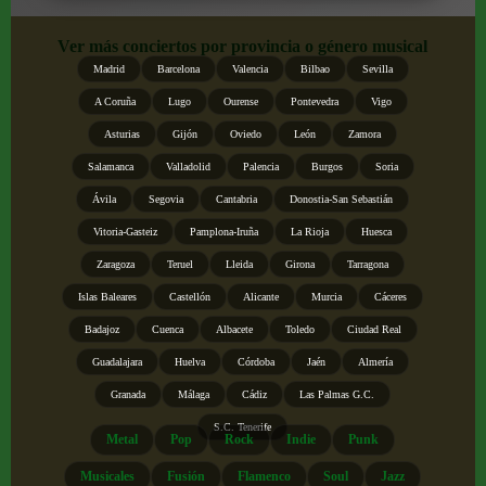
Ver más conciertos por provincia o género musical
Madrid
Barcelona
Valencia
Bilbao
Sevilla
A Coruña
Lugo
Ourense
Pontevedra
Vigo
Asturias
Gijón
Oviedo
León
Zamora
Salamanca
Valladolid
Palencia
Burgos
Soria
Ávila
Segovia
Cantabria
Donostia-San Sebastián
Vitoria-Gasteiz
Pamplona-Iruña
La Rioja
Huesca
Zaragoza
Teruel
Lleida
Girona
Tarragona
Islas Baleares
Castellón
Alicante
Murcia
Cáceres
Badajoz
Cuenca
Albacete
Toledo
Ciudad Real
Guadalajara
Huelva
Córdoba
Jaén
Almería
Granada
Málaga
Cádiz
Las Palmas G.C.
S.C. Tenerife
Metal
Pop
Rock
Indie
Punk
Musicales
Fusión
Flamenco
Soul
Jazz