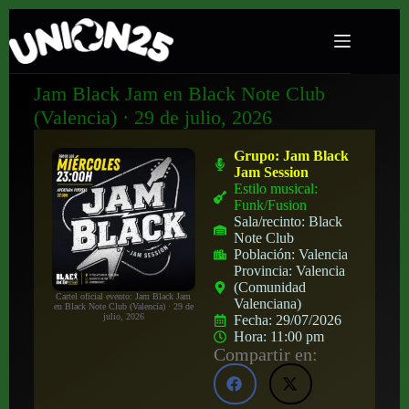
Jam Black Jam en Black Note Club
(Valencia) · 29 de julio, 2026
Grupo:
Jam Black
Jam Session
Estilo musical:
Funk/Fusion
Sala/recinto:
Black
Note Club
Población:
Valencia
Provincia:
Valencia
(Comunidad
Cartel oficial evento: Jam Black Jam
Valenciana)
en Black Note Club (Valencia) · 29 de
julio, 2026
Fecha:
29/07/2026
Hora:
11:00 pm
Compartir en: