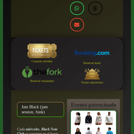
Comprar entradas
Reservar hotel
Reservar restaurante
Visitar sala/recinto
Evento patrocinado
Jam Black (jam
por:
session, funk)
Cada
miércoles
,
Black Note
Club
se convierte en el lugar