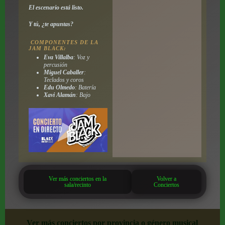
El escenario está listo.
Y tú, ¿te apuntas?
COMPONENTES DE LA
JAM BLACK
:
Eva Villalba
: Voz y
percusión
Miguel Caballer
:
Teclados y coros
Edu Olmedo
: Batería
Xavi Alamán
: Bajo
Ver más conciertos en la
Volver a
sala/recinto
Conciertos
Ver más conciertos por provincia o género musical