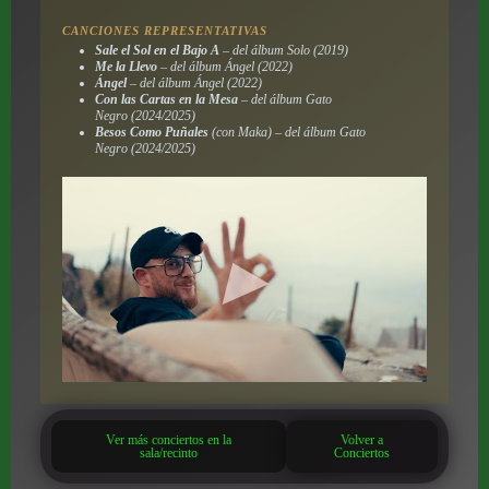
CANCIONES REPRESENTATIVAS
Sale el Sol en el Bajo A
– del álbum
Solo
(2019)
Me la Llevo
– del álbum
Ángel
(2022)
Ángel
– del álbum
Ángel
(2022)
Con las Cartas en la Mesa
– del álbum
Gato
Negro
(2024/2025)
Besos Como Puñales
(con Maka) – del álbum
Gato
Negro
(2024/2025)
Ver más conciertos en la
Volver a
sala/recinto
Conciertos