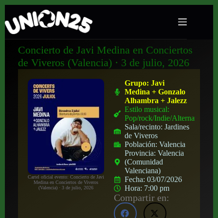
Concierto de Javi Medina en Conciertos
de Viveros (Valencia) · 3 de julio, 2026
Grupo:
Javi
Medina + Gonzalo
Alhambra + Jalezz
Estilo musical:
Pop/rock/Indie/Alternativo
Sala/recinto:
Jardines
de Viveros
Población:
Valencia
Provincia:
Valencia
(Comunidad
Valenciana)
Cartel oficial evento: Concierto de Javi
Fecha:
03/07/2026
Medina en Conciertos de Viveros
Hora:
7:00 pm
(Valencia) · 3 de julio, 2026
Compartir en: