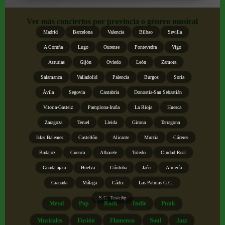
Ver más conciertos por provincia o género musical
Madrid
Barcelona
Valencia
Bilbao
Sevilla
A Coruña
Lugo
Ourense
Pontevedra
Vigo
Asturias
Gijón
Oviedo
León
Zamora
Salamanca
Valladolid
Palencia
Burgos
Soria
Ávila
Segovia
Cantabria
Donostia-San Sebastián
Vitoria-Gasteiz
Pamplona-Iruña
La Rioja
Huesca
Zaragoza
Teruel
Lleida
Girona
Tarragona
Islas Baleares
Castellón
Alicante
Murcia
Cáceres
Badajoz
Cuenca
Albacete
Toledo
Ciudad Real
Guadalajara
Huelva
Córdoba
Jaén
Almería
Granada
Málaga
Cádiz
Las Palmas G.C.
S.C. Tenerife
Metal
Pop
Rock
Indie
Punk
Musicales
Fusión
Flamenco
Soul
Jazz