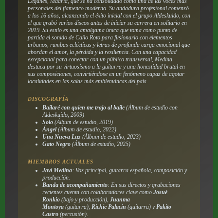
Leganés, Madrid, que se ha consolidado como una de las voces más
personales del flamenco moderno. Su andadura profesional comenzó
a los 16 años, alcanzando el éxito inicial con el grupo Aldeskuido, con
el que grabó varios discos antes de iniciar su carrera en solitario en
2019. Su estilo es una amalgama única que toma como punto de
partida el sonido de Caño Roto para fusionarlo con elementos
urbanos, rumbas eclécticas y letras de profunda carga emocional que
abordan el amor, la pérdida y la resiliencia. Con una capacidad
excepcional para conectar con un público transversal, Medina
destaca por su virtuosismo a la guitarra y una honestidad brutal en
sus composiciones, convirtiéndose en un fenómeno capaz de agotar
localidades en las salas más emblemáticas del país.
DISCOGRAFÍA
Bailaré con quien me trajo al baile
(Álbum de estudio con
Aldeskuido, 2009)
Solo
(Álbum de estudio, 2019)
Ángel
(Álbum de estudio, 2022)
Una Nueva Luz
(Álbum de estudio, 2023)
Gato Negro
(Álbum de estudio, 2025)
MIEMBROS ACTUALES
Javi Medina
: Voz principal, guitarra española, composición y
producción.
Banda de acompañamiento
: En sus directos y grabaciones
recientes cuenta con colaboradores clave como
Josué
Ronkio
(bajo y producción),
Juanma
Montoya
(guitarra),
Richie Palacín
(guitarra) y
Pakito
Castro
(percusión).