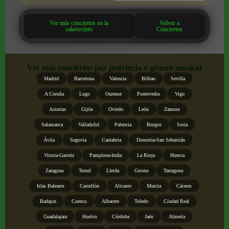
Ver más conciertos en la
Volver a
sala/recinto
Conciertos
Ver más conciertos por provincia o género musical
Madrid
Barcelona
Valencia
Bilbao
Sevilla
A Coruña
Lugo
Ourense
Pontevedra
Vigo
Asturias
Gijón
Oviedo
León
Zamora
Salamanca
Valladolid
Palencia
Burgos
Soria
Ávila
Segovia
Cantabria
Donostia-San Sebastián
Vitoria-Gasteiz
Pamplona-Iruña
La Rioja
Huesca
Zaragoza
Teruel
Lleida
Girona
Tarragona
Islas Baleares
Castellón
Alicante
Murcia
Cáceres
Badajoz
Cuenca
Albacete
Toledo
Ciudad Real
Guadalajara
Huelva
Córdoba
Jaén
Almería