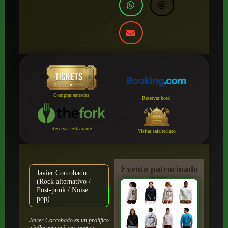
Comprar entradas
Reservar hotel
Reservar restaurante
Visitar sala/recinto
Evento patrocinado
Javier Corcobado
por:
(Rock alternativo /
Post-punk / Noise
pop)
Javier Corcobado es un prolífico
e influyente músico, poeta y