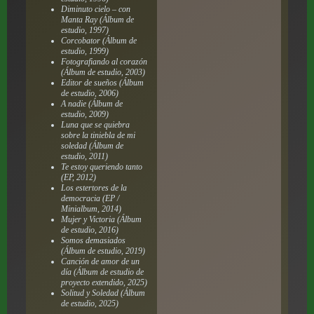
Diminuto cielo
– con
Manta Ray (Álbum de
estudio, 1997)
Corcobator
(Álbum de
estudio, 1999)
Fotografiando al corazón
(Álbum de estudio, 2003)
Editor de sueños
(Álbum
de estudio, 2006)
A nadie
(Álbum de
estudio, 2009)
Luna que se quiebra
sobre la tiniebla de mi
soledad
(Álbum de
estudio, 2011)
Te estoy queriendo tanto
(EP, 2012)
Los estertores de la
democracia
(EP /
Minialbum, 2014)
Mujer y Victoria
(Álbum
de estudio, 2016)
Somos demasiados
(Álbum de estudio, 2019)
Canción de amor de un
día
(Álbum de estudio de
proyecto extendido, 2025)
Solitud y Soledad
(Álbum
de estudio, 2025)