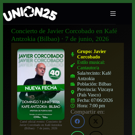
Concierto de Javier Corcobado en Kafé
Antzokia (Bilbao) · 7 de junio, 2026
Grupo:
Javier
Corcobado
Estilo musical:
Cantautor/a
Sala/recinto:
Kafé
Antzokia
Población:
Bilbao
Provincia:
Vizcaya
(País Vasco)
Fecha:
07/06/2026
Hora:
7:00 pm
Compartir en:
Cartel oficial evento: Concierto de
Javier Corcobado en Kafé Antzokia
(Bilbao) · 7 de junio, 2026