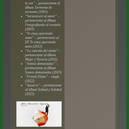
tu voz” – perteneciente al
álbum
Tormenta de
tormento
(1991)
“Secuestraré al amor” –
perteneciente al álbum
Fotografiando al corazón
(2003)
“Te estoy queriendo
tanto” – perteneciente al
EP
Te estoy queriendo
tanto
(2012)
“La canción del viento” –
perteneciente al álbum
Mujer y Victoria
(2016)
“Somos demasiados” –
perteneciente al álbum
Somos demasiados
(2019)
“French Disko” – single
(2022)
“Susurro” – perteneciente
al álbum
Solitud y Soledad
(2025)