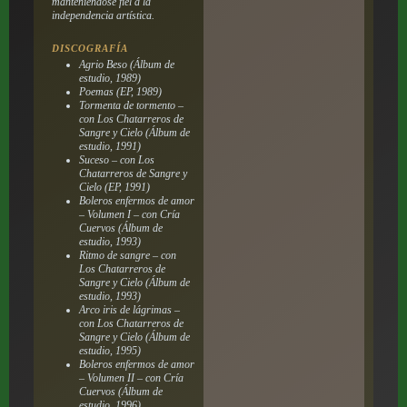
manteniéndose fiel a la
independencia artística.
DISCOGRAFÍA
Agrio Beso
(Álbum de
estudio, 1989)
Poemas
(EP, 1989)
Tormenta de tormento
–
con Los Chatarreros de
Sangre y Cielo (Álbum de
estudio, 1991)
Suceso
– con Los
Chatarreros de Sangre y
Cielo (EP, 1991)
Boleros enfermos de amor
– Volumen I
– con Cría
Cuervos (Álbum de
estudio, 1993)
Ritmo de sangre
– con
Los Chatarreros de
Sangre y Cielo (Álbum de
estudio, 1993)
Arco iris de lágrimas
–
con Los Chatarreros de
Sangre y Cielo (Álbum de
estudio, 1995)
Boleros enfermos de amor
– Volumen II
– con Cría
Cuervos (Álbum de
estudio, 1996)