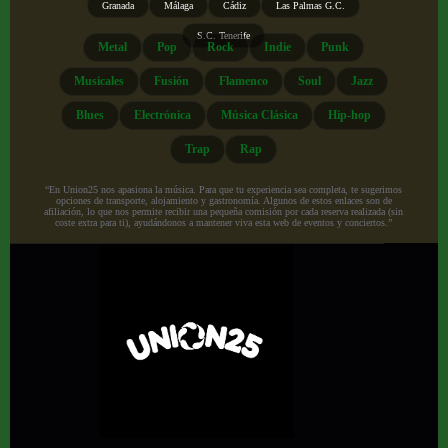
Granada
Málaga
Cádiz
Las Palmas G.C.
S.C. Tenerife
Metal
Pop
Rock
Indie
Punk
Musicales
Fusión
Flamenco
Soul
Jazz
Blues
Electrónica
Música Clásica
Hip-hop
Trap
Rap
“En Union25 nos apasiona la música. Para que tu experiencia sea completa, te sugerimos
opciones de transporte, alojamiento y gastronomía. Algunos de estos enlaces son de
afiliación, lo que nos permite recibir una pequeña comisión por cada reserva realizada (sin
coste extra para ti), ayudándonos a mantener viva esta web de eventos y conciertos.”