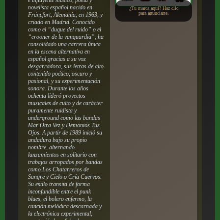
novelista español nacido en
¿Tu marca aquí? Haz clic
para anunciarte.
Fráncfort, Alemania, en 1963, y
criado en Madrid. Conocido
como el “duque del ruido” o el
“crooner de la vanguardia”, ha
consolidado una carrera única
en la escena alternativa en
español gracias a su voz
desgarradora, sus letras de alto
contenido poético, oscuro y
pasional, y su experimentación
sonora. Durante los años
ochenta lideró proyectos
musicales de culto y de carácter
puramente ruidista y
underground como las bandas
Mar Otra Vez y Demonios Tus
Ojos. A partir de 1989 inició su
andadura bajo su propio
nombre, alternando
lanzamientos en solitario con
trabajos arropados por bandas
como Los Chatarreros de
Sangre y Cielo o Cría Cuervos.
Su estilo transita de forma
inconfundible entre el punk
blues, el bolero enfermo, la
canción melódica descarnada y
la electrónica experimental,