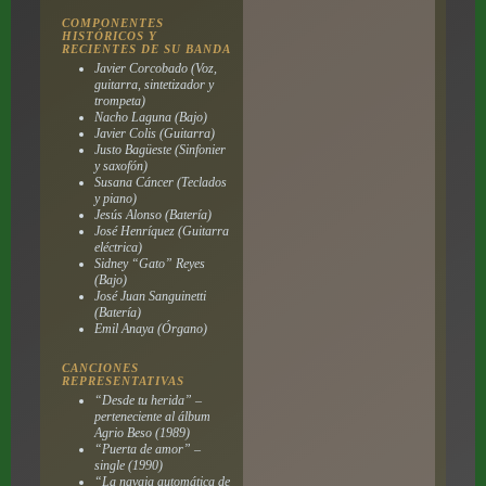
COMPONENTES
HISTÓRICOS Y
RECIENTES DE SU BANDA
Javier Corcobado (Voz,
guitarra, sintetizador y
trompeta)
Nacho Laguna (Bajo)
Javier Colis (Guitarra)
Justo Bagüeste (Sinfonier
y saxofón)
Susana Cáncer (Teclados
y piano)
Jesús Alonso (Batería)
José Henríquez (Guitarra
eléctrica)
Sidney “Gato” Reyes
(Bajo)
José Juan Sanguinetti
(Batería)
Emil Anaya (Órgano)
CANCIONES
REPRESENTATIVAS
“Desde tu herida” –
perteneciente al álbum
Agrio Beso
(1989)
“Puerta de amor” –
single (1990)
“La navaja automática de