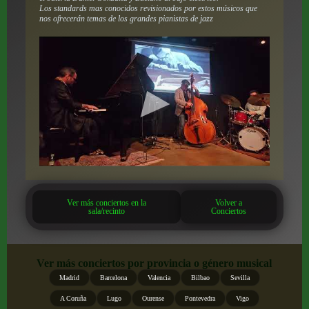
Los standards mas conocidos revisionados por estos músicos que
nos ofrecerán temas de los grandes pianistas de jazz
Ver más conciertos en la
Volver a
sala/recinto
Conciertos
Ver más conciertos por provincia o género musical
Madrid
Barcelona
Valencia
Bilbao
Sevilla
A Coruña
Lugo
Ourense
Pontevedra
Vigo