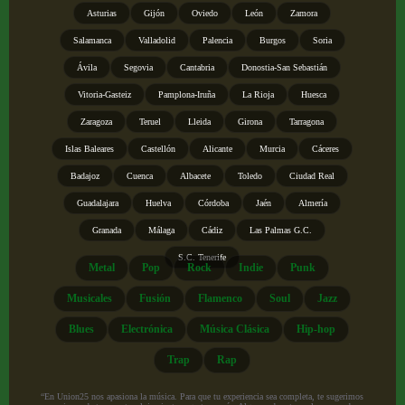
Asturias
Gijón
Oviedo
León
Zamora
Salamanca
Valladolid
Palencia
Burgos
Soria
Ávila
Segovia
Cantabria
Donostia-San Sebastián
Vitoria-Gasteiz
Pamplona-Iruña
La Rioja
Huesca
Zaragoza
Teruel
Lleida
Girona
Tarragona
Islas Baleares
Castellón
Alicante
Murcia
Cáceres
Badajoz
Cuenca
Albacete
Toledo
Ciudad Real
Guadalajara
Huelva
Córdoba
Jaén
Almería
Granada
Málaga
Cádiz
Las Palmas G.C.
S.C. Tenerife
Metal
Pop
Rock
Indie
Punk
Musicales
Fusión
Flamenco
Soul
Jazz
Blues
Electrónica
Música Clásica
Hip-hop
Trap
Rap
“En Union25 nos apasiona la música. Para que tu experiencia sea completa, te sugerimos