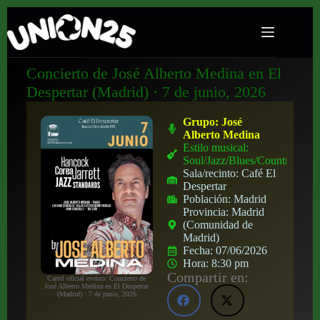
Concierto de José Alberto Medina en El
Despertar (Madrid) · 7 de junio, 2026
Grupo:
José
Alberto Medina
Estilo musical:
Soul/Jazz/Blues/Country
Sala/recinto:
Café El
Despertar
Población:
Madrid
Provincia:
Madrid
(Comunidad de
Madrid)
Fecha:
07/06/2026
Hora:
8:30 pm
Compartir en:
Cartel oficial evento: Concierto de
José Alberto Medina en El Despertar
(Madrid) · 7 de junio, 2026