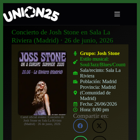
Concierto de Josh Stone en Sala La
Riviera (Madrid) · 26 de junio, 2026
Grupo:
Josh Stone
Estilo musical:
Soul/Jazz/Blues/Country
Sala/recinto:
Sala La
Riviera
Población:
Madrid
Provincia:
Madrid
(Comunidad de
Madrid)
Fecha:
26/06/2026
Hora:
8:00 pm
Compartir en:
Cartel oficial evento: Concierto de
Josh Stone en Sala La Riviera
(Madrid) · 26 de junio, 2026