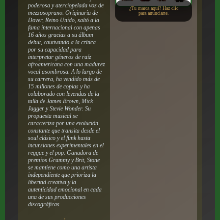
poderosa y aterciopelada voz de
¿Tu marca aquí? Haz clic
mezzosoprano. Originaria de
para anunciarte.
Dover, Reino Unido, saltó a la
fama internacional con apenas
16 años gracias a su álbum
debut, cautivando a la crítica
por su capacidad para
interpretar géneros de raíz
afroamericana con una madurez
vocal asombrosa. A lo largo de
su carrera, ha vendido más de
15 millones de copias y ha
colaborado con leyendas de la
talla de James Brown, Mick
Jagger y Stevie Wonder. Su
propuesta musical se
caracteriza por una evolución
constante que transita desde el
soul clásico y el funk hasta
incursiones experimentales en el
reggae y el pop. Ganadora de
premios Grammy y Brit, Stone
se mantiene como una artista
independiente que prioriza la
libertad creativa y la
autenticidad emocional en cada
una de sus producciones
discográficas.