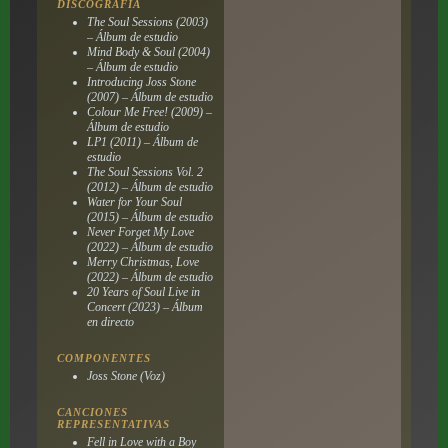
DISCOGRAFÍA
The Soul Sessions (2003)
– Álbum de estudio
Mind Body & Soul (2004)
– Álbum de estudio
Introducing Joss Stone
(2007) – Álbum de estudio
Colour Me Free! (2009) –
Álbum de estudio
LP1 (2011) – Álbum de
estudio
The Soul Sessions Vol. 2
(2012) – Álbum de estudio
Water for Your Soul
(2015) – Álbum de estudio
Never Forget My Love
(2022) – Álbum de estudio
Merry Christmas, Love
(2022) – Álbum de estudio
20 Years of Soul Live in
Concert (2023) – Álbum
en directo
COMPONENTES
Joss Stone (Voz)
CANCIONES
REPRESENTATIVAS
Fell in Love with a Boy