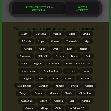
Ver más conciertos en la
Volver a
sala/recinto
Conciertos
Ver más conciertos por provincia o género musical
Madrid
Barcelona
Valencia
Bilbao
Sevilla
A Coruña
Lugo
Ourense
Pontevedra
Vigo
Asturias
Gijón
Oviedo
León
Zamora
Salamanca
Valladolid
Palencia
Burgos
Soria
Ávila
Segovia
Cantabria
Donostia-San Sebastián
Vitoria-Gasteiz
Pamplona-Iruña
La Rioja
Huesca
Zaragoza
Teruel
Lleida
Girona
Tarragona
Islas Baleares
Castellón
Alicante
Murcia
Cáceres
Badajoz
Cuenca
Albacete
Toledo
Ciudad Real
Guadalajara
Huelva
Córdoba
Jaén
Almería
Granada
Málaga
Cádiz
Las Palmas G.C.