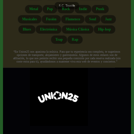
S.C. Tenerife
Metal
Pop
Rock
Indie
Punk
Musicales
Fusión
Flamenco
Soul
Jazz
Blues
Electrónica
Música Clásica
Hip-hop
Trap
Rap
“En Union25 nos apasiona la música. Para que tu experiencia sea completa, te sugerimos
opciones de transporte, alojamiento y gastronomía. Algunos de estos enlaces son de
afiliación, lo que nos permite recibir una pequeña comisión por cada reserva realizada (sin
coste extra para ti), ayudándonos a mantener viva esta web de eventos y conciertos.”