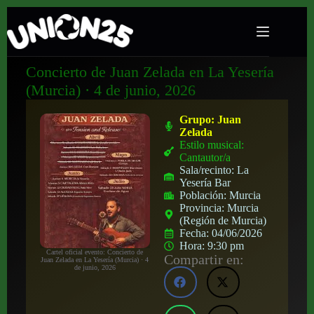
Concierto de Juan Zelada en La Yesería
(Murcia) · 4 de junio, 2026
Grupo:
Juan
Zelada
Estilo musical:
Cantautor/a
Sala/recinto:
La
Yesería Bar
Población:
Murcia
Provincia:
Murcia
(Región de Murcia)
Fecha:
04/06/2026
Hora:
9:30 pm
Cartel oficial evento: Concierto de
Compartir en:
Juan Zelada en La Yesería (Murcia) · 4
de junio, 2026