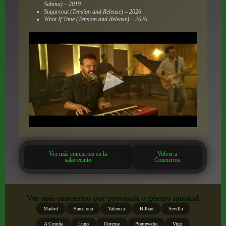
Sabina) – 2019
Sugarcoat (Tension and Release) – 2026
What If Time (Tension and Release) – 2026
Ver más conciertos en la
Volver a
sala/recinto
Conciertos
Ver más conciertos por provincia o género musical
Madrid
Barcelona
Valencia
Bilbao
Sevilla
A Coruña
Lugo
Ourense
Pontevedra
Vigo