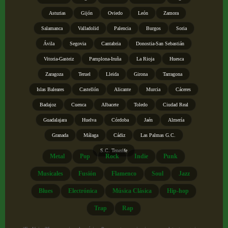
Asturias
Gijón
Oviedo
León
Zamora
Salamanca
Valladolid
Palencia
Burgos
Soria
Ávila
Segovia
Cantabria
Donostia-San Sebastián
Vitoria-Gasteiz
Pamplona-Iruña
La Rioja
Huesca
Zaragoza
Teruel
Lleida
Girona
Tarragona
Islas Baleares
Castellón
Alicante
Murcia
Cáceres
Badajoz
Cuenca
Albacete
Toledo
Ciudad Real
Guadalajara
Huelva
Córdoba
Jaén
Almería
Granada
Málaga
Cádiz
Las Palmas G.C.
S.C. Tenerife
Metal
Pop
Rock
Indie
Punk
Musicales
Fusión
Flamenco
Soul
Jazz
Blues
Electrónica
Música Clásica
Hip-hop
Trap
Rap