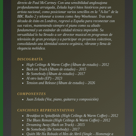
directo de Paul McCartney. Con una sensibilidad anglosajona
profundamente arraigada, Zelada logró hitos históricos para un
artista nacional, como posicionar varios sencillos en la “A-list” de la
BBC Radio 2 y telonear a iconos como Amy Winehouse. Tras una
década de éxito en Londres, regresó a España para reconectar con
sus raíces, manteniendo siempre el piano como su aliado
fundamental y un estándar de calidad técnica impecable. Su
versatilidad lo ha llevado a ser director musical en programas de
televisión de gran prestigio y a participar en proyectos colectivos,
consolidando una identidad sonora orgánica, vibrante y llena de
elegancia melódica.
DISCOGRAFÍA
High Ceilings & Warm Coffee (Álbum de estudio) – 2012
Back on Track (Álbum de estudio) – 2015
Be Somebody (Álbum de estudio) – 2017
Al otro lado (EP) – 2023
Tension and Release (Álbum de estudio) – 2026
COMPONENTES
Juan Zelada (Voz, piano, guitarra y composición)
CANCIONES REPRESENTATIVAS
Breakfast in Spitalfields (High Ceilings & Warm Coffee) – 2012
The Blues Remain (High Ceilings & Warm Coffee) – 2012
Dreaming Away (Back on Track) – 2015
Be Somebody (Be Somebody) – 2017
Quién Me Ha Robado el Mes de Abril (Single – Homenaje a