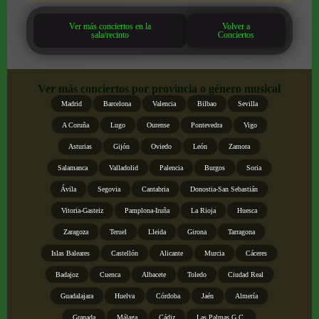
Ver más conciertos en la
Volver a
sala/recinto
Conciertos
Ver más conciertos por provincia o género musical
Madrid
Barcelona
Valencia
Bilbao
Sevilla
A Coruña
Lugo
Ourense
Pontevedra
Vigo
Asturias
Gijón
Oviedo
León
Zamora
Salamanca
Valladolid
Palencia
Burgos
Soria
Ávila
Segovia
Cantabria
Donostia-San Sebastián
Vitoria-Gasteiz
Pamplona-Iruña
La Rioja
Huesca
Zaragoza
Teruel
Lleida
Girona
Tarragona
Islas Baleares
Castellón
Alicante
Murcia
Cáceres
Badajoz
Cuenca
Albacete
Toledo
Ciudad Real
Guadalajara
Huelva
Córdoba
Jaén
Almería
Granada
Málaga
Cádiz
Las Palmas G.C.