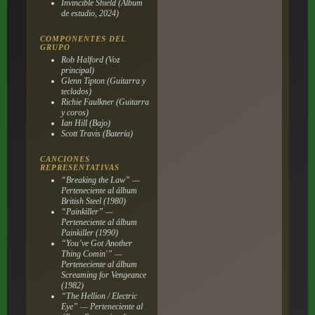
Invincible Shield
(Álbum
de estudio, 2024)
COMPONENTES DEL
GRUPO
Rob Halford (Voz
principal)
Glenn Tipton (Guitarra y
teclados)
Richie Faulkner (Guitarra
y coros)
Ian Hill (Bajo)
Scott Travis (Batería)
CANCIONES
REPRESENTATIVAS
“Breaking the Law” —
Perteneciente al álbum
British Steel
(1980)
“Painkiller” —
Perteneciente al álbum
Painkiller
(1990)
“You’ve Got Another
Thing Comin'” —
Perteneciente al álbum
Screaming for Vengeance
(1982)
“The Hellion / Electric
Eye” — Perteneciente al