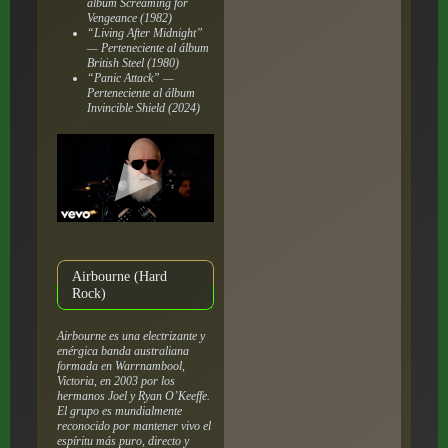
álbum
Screaming for
Vengeance
(1982)
“Living After Midnight”
— Perteneciente al álbum
British Steel
(1980)
“Panic Attack” —
Perteneciente al álbum
Invincible Shield
(2024)
Airbourne (Hard
Rock)
Airbourne es una electrizante y
enérgica banda australiana
formada en Warrnambool,
Victoria, en 2003 por los
hermanos Joel y Ryan O’Keeffe.
El grupo es mundialmente
reconocido por mantener vivo el
espíritu más puro, directo y