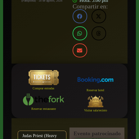
Hora:
5:00 pm
(Pamplona) · 18 de agosto, 2026
Compartir en:
Comprar entradas
Reservar hotel
Reservar restaurante
Visitar sala/recinto
Evento patrocinado
Judas Priest (Heavy
por: