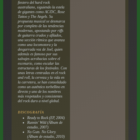
fiestero del hard rock
australiano, siguiendo la estela
de gigantes como AC/DC, Rose
Tattoo y The Angels. Su
propuesta musical se desmarca
por completo de las tendencias
modernas, apostando por riffs
de guitarra crudos y afilados,
una sección rítmica que avanza
como una locomotora y la
desgarrada voz de Joel, quien
además es famoso por sus
salvajes acrobacias sobre el
escenario, como escalar las
estructuras de los festivales. Con
unas letras centradas en el rock
and roll, la cerveza y la vida en
la carretera, se han consolidado
como un auténtico torbellino en
directo y uno de los nombres
más respetados y consistentes
del rock duro a nivel global.
DISCOGRAFÍA
Ready to Rock
(EP, 2004)
Runnin’ Wild
(Álbum de
estudio, 2007)
No Guts. No Glory.
(Álbum de estudio, 2010)