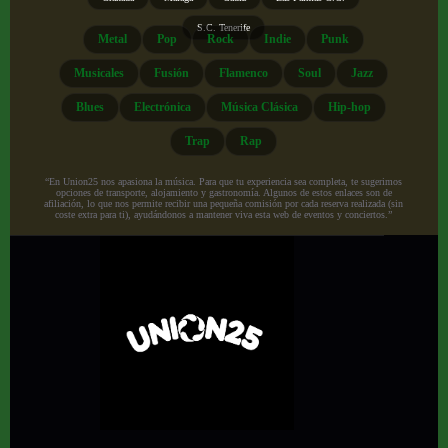
S.C. Tenerife
Metal
Pop
Rock
Indie
Punk
Musicales
Fusión
Flamenco
Soul
Jazz
Blues
Electrónica
Música Clásica
Hip-hop
Trap
Rap
“En Union25 nos apasiona la música. Para que tu experiencia sea completa, te sugerimos
opciones de transporte, alojamiento y gastronomía. Algunos de estos enlaces son de
afiliación, lo que nos permite recibir una pequeña comisión por cada reserva realizada (sin
coste extra para ti), ayudándonos a mantener viva esta web de eventos y conciertos.”