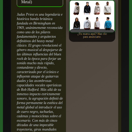
Metal)
Judas Priest es una legendaria e
histórica banda británica
fundada en Birmingham en
1969, unánimemente reconocida
como uno de los pilares
¿Tu marca aquí? Haz clic
fundamentales y arquitectos
para anunciarte.
definitivos del heavy metal
clásico. El grupo revolucionó el
género musical al despojarse de
las últimas influencias del blues
rock de la época para forjar un
sonido mucho más rápido,
contundente y directo,
caracterizado por el icónico e
influyente ataque de guitarras
duales y las asombrosas
capacidades vocales operísticas
de Rob Halford. Más allá de su
inmenso impacto estrictamente
sonoro, la agrupación definió de
forma permanente la estética del
metal global al introducir el uso
de cuero negro, tachuelas,
cadenas y motocicletas sobre el
escenario. Con más de cinco
décadas de una impecable
trayectoria, giras mundiales