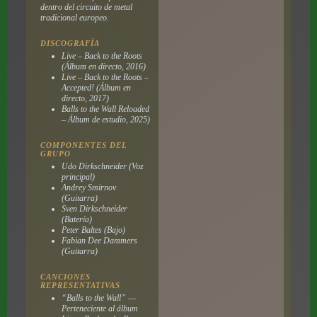
dentro del circuito de metal
tradicional europeo.
DISCOGRAFÍA
Live – Back to the Roots
(Álbum en directo, 2016)
Live – Back to the Roots –
Accepted!
(Álbum en
directo, 2017)
Balls to the Wall Reloaded
– Álbum de estudio, 2025)
COMPONENTES DEL
GRUPO
Udo Dirkschneider (Voz
principal)
Andrey Smirnov
(Guitarra)
Sven Dirkschneider
(Batería)
Peter Baltes (Bajo)
Fabian Dee Dammers
(Guitarra)
CANCIONES
REPRESENTATIVAS
“Balls to the Wall” —
Perteneciente al álbum