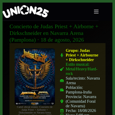
Concierto de Judas Priest + Airborne +
Dirkschneider en Navarra Arena
(Pamplona) · 18 de agosto, 2026
Grupo:
Judas
Priest + Airbourne
+ Dirkschneider
Estilo musical:
Metal/Heavy/Hard-
rock
Sala/recinto:
Navarra
Arena
Población:
Pamplona-Iruña
Provincia:
Navarra
(Comunidad Foral
de Navarra)
Cartel oficial evento: Concierto de
Judas Priest + Airborne +
Fecha:
18/08/2026
Dirkschneider en Navarra Arena