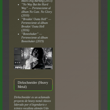
Black Dog Barking
(2013)
“No Way But the Hard
Way” — Perteneciente al
álbum
No Guts. No Glory.
(2010)
“Breakin’ Outta Hell” —
Perteneciente al álbum
Breakin’ Outta Hell
(2016)
“Boneshaker” —
Perteneciente al álbum
Boneshaker
(2019)
Dirkschneider (Heavy
Metal)
Dirkschneider es un aclamado
proyecto de heavy metal clásico
liderado por el legendario e
icónico vocalista alemán Udo