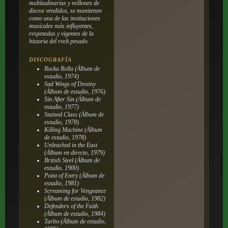
multitudinarias y millones de
discos vendidos, se mantienen
como una de las instituciones
musicales más influyentes,
respetadas y vigentes de la
historia del rock pesado.
DISCOGRAFÍA
Rocka Rolla
(Álbum de
estudio, 1974)
Sad Wings of Destiny
(Álbum de estudio, 1976)
Sin After Sin
(Álbum de
estudio, 1977)
Stained Class
(Álbum de
estudio, 1978)
Killing Machine
(Álbum
de estudio, 1978)
Unleashed in the East
(Álbum en directo, 1979)
British Steel
(Álbum de
estudio, 1900)
Point of Entry
(Álbum de
estudio, 1981)
Screaming for Vengeance
(Álbum de estudio, 1982)
Defenders of the Faith
(Álbum de estudio, 1984)
Turbo
(Álbum de estudio,