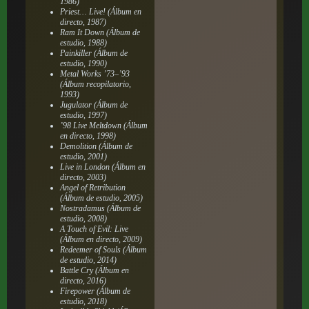
1986)
Priest… Live!
(Álbum en
directo, 1987)
Ram It Down
(Álbum de
estudio, 1988)
Painkiller
(Álbum de
estudio, 1990)
Metal Works ’73–’93
(Álbum recopilatorio,
1993)
Jugulator
(Álbum de
estudio, 1997)
’98 Live Meltdown
(Álbum
en directo, 1998)
Demolition
(Álbum de
estudio, 2001)
Live in London
(Álbum en
directo, 2003)
Angel of Retribution
(Álbum de estudio, 2005)
Nostradamus
(Álbum de
estudio, 2008)
A Touch of Evil: Live
(Álbum en directo, 2009)
Redeemer of Souls
(Álbum
de estudio, 2014)
Battle Cry
(Álbum en
directo, 2016)
Firepower
(Álbum de
estudio, 2018)