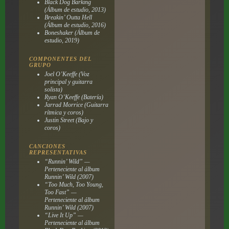
Black Dog Barking
(Álbum de estudio, 2013)
Breakin’ Outta Hell
(Álbum de estudio, 2016)
Boneshaker
(Álbum de
estudio, 2019)
COMPONENTES DEL
GRUPO
Joel O’Keeffe (Voz
principal y guitarra
solista)
Ryan O’Keeffe (Batería)
Jarrad Morrice (Guitarra
rítmica y coros)
Justin Street (Bajo y
coros)
CANCIONES
REPRESENTATIVAS
“Runnin’ Wild” —
Perteneciente al álbum
Runnin’ Wild
(2007)
“Too Much, Too Young,
Too Fast” —
Perteneciente al álbum
Runnin’ Wild
(2007)
“Live It Up” —
Perteneciente al álbum