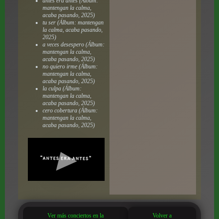
antes era antes (Álbum:
mantengan la calma,
acaba pasando, 2025)
tu ser (Álbum: mantengan
la calma, acaba pasando,
2025)
a veces desespero (Álbum:
mantengan la calma,
acaba pasando, 2025)
no quiero irme (Álbum:
mantengan la calma,
acaba pasando, 2025)
la culpa (Álbum:
mantengan la calma,
acaba pasando, 2025)
cero cobertura (Álbum:
mantengan la calma,
acaba pasando, 2025)
Ver más conciertos en la
Volver a