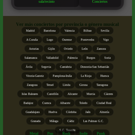
sala/recinto
Conciertos
Ver más conciertos por provincia o género musical
Madrid
Barcelona
Valencia
Bilbao
Sevilla
A Coruña
Lugo
Ourense
Pontevedra
Vigo
Asturias
Gijón
Oviedo
León
Zamora
Salamanca
Valladolid
Palencia
Burgos
Soria
Ávila
Segovia
Cantabria
Donostia-San Sebastián
Vitoria-Gasteiz
Pamplona-Iruña
La Rioja
Huesca
Zaragoza
Teruel
Lleida
Girona
Tarragona
Islas Baleares
Castellón
Alicante
Murcia
Cáceres
Badajoz
Cuenca
Albacete
Toledo
Ciudad Real
Guadalajara
Huelva
Córdoba
Jaén
Almería
Granada
Málaga
Cádiz
Las Palmas G.C.
S.C. Tenerife
Metal
Pop
Rock
Indie
Punk