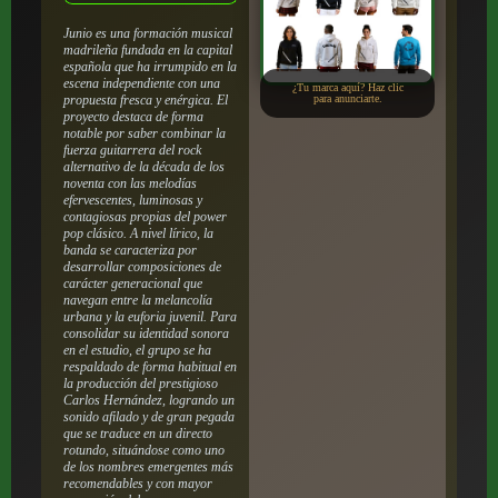
Junio es una formación musical
madrileña fundada en la capital
española que ha irrumpido en la
escena independiente con una
¿Tu marca aquí? Haz clic
propuesta fresca y enérgica. El
para anunciarte.
proyecto destaca de forma
notable por saber combinar la
fuerza guitarrera del rock
alternativo de la década de los
noventa con las melodías
efervescentes, luminosas y
contagiosas propias del power
pop clásico. A nivel lírico, la
banda se caracteriza por
desarrollar composiciones de
carácter generacional que
navegan entre la melancolía
urbana y la euforia juvenil. Para
consolidar su identidad sonora
en el estudio, el grupo se ha
respaldado de forma habitual en
la producción del prestigioso
Carlos Hernández, logrando un
sonido afilado y de gran pegada
que se traduce en un directo
rotundo, situándose como uno
de los nombres emergentes más
recomendables y con mayor