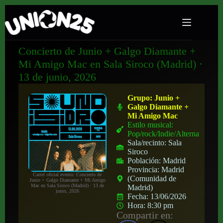
Concierto de Junio + Galgo Diamante +
Mi Amigo Mac en Sala Siroco (Madrid) ·
13 de junio, 2026
Grupo:
Junio +
Galgo Diamante +
Mi Amigo Mac
Estilo musical:
Pop/rock/Indie/Alternativo
Sala/recinto:
Sala
Siroco
Población:
Madrid
Provincia:
Madrid
Cartel oficial evento: Concierto de
(Comunidad de
Junio + Galgo Diamante + Mi Amigo
Mac en Sala Siroco (Madrid) · 13 de
Madrid)
junio, 2026
Fecha:
13/06/2026
Hora:
8:30 pm
Compartir en: