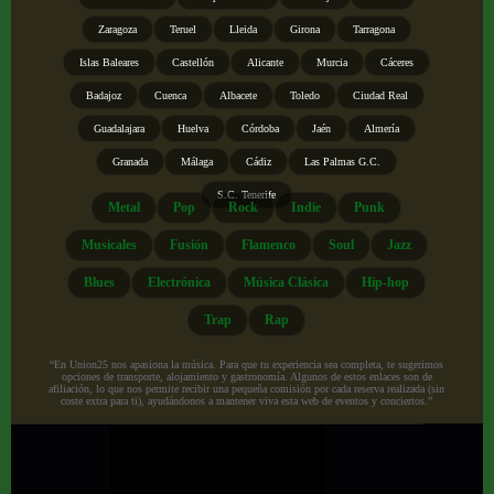
Zaragoza
Teruel
Lleida
Girona
Tarragona
Islas Baleares
Castellón
Alicante
Murcia
Cáceres
Badajoz
Cuenca
Albacete
Toledo
Ciudad Real
Guadalajara
Huelva
Córdoba
Jaén
Almería
Granada
Málaga
Cádiz
Las Palmas G.C.
S.C. Tenerife
Metal
Pop
Rock
Indie
Punk
Musicales
Fusión
Flamenco
Soul
Jazz
Blues
Electrónica
Música Clásica
Hip-hop
Trap
Rap
“En Union25 nos apasiona la música. Para que tu experiencia sea completa, te sugerimos
opciones de transporte, alojamiento y gastronomía. Algunos de estos enlaces son de
afiliación, lo que nos permite recibir una pequeña comisión por cada reserva realizada (sin
coste extra para ti), ayudándonos a mantener viva esta web de eventos y conciertos.”