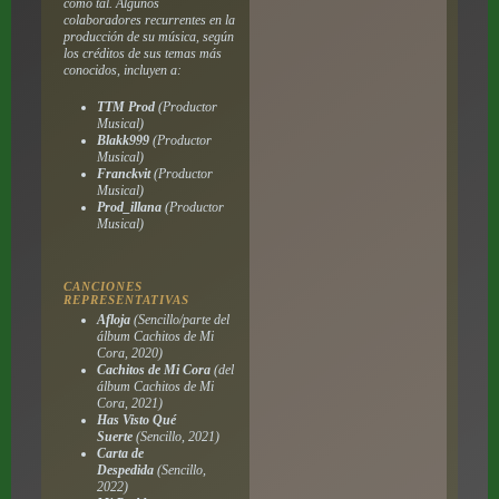
como tal. Algunos
colaboradores recurrentes en la
producción de su música, según
los créditos de sus temas más
conocidos, incluyen a:
TTM Prod
(Productor
Musical)
Blakk999
(Productor
Musical)
Franckvit
(Productor
Musical)
Prod_illana
(Productor
Musical)
CANCIONES
REPRESENTATIVAS
Afloja
(Sencillo/parte del
álbum
Cachitos de Mi
Cora
, 2020)
Cachitos de Mi Cora
(del
álbum
Cachitos de Mi
Cora
, 2021)
Has Visto Qué
Suerte
(Sencillo, 2021)
Carta de
Despedida
(Sencillo,
2022)