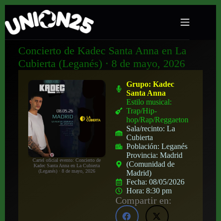
Concierto de Kadec Santa Anna en La
Cubierta (Leganés) · 8 de mayo, 2026
Grupo:
Kadec
Santa Anna
Estilo musical:
Trap/Hip-
hop/Rap/Reggaeton
Sala/recinto:
La
Cubierta
Población:
Leganés
Provincia:
Madrid
Cartel oficial evento: Concierto de
(Comunidad de
Kadec Santa Anna en La Cubierta
(Leganés) · 8 de mayo, 2026
Madrid)
Fecha:
08/05/2026
Hora:
8:30 pm
Compartir en: