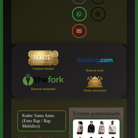
Comprar entradas
Reservar hotel
Reservar restaurante
Visitar sala/recinto
Evento patrocinado
Kadec Santa Anna
por:
(Emo Rap / Rap
Melódico)