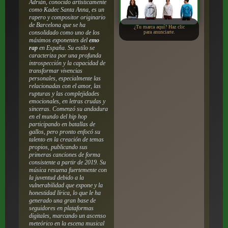
Adrián, conocido artísticamente
como Kadec Santa Anna, es un
rapero y compositor originario
de Barcelona que se ha
¿Tu marca aquí? Haz clic
consolidado como uno de los
para anunciarte.
máximos exponentes del
emo
rap
en España. Su estilo se
caracteriza por una profunda
introspección y la capacidad de
transformar vivencias
personales, especialmente las
relacionadas con el amor, las
rupturas y las complejidades
emocionales, en letras crudas y
sinceras. Comenzó su andadura
en el mundo del hip hop
participando en batallas de
gallos, pero pronto enfocó su
talento en la creación de temas
propios, publicando sus
primeras canciones de forma
consistente a partir de 2019. Su
música resuena fuertemente con
la juventud debido a la
vulnerabilidad que expone y la
honestidad lírica, lo que le ha
generado una gran base de
seguidores en plataformas
digitales, marcando un ascenso
meteórico en la escena musical