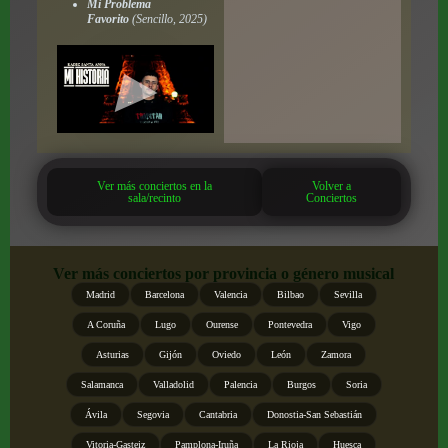
Mi Problema
Favorito
(Sencillo, 2025)
Ver más conciertos en la
Volver a
sala/recinto
Conciertos
Ver más conciertos por provincia o género musical
Madrid
Barcelona
Valencia
Bilbao
Sevilla
A Coruña
Lugo
Ourense
Pontevedra
Vigo
Asturias
Gijón
Oviedo
León
Zamora
Salamanca
Valladolid
Palencia
Burgos
Soria
Ávila
Segovia
Cantabria
Donostia-San Sebastián
Vitoria-Gasteiz
Pamplona-Iruña
La Rioja
Huesca