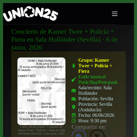
Concierto de Kamer Twee + Policía +
Fiera en Sala Holländer (Sevilla) · 6 de
junio, 2026
Grupo:
Kamer
Twee + Policía +
Fiera
Estilo musical:
Punk/Ska/Post-punk
Sala/recinto:
Sala
Holländer
Población:
Sevilla
Provincia:
Sevilla
(Andalucía)
Fecha:
06/06/2026
Hora:
9:30 pm
Compartir en:
Cartel oficial evento: Concierto de
Kamer Twee + Policía + Fiera en Sala
Holländer (Sevilla) · 6 de junio, 2026