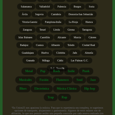
Salamanca
Valladolid
Palencia
Burgos
Soria
Ávila
Segovia
Cantabria
Donostia-San Sebastián
Vitoria-Gasteiz
Pamplona-Iruña
La Rioja
Huesca
Zaragoza
Teruel
Lleida
Girona
Tarragona
Islas Baleares
Castellón
Alicante
Murcia
Cáceres
Badajoz
Cuenca
Albacete
Toledo
Ciudad Real
Guadalajara
Huelva
Córdoba
Jaén
Almería
Granada
Málaga
Cádiz
Las Palmas G.C.
S.C. Tenerife
Metal
Pop
Rock
Indie
Punk
Musicales
Fusión
Flamenco
Soul
Jazz
Blues
Electrónica
Música Clásica
Hip-hop
Trap
Rap
“En Union25 nos apasiona la música. Para que tu experiencia sea completa, te sugerimos
opciones de transporte, alojamiento y gastronomía. Algunos de estos enlaces son de
afiliación, lo que nos permite recibir una pequeña comisión por cada reserva realizada (sin