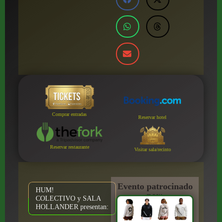
Comprar entradas
Reservar hotel
Reservar restaurante
Visitar sala/recinto
Evento patrocinado
HUM!
por:
COLECTIVO y SALA
HOLLANDER presentan: