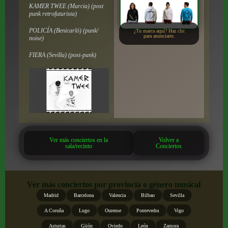
KAMER TWEE (Murcia) (post
punk retrofuturista)
POLICÍA (Benicarló) (punk/
¿Tu marca aquí? Haz clic
para anunciarte.
noise)
FIERA (Sevilla) (post-punk)
Ver más conciertos en la
Volver a
sala/recinto
Conciertos
Ver más conciertos por provincia o género musical
Madrid
Barcelona
Valencia
Bilbao
Sevilla
A Coruña
Lugo
Ourense
Pontevedra
Vigo
Asturias
Gijón
Oviedo
León
Zamora