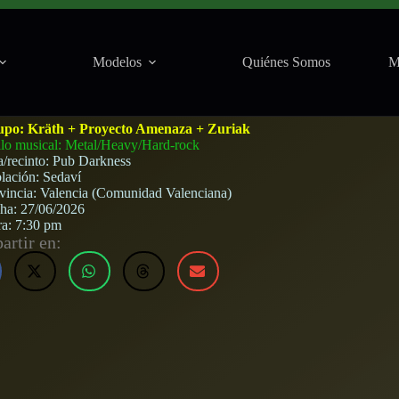
Modelos
Quiénes Somos
M
 Zuriak en Pub Darkness (Sedaví) · 27 de junio, 
upo:
Kräth + Proyecto Amenaza + Zuriak
ilo musical: Metal/Heavy/Hard-rock
a/recinto:
Pub Darkness
lación:
Sedaví
vincia:
Valencia (Comunidad Valenciana)
cha:
27/06/2026
ra:
7:30 pm
rtir en: