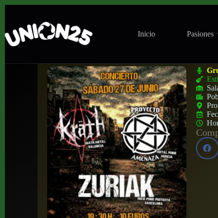
Inicio
Pasiones
Concierto de Kräth + Proyecto Amenaza +
Gr
Est
Sal
Pob
Pro
Fe
Ho
Compa