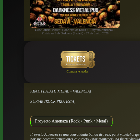
Cartel oficial evento: Concierto de Kräth + Proyecto Amenaza +
Zuriak en Pub Darkness (Sedaví) · 27 de junio, 2026
Comprar entradas
KRÄTH (DEATH METAL – VALENCIA)
ZURIAK (ROCK PROTESTA)
Proyecto Amenaza (Rock / Punk / Metal)
Proyecto Amenaza es una consolidada banda de rock, punk y metal origin
por sus potentes actuaciones en directo y por mantener una fuerte vincul