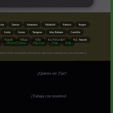
León
Zamora
Salamanca
Valladolid
Palencia
Burgos
Lleida
Girona
Tarragona
Islas Baleares
Castellón
Granada
Málaga
Cádiz
Las Palmas G.C.
S.C. Tenerife
Música Clásica
Hip-hop
Trap
Rap
ite recibir una pequeña comisión por cada reserva realizada (sin coste extra para ti),
¿Quieres ser 25er?
¡
Trabaja con nosotros!