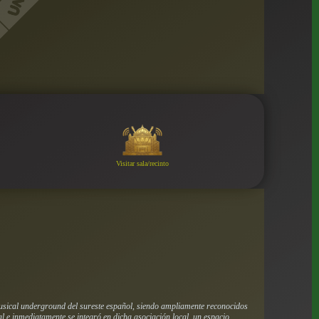
Visitar sala/recinto
usical underground del sureste español, siendo ampliamente reconocidos
l e inmediatamente se integró en dicha asociación local, un espacio