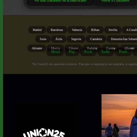
Ver más conciertos en la sala/recinto
Volver a Conciertos
Madrid
Barcelona
Valencia
Bilbao
Sevilla
A Coruñ
Soria
Ávila
Segovia
Cantabria
Donostia-San Sebast
Alicante
Murcia
Cáceres
Badajoz
Cuenca
Albacete
Metal
Pop
Rock
Indie
Punk
“En Union25 nos apasiona la música. Para que tu experiencia sea completa, te sugerimo