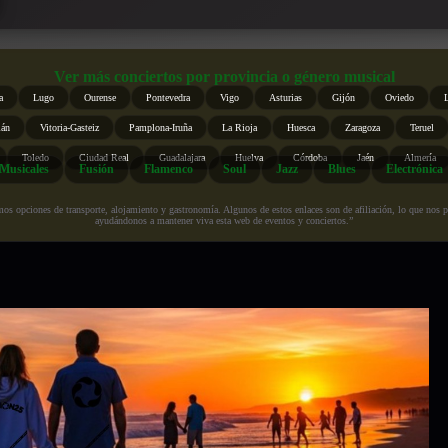
Ver más conciertos por provincia o género musical
a
Lugo
Ourense
Pontevedra
Vigo
Asturias
Gijón
Oviedo
ián
Vitoria-Gasteiz
Pamplona-Iruña
La Rioja
Huesca
Zaragoza
Teruel
Toledo
Ciudad Real
Guadalajara
Huelva
Córdoba
Jaén
Almería
Musicales
Fusión
Flamenco
Soul
Jazz
Blues
Electrónica
s opciones de transporte, alojamiento y gastronomía. Algunos de estos enlaces son de afiliación, lo que nos perm
ayudándonos a mantener viva esta web de eventos y conciertos.”