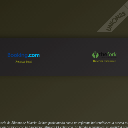
Reservar restaurante
Reservar hotel
aria de Alhama de Murcia. Se han posicionado como un referente indiscutible en la escena m
ación histórica con la Asociación Musical El Zebadero. La banda se formó en su localidad nata