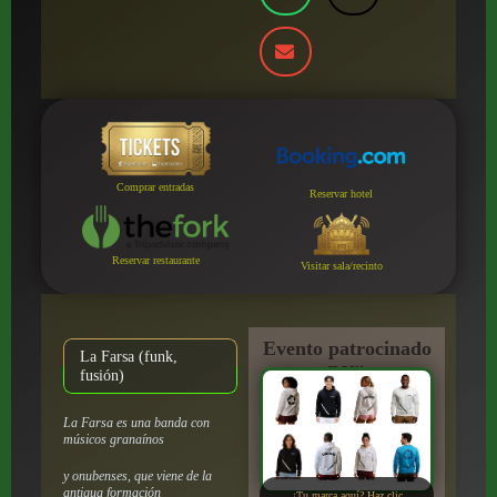
Comprar entradas
Reservar hotel
Reservar restaurante
Visitar sala/recinto
Evento patrocinado
La Farsa (funk,
por:
fusión)
La Farsa es una banda con
músicos granaínos
y onubenses, que viene de la
antigua formación
¿Tu marca aquí? Haz clic