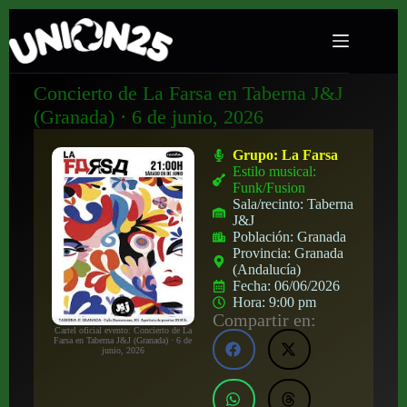
Concierto de La Farsa en Taberna J&J
(Granada) · 6 de junio, 2026
Grupo:
La Farsa
Estilo musical:
Funk/Fusion
Sala/recinto:
Taberna
J&J
Población:
Granada
Provincia:
Granada
(Andalucía)
Fecha:
06/06/2026
Hora:
9:00 pm
Compartir en:
Cartel oficial evento: Concierto de La
Farsa en Taberna J&J (Granada) · 6 de
junio, 2026