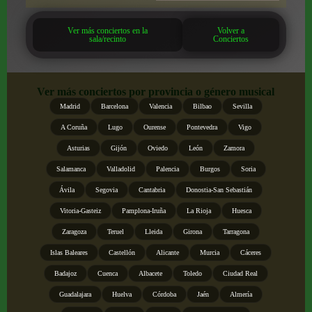
Ver más conciertos en la
Volver a
sala/recinto
Conciertos
Ver más conciertos por provincia o género musical
Madrid
Barcelona
Valencia
Bilbao
Sevilla
A Coruña
Lugo
Ourense
Pontevedra
Vigo
Asturias
Gijón
Oviedo
León
Zamora
Salamanca
Valladolid
Palencia
Burgos
Soria
Ávila
Segovia
Cantabria
Donostia-San Sebastián
Vitoria-Gasteiz
Pamplona-Iruña
La Rioja
Huesca
Zaragoza
Teruel
Lleida
Girona
Tarragona
Islas Baleares
Castellón
Alicante
Murcia
Cáceres
Badajoz
Cuenca
Albacete
Toledo
Ciudad Real
Guadalajara
Huelva
Córdoba
Jaén
Almería