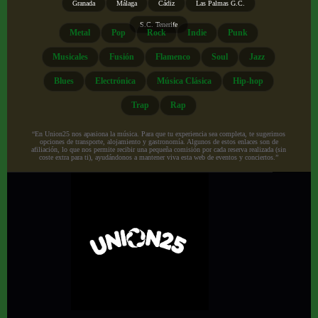
Granada
Málaga
Cádiz
Las Palmas G.C.
S.C. Tenerife
Metal
Pop
Rock
Indie
Punk
Musicales
Fusión
Flamenco
Soul
Jazz
Blues
Electrónica
Música Clásica
Hip-hop
Trap
Rap
“En Union25 nos apasiona la música. Para que tu experiencia sea completa, te sugerimos
opciones de transporte, alojamiento y gastronomía. Algunos de estos enlaces son de
afiliación, lo que nos permite recibir una pequeña comisión por cada reserva realizada (sin
coste extra para ti), ayudándonos a mantener viva esta web de eventos y conciertos.”