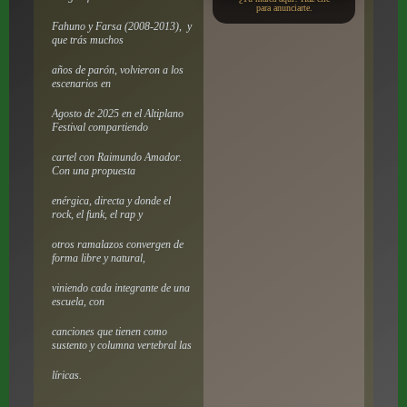
para anunciarte.
Fahuno y Farsa (2008-2013), y
que trás muchos
años de parón, volvieron a los
escenarios en
Agosto de 2025 en el Altiplano
Festival compartiendo
cartel con Raimundo Amador.
Con una propuesta
enérgica, directa y donde el
rock, el funk, el rap y
otros ramalazos convergen de
forma libre y natural,
viniendo cada integrante de una
escuela, con
canciones que tienen como
sustento y columna vertebral las
líricas.