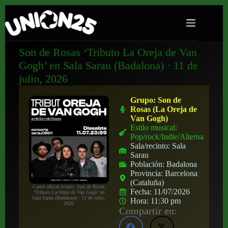
Son de Rosas ‘Tributo La Oreja de Van
Gogh’ en Sala Sarau (Badalona) · 11 de
julio, 2026
Grupo:
Son de
Rosas (La Oreja de
Van Gogh)
Estilo musical:
Pop/rock/Indie/Alternativo
Sala/recinto:
Sala
Sarau
Población:
Badalona
Provincia:
Barcelona
(Cataluña)
Cartel oficial evento: Son de Rosas
Fecha:
11/07/2026
‘Tributo La Oreja de Van Gogh’ en
Sala Sarau (Badalona) · 11 de julio,
Hora:
11:30 pm
2026
Compartir en: