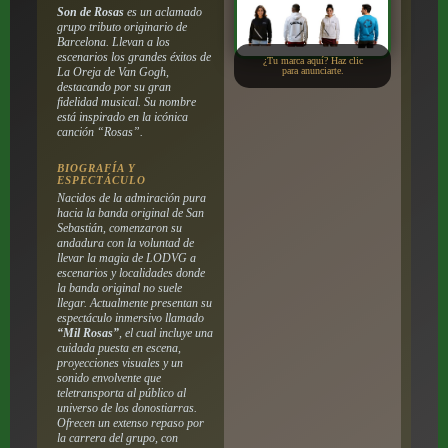
Son de Rosas
es un aclamado
grupo tributo originario de
Barcelona. Llevan a los
escenarios los grandes éxitos de
¿Tu marca aquí? Haz clic
La Oreja de Van Gogh,
para anunciarte.
destacando por su gran
fidelidad musical. Su nombre
está inspirado en la icónica
canción “Rosas”.
BIOGRAFÍA Y
ESPECTÁCULO
Nacidos de la admiración pura
hacia la banda original de San
Sebastián, comenzaron su
andadura con la voluntad de
llevar la magia de LODVG a
escenarios y localidades donde
la banda original no suele
llegar. Actualmente presentan su
espectáculo inmersivo llamado
“Mil Rosas”
, el cual incluye una
cuidada puesta en escena,
proyecciones visuales y un
sonido envolvente que
teletransporta al público al
universo de los donostiarras.
Ofrecen un extenso repaso por
la carrera del grupo, con