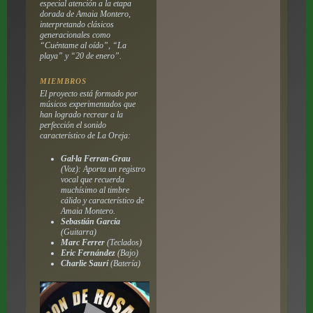
especial atención a la etapa
dorada de Amaia Montero,
interpretando clásicos
generacionales como
“Cuéntame al oído”
,
“La
playa”
y
“20 de enero”
.
MIEMBROS
El proyecto está formado por
músicos experimentados que
han logrado recrear a la
perfección el sonido
característico de La Oreja:
Gal·la Ferran-Grau
(Voz): Aporta un registro
vocal que recuerda
muchísimo al timbre
cálido y característico de
Amaia Montero.
Sebastián García
(Guitarra)
Marc Ferrer
(Teclados)
Eric Fernández
(Bajo)
Charlie Saurí
(Batería)