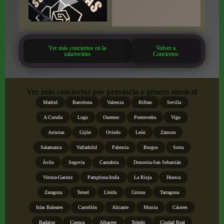
Ver más conciertos en la
Volver a
sala/recinto
Conciertos
Ver más conciertos por provincia o género musical
Madrid
Barcelona
Valencia
Bilbao
Sevilla
A Coruña
Lugo
Ourense
Pontevedra
Vigo
Asturias
Gijón
Oviedo
León
Zamora
Salamanca
Valladolid
Palencia
Burgos
Soria
Ávila
Segovia
Cantabria
Donostia-San Sebastián
Vitoria-Gasteiz
Pamplona-Iruña
La Rioja
Huesca
Zaragoza
Teruel
Lleida
Girona
Tarragona
Islas Baleares
Castellón
Alicante
Murcia
Cáceres
Badajoz
Cuenca
Albacete
Toledo
Ciudad Real