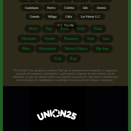
Guadalajara
Huelva
Córdoba
Jaén
Almería
Granada
Málaga
Cádiz
Las Palmas G.C.
S.C. Tenerife
Metal
Pop
Rock
Indie
Punk
Musicales
Fusión
Flamenco
Soul
Jazz
Blues
Electrónica
Música Clásica
Hip-hop
Trap
Rap
“En Union25 nos apasiona la música. Para que tu experiencia sea completa, te sugerimos
opciones de transporte, alojamiento y gastronomía. Algunos de estos enlaces son de
afiliación, lo que nos permite recibir una pequeña comisión por cada reserva realizada (sin
coste extra para ti), ayudándonos a mantener viva esta web de eventos y conciertos.”