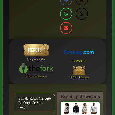
Comprar entradas
Reservar hotel
Reservar restaurante
Visitar sala/recinto
Evento patrocinado
Son de Rosas (Tributo
por:
La Oreja de Van
Gogh)