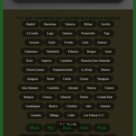
Ver más conciertos por provincia o género musical
Madrid
Barcelona
Valencia
Bilbao
Sevilla
A Coruña
Lugo
Ourense
Pontevedra
Vigo
Asturias
Gijón
Oviedo
León
Zamora
Salamanca
Valladolid
Palencia
Burgos
Soria
Ávila
Segovia
Cantabria
Donostia-San Sebastián
Vitoria-Gasteiz
Pamplona-Iruña
La Rioja
Huesca
Zaragoza
Teruel
Lleida
Girona
Tarragona
Islas Baleares
Castellón
Alicante
Murcia
Cáceres
Badajoz
Cuenca
Albacete
Toledo
Ciudad Real
Guadalajara
Huelva
Córdoba
Jaén
Almería
Granada
Málaga
Cádiz
Las Palmas G.C.
S.C. Tenerife
Metal
Pop
Rock
Indie
Punk