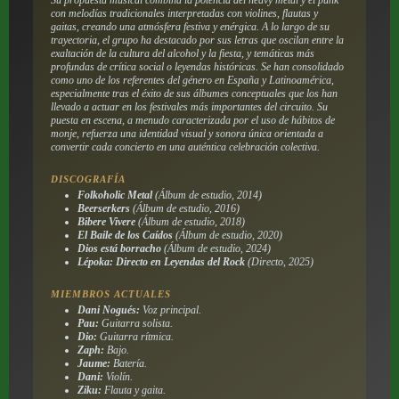
con melodías tradicionales interpretadas con violines, flautas y
gaitas, creando una atmósfera festiva y enérgica. A lo largo de su
trayectoria, el grupo ha destacado por sus letras que oscilan entre la
exaltación de la cultura del alcohol y la fiesta, y temáticas más
profundas de crítica social o leyendas históricas. Se han consolidado
como uno de los referentes del género en España y Latinoamérica,
especialmente tras el éxito de sus álbumes conceptuales que los han
llevado a actuar en los festivales más importantes del circuito. Su
puesta en escena, a menudo caracterizada por el uso de hábitos de
monje, refuerza una identidad visual y sonora única orientada a
convertir cada concierto en una auténtica celebración colectiva.
DISCOGRAFÍA
Folkoholic Metal
(Álbum de estudio, 2014)
Beerserkers
(Álbum de estudio, 2016)
Bibere Vivere
(Álbum de estudio, 2018)
El Baile de los Caídos
(Álbum de estudio, 2020)
Dios está borracho
(Álbum de estudio, 2024)
Lépoka: Directo en Leyendas del Rock
(Directo, 2025)
MIEMBROS ACTUALES
Dani Nogués:
Voz principal.
Pau:
Guitarra solista.
Dio:
Guitarra rítmica.
Zaph:
Bajo.
Jaume:
Batería.
Dani:
Violín.
Ziku:
Flauta y gaita.