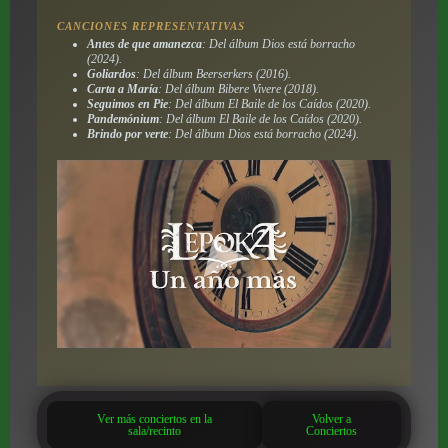
CANCIONES REPRESENTATIVAS
Antes de que amanezca
: Del álbum
Dios está borracho
(2024).
Goliardos
: Del álbum
Beerserkers
(2016).
Carta a María
: Del álbum
Bibere Vivere
(2018).
Seguimos en Pie
: Del álbum
El Baile de los Caídos
(2020).
Pandemónium
: Del álbum
El Baile de los Caídos
(2020).
Brindo por verte
: Del álbum
Dios está borracho
(2024).
Ver más conciertos en la
Volver a
sala/recinto
Conciertos