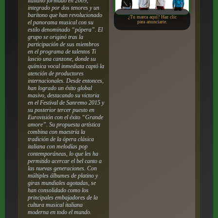
italiano formado en 2009,
integrado por dos tenores y un
barítono que han revolucionado
¿Tu marca aquí? Haz clic
el panorama musical con su
para anunciarte.
estilo denominado “pópera”. El
grupo se originó tras la
participación de sus miembros
en el programa de talentos
Ti
lascio una canzone
, donde su
química vocal inmediata captó la
atención de productores
internacionales. Desde entonces,
han logrado un éxito global
masivo, destacando su victoria
en el Festival de Sanremo 2015 y
su posterior tercer puesto en
Eurovisión con el éxito “Grande
amore”. Su propuesta artística
combina con maestría la
tradición de la ópera clásica
italiana con melodías pop
contemporáneas, lo que les ha
permitido acercar el bel canto a
las nuevas generaciones. Con
múltiples álbumes de platino y
giras mundiales agotadas, se
han consolidado como los
principales embajadores de la
cultura musical italiana
moderna en todo el mundo.