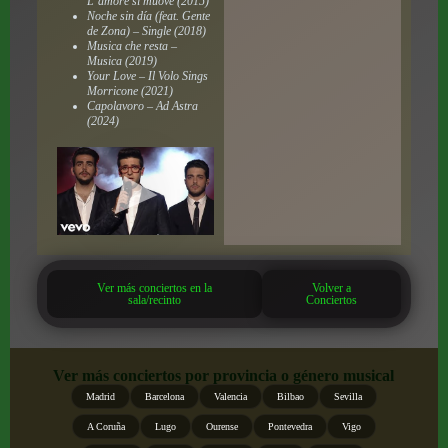
L’amore si muove (2015)
Noche sin día (feat. Gente
de Zona) – Single (2018)
Musica che resta –
Musica (2019)
Your Love – Il Volo Sings
Morricone (2021)
Capolavoro – Ad Astra
(2024)
Ver más conciertos en la
Volver a
sala/recinto
Conciertos
Ver más conciertos por provincia o género musical
Madrid
Barcelona
Valencia
Bilbao
Sevilla
A Coruña
Lugo
Ourense
Pontevedra
Vigo