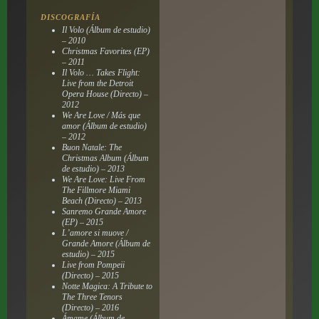
DISCOGRAFÍA
Il Volo (Álbum de estudio)
– 2010
Christmas Favorites (EP)
– 2011
Il Volo … Takes Flight:
Live from the Detroit
Opera House (Directo) –
2012
We Are Love / Más que
amor (Álbum de estudio)
– 2012
Buon Natale: The
Christmas Album (Álbum
de estudio) – 2013
We Are Love: Live From
The Fillmore Miami
Beach (Directo) – 2013
Sanremo Grande Amore
(EP) – 2015
L’amore si muove /
Grande Amore (Álbum de
estudio) – 2015
Live from Pompeii
(Directo) – 2015
Notte Magica: A Tribute to
The Three Tenors
(Directo) – 2016
Ámame (Álbum de