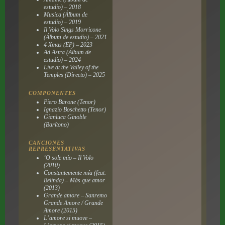
estudio) – 2018
Musica (Álbum de
estudio) – 2019
Il Volo Sings Morricone
(Álbum de estudio) – 2021
4 Xmas (EP) – 2023
Ad Astra (Álbum de
estudio) – 2024
Live at the Valley of the
Temples (Directo) – 2025
COMPONENTES
Piero Barone (Tenor)
Ignazio Boschetto (Tenor)
Gianluca Ginoble
(Barítono)
CANCIONES
REPRESENTATIVAS
‘O sole mio – Il Volo
(2010)
Constantemente mía (feat.
Belinda) – Más que amor
(2013)
Grande amore – Sanremo
Grande Amore / Grande
Amore (2015)
L’amore si muove –