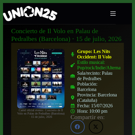
Concierto de Il Volo en Palau de
Pedralbes (Barcelona) · 15 de julio, 2026
Grupo:
Les Nits
Occident: Il Volo
Estilo musical:
Pop/rock/Indie/Alternativo
Sala/recinto:
Palau
de Pedralbes
Población:
Barcelona
Provincia:
Barcelona
(Cataluña)
Fecha:
15/07/2026
Cartel oficial evento: Concierto de Il
Hora:
10:00 pm
Volo en Palau de Pedralbes (Barcelona)
Compartir en:
· 15 de julio, 2026