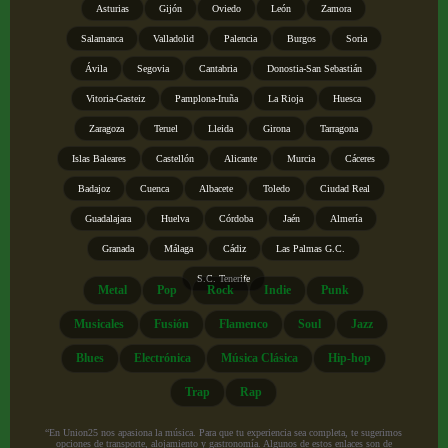
Asturias
Gijón
Oviedo
León
Zamora
Salamanca
Valladolid
Palencia
Burgos
Soria
Ávila
Segovia
Cantabria
Donostia-San Sebastián
Vitoria-Gasteiz
Pamplona-Iruña
La Rioja
Huesca
Zaragoza
Teruel
Lleida
Girona
Tarragona
Islas Baleares
Castellón
Alicante
Murcia
Cáceres
Badajoz
Cuenca
Albacete
Toledo
Ciudad Real
Guadalajara
Huelva
Córdoba
Jaén
Almería
Granada
Málaga
Cádiz
Las Palmas G.C.
S.C. Tenerife
Metal
Pop
Rock
Indie
Punk
Musicales
Fusión
Flamenco
Soul
Jazz
Blues
Electrónica
Música Clásica
Hip-hop
Trap
Rap
“En Union25 nos apasiona la música. Para que tu experiencia sea completa, te sugerimos
opciones de transporte, alojamiento y gastronomía. Algunos de estos enlaces son de