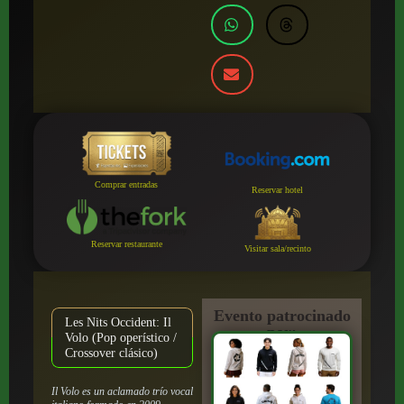
Comprar entradas
Reservar hotel
Reservar restaurante
Visitar sala/recinto
Evento patrocinado
Les Nits Occident: Il
por:
Volo (Pop operístico /
Crossover clásico)
Il Volo es un aclamado trío vocal