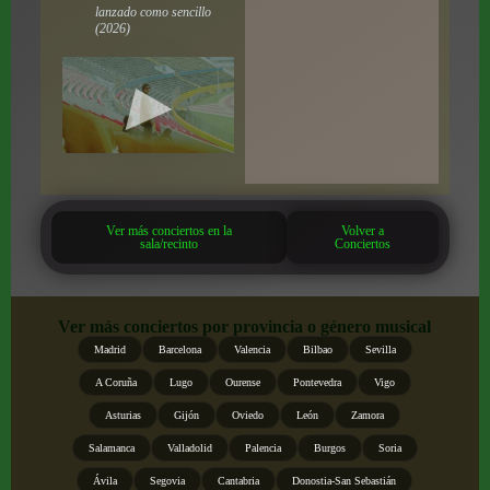
lanzado como sencillo
(2026)
Ver más conciertos en la
Volver a
sala/recinto
Conciertos
Ver más conciertos por provincia o género musical
Madrid
Barcelona
Valencia
Bilbao
Sevilla
A Coruña
Lugo
Ourense
Pontevedra
Vigo
Asturias
Gijón
Oviedo
León
Zamora
Salamanca
Valladolid
Palencia
Burgos
Soria
Ávila
Segovia
Cantabria
Donostia-San Sebastián