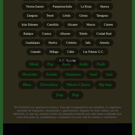
Vitoria-Gasteiz
Pamplona-Iruña
La Rioja
Huesca
Zaragoza
Teruel
Lleida
Girona
Tarragona
Islas Baleares
Castellón
Alicante
Murcia
Cáceres
Badajoz
Cuenca
Albacete
Toledo
Ciudad Real
Guadalajara
Huelva
Córdoba
Jaén
Almería
Granada
Málaga
Cádiz
Las Palmas G.C.
S.C. Tenerife
Metal
Pop
Rock
Indie
Punk
Musicales
Fusión
Flamenco
Soul
Jazz
Blues
Electrónica
Música Clásica
Hip-hop
Trap
Rap
“En Union25 nos apasiona la música. Para que tu experiencia sea completa, te sugerimos
opciones de transporte, alojamiento y gastronomía. Algunos de estos enlaces son de
afiliación, lo que nos permite recibir una pequeña comisión por cada reserva realizada (sin
coste extra para ti), ayudándonos a mantener viva esta web de eventos y conciertos.”