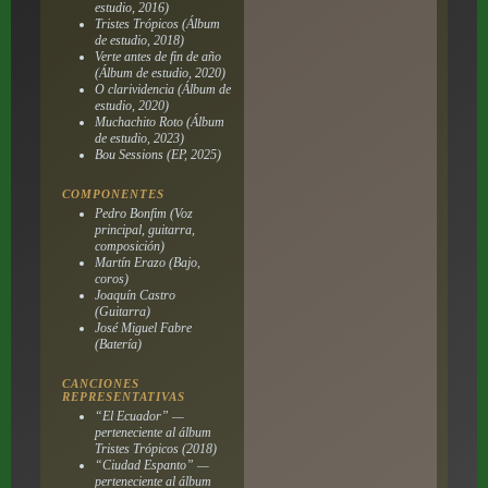
estudio, 2016)
Tristes Trópicos
(Álbum
de estudio, 2018)
Verte antes de fin de año
(Álbum de estudio, 2020)
O clarividencia
(Álbum de
estudio, 2020)
Muchachito Roto
(Álbum
de estudio, 2023)
Bou Sessions
(EP, 2025)
COMPONENTES
Pedro Bonfim (Voz
principal, guitarra,
composición)
Martín Erazo (Bajo,
coros)
Joaquín Castro
(Guitarra)
José Miguel Fabre
(Batería)
CANCIONES
REPRESENTATIVAS
“El Ecuador” —
perteneciente al álbum
Tristes Trópicos
(2018)
“Ciudad Espanto” —
perteneciente al álbum