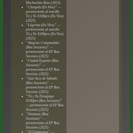
Muchachito Roto
(2023)
“Clempiés (En Vivo)” —
perteneciente al sencillo
Tú y Yo X100pre (En Vivo)
(2025)
“Lágrima (En Vivo)” —
perteneciente al sencillo
Tú y Yo X100pre (En Vivo)
(2025)
“Alegrías Computables
(Bou Sessions)” —
perteneciente al EP
Bou
Sessions
(2025)
“Ciudad Espanto (Bou
Sessions)” —
perteneciente al EP
Bou
Sessions
(2025)
“Qué Asco de Sábado
(Bou Sessions)” —
perteneciente al EP
Bou
Sessions
(2025)
“Tú y Yo Desapego
X100pre (Bou Sessions)”
— perteneciente al EP
Bou
Sessions
(2025)
“Ventanas (Bou
Sessions)” —
perteneciente al EP
Bou
Sessions
(2025)
“16 Fantasmas” —