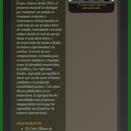
Erazo. Activos desde 2016, el
¿Tu marca aquí? Haz clic
proyecto musical se distingue
para anunciarte.
por mantener un sonido en
constante evolución y
reinventarse drásticamente en
cada una de sus producciones
de estudio, transitando con total
soltura desde el rock de garaje
hasta el pop electrónico, e
incorporando de manera fluida
la música experimental y la
cumbia. A través de sus
composiciones, la banda pone
en tensión temáticas complejas
como la identidad ecuatoriana,
la política y los referentes
locales, logrando un equilibrio
único que oscila entre el humor
cotidiano y la profunda
sensibilidad poética. Con cinco
discos publicados en su
trayectoria, la agrupación ha
consolidado una propuesta
vanguardista con la que ha
expandido sus fronteras de
manera internacional.
DISCOGRAFÍA
El Cielo
(Álbum de