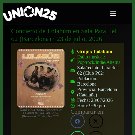
Concierto de Lolabúm en Sala Paral·lel
62 (Barcelona) · 23 de julio, 2026
Grupo:
Lolabúm
Estilo musical:
Pop/rock/Indie/Alternativo
Sala/recinto:
Paral·lel
62 (Club P62)
Población:
Barcelona
Provincia:
Barcelona
(Cataluña)
Fecha:
23/07/2026
Hora:
9:30 pm
Cartel oficial evento: Concierto de
Compartir en:
Lolabúm en Sala Paral·lel 62
(Barcelona) · 23 de julio, 2026