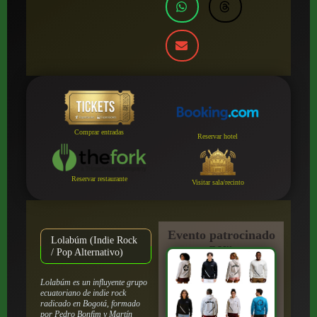
Comprar entradas
Reservar hotel
Reservar restaurante
Visitar sala/recinto
Evento patrocinado
Lolabúm (Indie Rock
por:
/ Pop Alternativo)
Lolabúm es un influyente grupo
ecuatoriano de indie rock
radicado en Bogotá, formado
por Pedro Bonfim y Martín