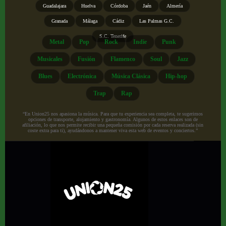
Guadalajara
Huelva
Córdoba
Jaén
Almería
Granada
Málaga
Cádiz
Las Palmas G.C.
S.C. Tenerife
Metal
Pop
Rock
Indie
Punk
Musicales
Fusión
Flamenco
Soul
Jazz
Blues
Electrónica
Música Clásica
Hip-hop
Trap
Rap
“En Union25 nos apasiona la música. Para que tu experiencia sea completa, te sugerimos
opciones de transporte, alojamiento y gastronomía. Algunos de estos enlaces son de
afiliación, lo que nos permite recibir una pequeña comisión por cada reserva realizada (sin
coste extra para ti), ayudándonos a mantener viva esta web de eventos y conciertos.”