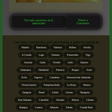
Ver más conciertos en la
Volver a
sala/recinto
Conciertos
Ver más conciertos por provincia o género musical
Madrid
Barcelona
Valencia
Bilbao
Sevilla
A Coruña
Lugo
Ourense
Pontevedra
Vigo
Asturias
Gijón
Oviedo
León
Zamora
Salamanca
Valladolid
Palencia
Burgos
Soria
Ávila
Segovia
Cantabria
Donostia-San Sebastián
Vitoria-Gasteiz
Pamplona-Iruña
La Rioja
Huesca
Zaragoza
Teruel
Lleida
Girona
Tarragona
Islas Baleares
Castellón
Alicante
Murcia
Cáceres
Badajoz
Cuenca
Albacete
Toledo
Ciudad Real