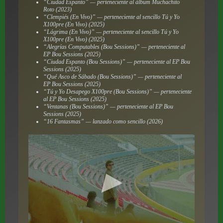
“Ciudad Espanto” — perteneciente al álbum
Muchachito
Roto
(2023)
“Clempiés (En Vivo)” — perteneciente al sencillo
Tú y Yo
X100pre (En Vivo)
(2025)
“Lágrima (En Vivo)” — perteneciente al sencillo
Tú y Yo
X100pre (En Vivo)
(2025)
“Alegrías Computables (Bou Sessions)” — perteneciente al
EP
Bou Sessions
(2025)
“Ciudad Espanto (Bou Sessions)” — perteneciente al EP
Bou
Sessions
(2025)
“Qué Asco de Sábado (Bou Sessions)” — perteneciente al
EP
Bou Sessions
(2025)
“Tú y Yo Desapego X100pre (Bou Sessions)” — perteneciente
al EP
Bou Sessions
(2025)
“Ventanas (Bou Sessions)” — perteneciente al EP
Bou
Sessions
(2025)
“16 Fantasmas” — lanzado como sencillo (2026)