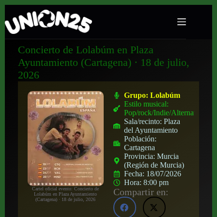
Concierto de Lolabúm en Plaza
Ayuntamiento (Cartagena) · 18 de julio,
2026
Grupo:
Lolabúm
Estilo musical:
Pop/rock/Indie/Alternativo
Sala/recinto:
Plaza
del Ayuntamiento
Población:
Cartagena
Provincia:
Murcia
(Región de Murcia)
Fecha:
18/07/2026
Hora:
8:00 pm
Cartel oficial evento: Concierto de
Compartir en:
Lolabúm en Plaza Ayuntamiento
(Cartagena) · 18 de julio, 2026