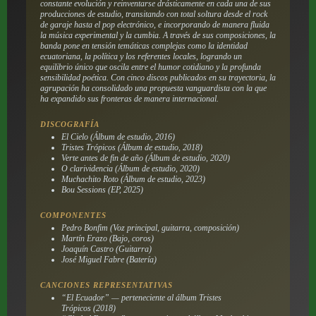
constante evolución y reinventarse drásticamente en cada una de sus
producciones de estudio, transitando con total soltura desde el rock
de garaje hasta el pop electrónico, e incorporando de manera fluida
la música experimental y la cumbia. A través de sus composiciones, la
banda pone en tensión temáticas complejas como la identidad
ecuatoriana, la política y los referentes locales, logrando un
equilibrio único que oscila entre el humor cotidiano y la profunda
sensibilidad poética. Con cinco discos publicados en su trayectoria, la
agrupación ha consolidado una propuesta vanguardista con la que
ha expandido sus fronteras de manera internacional.
DISCOGRAFÍA
El Cielo
(Álbum de estudio, 2016)
Tristes Trópicos
(Álbum de estudio, 2018)
Verte antes de fin de año
(Álbum de estudio, 2020)
O clarividencia
(Álbum de estudio, 2020)
Muchachito Roto
(Álbum de estudio, 2023)
Bou Sessions
(EP, 2025)
COMPONENTES
Pedro Bonfim (Voz principal, guitarra, composición)
Martín Erazo (Bajo, coros)
Joaquín Castro (Guitarra)
José Miguel Fabre (Batería)
CANCIONES REPRESENTATIVAS
“El Ecuador” — perteneciente al álbum
Tristes
Trópicos
(2018)