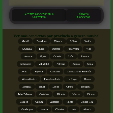
Ver más conciertos en la
Volver a
sala/recinto
Conciertos
Ver más conciertos por provincia o género musical
Madrid
Barcelona
Valencia
Bilbao
Sevilla
A Coruña
Lugo
Ourense
Pontevedra
Vigo
Asturias
Gijón
Oviedo
León
Zamora
Salamanca
Valladolid
Palencia
Burgos
Soria
Ávila
Segovia
Cantabria
Donostia-San Sebastián
Vitoria-Gasteiz
Pamplona-Iruña
La Rioja
Huesca
Zaragoza
Teruel
Lleida
Girona
Tarragona
Islas Baleares
Castellón
Alicante
Murcia
Cáceres
Badajoz
Cuenca
Albacete
Toledo
Ciudad Real
Guadalajara
Huelva
Córdoba
Jaén
Almería