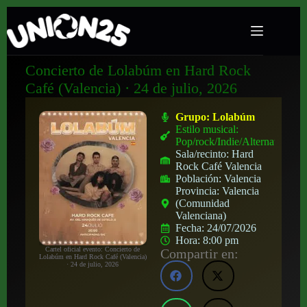
Concierto de Lolabúm en Hard Rock
Café (Valencia) · 24 de julio, 2026
Grupo:
Lolabúm
Estilo musical:
Pop/rock/Indie/Alternativo
Sala/recinto:
Hard
Rock Café Valencia
Población:
Valencia
Provincia:
Valencia
(Comunidad
Valenciana)
Fecha:
24/07/2026
Hora:
8:00 pm
Cartel oficial evento: Concierto de
Compartir en:
Lolabúm en Hard Rock Café (Valencia)
· 24 de julio, 2026