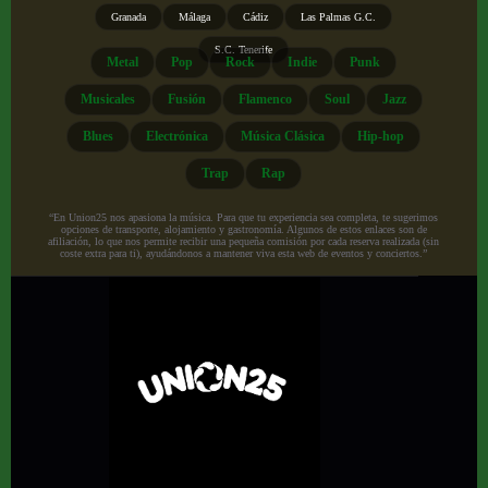
Granada
Málaga
Cádiz
Las Palmas G.C.
S.C. Tenerife
Metal
Pop
Rock
Indie
Punk
Musicales
Fusión
Flamenco
Soul
Jazz
Blues
Electrónica
Música Clásica
Hip-hop
Trap
Rap
“En Union25 nos apasiona la música. Para que tu experiencia sea completa, te sugerimos
opciones de transporte, alojamiento y gastronomía. Algunos de estos enlaces son de
afiliación, lo que nos permite recibir una pequeña comisión por cada reserva realizada (sin
coste extra para ti), ayudándonos a mantener viva esta web de eventos y conciertos.”