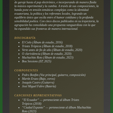
de garaje hasta el pop electrónico, e incorporando de manera fluida
la música experimental y la cumbia. A través de sus composiciones, la
banda pone en tensión temáticas complejas como la identidad
ecuatoriana, la política y los referentes locales, logrando un
equilibrio único que oscila entre el humor cotidiano y la profunda
sensibilidad poética. Con cinco discos publicados en su trayectoria, la
agrupación ha consolidado una propuesta vanguardista con la que
ha expandido sus fronteras de manera internacional.
DISCOGRAFÍA
El Cielo
(Álbum de estudio, 2016)
Tristes Trópicos
(Álbum de estudio, 2018)
Verte antes de fin de año
(Álbum de estudio, 2020)
O clarividencia
(Álbum de estudio, 2020)
Muchachito Roto
(Álbum de estudio, 2023)
Bou Sessions
(EP, 2025)
COMPONENTES
Pedro Bonfim (Voz principal, guitarra, composición)
Martín Erazo (Bajo, coros)
Joaquín Castro (Guitarra)
José Miguel Fabre (Batería)
CANCIONES REPRESENTATIVAS
“El Ecuador” — perteneciente al álbum
Tristes
Trópicos
(2018)
“Ciudad Espanto” — perteneciente al álbum
Muchachito
Roto
(2023)