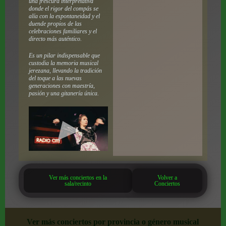
una frescura interpretativa
donde el rigor del compás se
alía con la espontaneidad y el
duende propios de las
celebraciones familiares y el
directo más auténtico.
Es un pilar indispensable que
custodia la memoria musical
jerezana, llevando la tradición
del toque a las nuevas
generaciones con maestría,
pasión y una gitanería única.
Ver más conciertos en la
Volver a
sala/recinto
Conciertos
Ver más conciertos por provincia o género musical