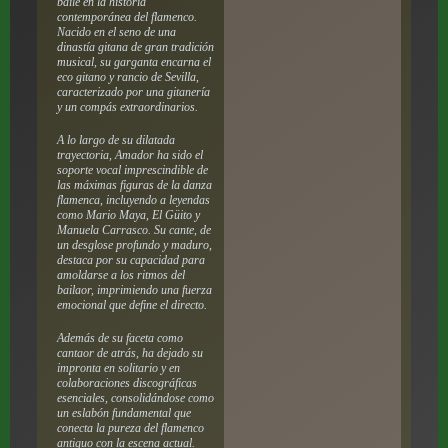
baile en la historia
contemporánea del flamenco.
Nacido en el seno de una
dinastía gitana de gran tradición
musical, su garganta encarna el
eco gitano y rancio de Sevilla,
caracterizado por una gitanería
y un compás extraordinarios.
A lo largo de su dilatada
trayectoria, Amador ha sido el
soporte vocal imprescindible de
las máximas figuras de la danza
flamenca, incluyendo a leyendas
como Mario Maya, El Güito y
Manuela Carrasco. Su cante, de
un desglose profundo y maduro,
destaca por su capacidad para
amoldarse a los ritmos del
bailaor, imprimiendo una fuerza
emocional que define el directo.
Además de su faceta como
cantaor de atrás, ha dejado su
impronta en solitario y en
colaboraciones discográficas
esenciales, consolidándose como
un eslabón fundamental que
conecta la pureza del flamenco
antiguo con la escena actual.