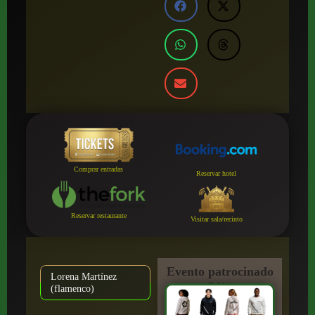
Comprar entradas
Reservar hotel
Reservar restaurante
Visitar sala/recinto
Evento patrocinado
Lorena Martínez
por:
(flamenco)