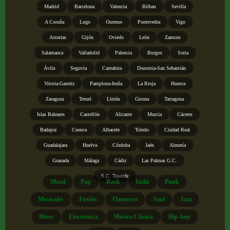
Madrid
Barcelona
Valencia
Bilbao
Sevilla
A Coruña
Lugo
Ourense
Pontevedra
Vigo
Asturias
Gijón
Oviedo
León
Zamora
Salamanca
Valladolid
Palencia
Burgos
Soria
Ávila
Segovia
Cantabria
Donostia-San Sebastián
Vitoria-Gasteiz
Pamplona-Iruña
La Rioja
Huesca
Zaragoza
Teruel
Lleida
Girona
Tarragona
Islas Baleares
Castellón
Alicante
Murcia
Cáceres
Badajoz
Cuenca
Albacete
Toledo
Ciudad Real
Guadalajara
Huelva
Córdoba
Jaén
Almería
Granada
Málaga
Cádiz
Las Palmas G.C.
S.C. Tenerife
Metal
Pop
Rock
Indie
Punk
Musicales
Fusión
Flamenco
Soul
Jazz
Blues
Electrónica
Música Clásica
Hip-hop