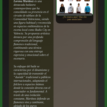
Lorena Martínez
es una
destacada bailaora
contemporánea que ha
consolidado su presencia en el
circuito de tablaos de la
¿Tu marca aquí? Haz clic
Comunidad Valenciana, siendo
para anunciarte.
una figura habitual y reconocida
en espacios emblemáticos de la
escena local como Radio City en
Valencia.
Su propuesta artística
destaca por una profunda
comprensión del lenguaje
flamenco tradicional,
combinando una técnica
rigurosa con una entrega
expresiva y emocional sobre el
escenario.
Su enfoque del baile se
caracteriza por el dinamismo y
la capacidad de transmitir el
“duende” tradicional a públicos
internacionales, adaptando el
folclore a espacios íntimos
donde la conexión directa con el
espectador es fundamental. A
través de una evolución
constante, Martínez defiende un
flamenco vivo y cambiante,
alejado de los puros