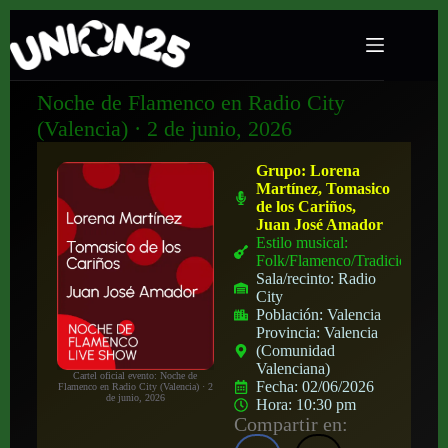
Noche de Flamenco en Radio City
(Valencia) · 2 de junio, 2026
Grupo:
Lorena
Martínez, Tomasico
de los Cariños,
Juan José Amador
Estilo musical:
Folk/Flamenco/Tradicional
Sala/recinto:
Radio
City
Población:
Valencia
Provincia:
Valencia
(Comunidad
Valenciana)
Cartel oficial evento: Noche de
Fecha:
02/06/2026
Flamenco en Radio City (Valencia) · 2
de junio, 2026
Hora:
10:30 pm
Compartir en: