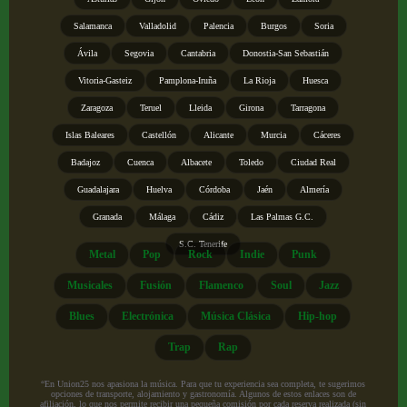
Salamanca
Valladolid
Palencia
Burgos
Soria
Ávila
Segovia
Cantabria
Donostia-San Sebastián
Vitoria-Gasteiz
Pamplona-Iruña
La Rioja
Huesca
Zaragoza
Teruel
Lleida
Girona
Tarragona
Islas Baleares
Castellón
Alicante
Murcia
Cáceres
Badajoz
Cuenca
Albacete
Toledo
Ciudad Real
Guadalajara
Huelva
Córdoba
Jaén
Almería
Granada
Málaga
Cádiz
Las Palmas G.C.
S.C. Tenerife
Metal
Pop
Rock
Indie
Punk
Musicales
Fusión
Flamenco
Soul
Jazz
Blues
Electrónica
Música Clásica
Hip-hop
Trap
Rap
“En Union25 nos apasiona la música. Para que tu experiencia sea completa, te sugerimos
opciones de transporte, alojamiento y gastronomía. Algunos de estos enlaces son de
afiliación, lo que nos permite recibir una pequeña comisión por cada reserva realizada (sin