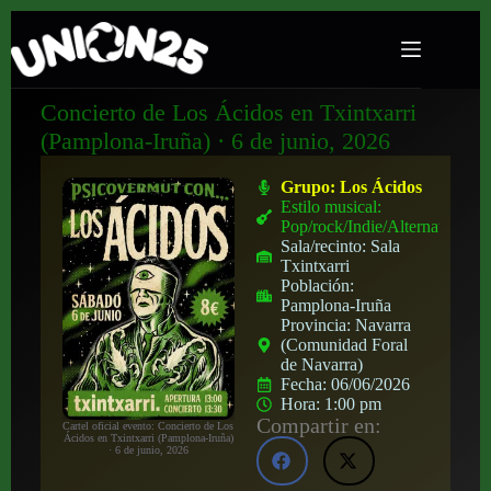
Concierto de Los Ácidos en Txintxarri
(Pamplona-Iruña) · 6 de junio, 2026
Grupo:
Los Ácidos
Estilo musical:
Pop/rock/Indie/Alternativo
Sala/recinto:
Sala
Txintxarri
Población:
Pamplona-Iruña
Provincia:
Navarra
(Comunidad Foral
de Navarra)
Fecha:
06/06/2026
Hora:
1:00 pm
Compartir en:
Cartel oficial evento: Concierto de Los
Ácidos en Txintxarri (Pamplona-Iruña)
· 6 de junio, 2026