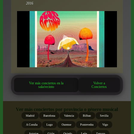
2016
Ver más conciertos en la
Volver a
sala/recinto
Conciertos
Ver más conciertos por provincia o género musical
Madrid
Barcelona
Valencia
Bilbao
Sevilla
A Coruña
Lugo
Ourense
Pontevedra
Vigo
Asturias
Gijón
Oviedo
León
Zamora