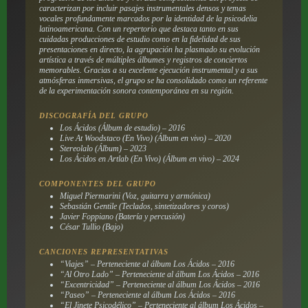
caracterizan por incluir pasajes instrumentales densos y temas
vocales profundamente marcados por la identidad de la psicodelia
latinoamericana. Con un repertorio que destaca tanto en sus
cuidadas producciones de estudio como en la fidelidad de sus
presentaciones en directo, la agrupación ha plasmado su evolución
artística a través de múltiples álbumes y registros de conciertos
memorables. Gracias a su excelente ejecución instrumental y a sus
atmósferas inmersivas, el grupo se ha consolidado como un referente
de la experimentación sonora contemporánea en su región.
DISCOGRAFÍA DEL GRUPO
Los Ácidos
(Álbum de estudio) – 2016
Live At Woodstaco (En Vivo)
(Álbum en vivo) – 2020
Stereolalo
(Álbum) – 2023
Los Ácidos en Artlab (En Vivo)
(Álbum en vivo) – 2024
COMPONENTES DEL GRUPO
Miguel Piermarini (Voz, guitarra y armónica)
Sebastián Gentile (Teclados, sintetizadores y coros)
Javier Foppiano (Batería y percusión)
César Tullio (Bajo)
CANCIONES REPRESENTATIVAS
“Viajes” – Perteneciente al álbum
Los Ácidos
– 2016
“Al Otro Lado” – Perteneciente al álbum
Los Ácidos
– 2016
“Excentricidad” – Perteneciente al álbum
Los Ácidos
– 2016
“Paseo” – Perteneciente al álbum
Los Ácidos
– 2016
“El Jinete Psicodélico” – Perteneciente al álbum
Los Ácidos
–