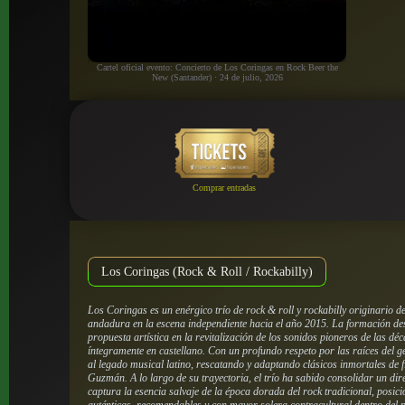
Cartel oficial evento: Concierto de Los Coringas en Rock Beer the
New (Santander) · 24 de julio, 2026
Comprar entradas
Los Coringas (Rock & Roll / Rockabilly)
Los Coringas es un enérgico trío de rock & roll y rockabilly originario
andadura en la escena independiente hacia el año 2015. La formación de
propuesta artística en la revitalización de los sonidos pioneros de las dé
íntegramente en castellano. Con un profundo respeto por las raíces del gé
al legado musical latino, rescatando y adaptando clásicos inmortales de 
Guzmán. A lo largo de su trayectoria, el trío ha sabido consolidar un di
captura la esencia salvaje de la época dorada del rock tradicional, pos
auténticas, recomendables y con mayor solera contracultural dentro de