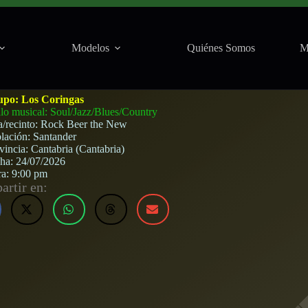
Modelos
Quiénes Somos
M
the New (Santander) · 24 de julio, 2026
upo:
Los Coringas
ilo musical: Soul/Jazz/Blues/Country
a/recinto:
Rock Beer the New
lación:
Santander
vincia:
Cantabria (Cantabria)
cha:
24/07/2026
ra:
9:00 pm
rtir en: