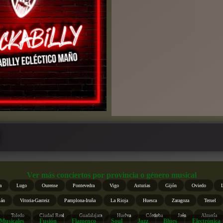
Ver más conciertos por provincia o género musical
a
Lugo
Ourense
Pontevedra
Vigo
Asturias
Gijón
Oviedo
ián
Vitoria-Gasteiz
Pamplona-Iruña
La Rioja
Huesca
Zaragoza
Teruel
Toledo
Ciudad Real
Guadalajara
Huelva
Córdoba
Jaén
Almería
Musicales
Fusión
Flamenco
Soul
Jazz
Blues
Electrónica