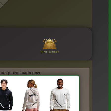
Visitar sala/recinto
nto patrocinado por: