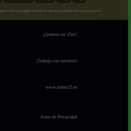
ite recibir una pequeña comisión por cada reserva realizada (sin coste extra para ti),
¿Quieres ser 25er?
¡
Trabaja con nosotros!
www.union25.es
Aviso de Privacidad