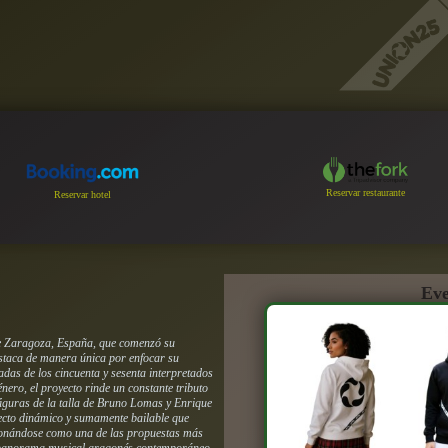
Reservar restaurante
Reservar hotel
Eve
 de Zaragoza, España, que comenzó su
staca de manera única por enfocar su
cadas de los cincuenta y sesenta interpretados
nero, el proyecto rinde un constante tributo
figuras de la talla de Bruno Lomas y Enrique
recto dinámico y sumamente bailable que
icionándose como una de las propuestas más
l panorama musical aragonés contemporáneo.