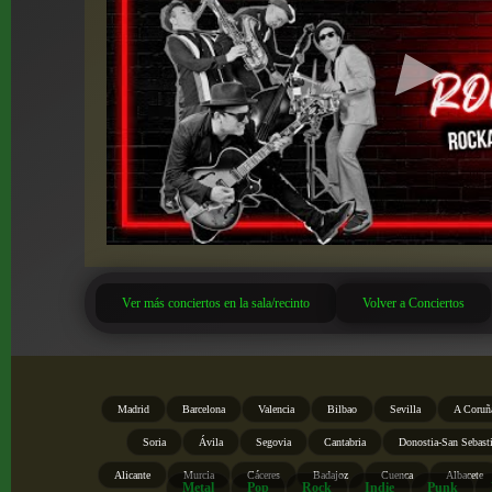
Ver más conciertos en la sala/recinto
Volver a Conciertos
Madrid
Barcelona
Valencia
Bilbao
Sevilla
A Coruñ
Soria
Ávila
Segovia
Cantabria
Donostia-San Sebast
Alicante
Murcia
Cáceres
Badajoz
Cuenca
Albacete
Metal
Pop
Rock
Indie
Punk