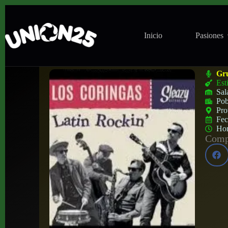
Inicio
Pasiones
Concierto de Los Coringas en Rock Beer 
Gr
Est
Sal
Pob
Pro
Fe
Ho
Compa