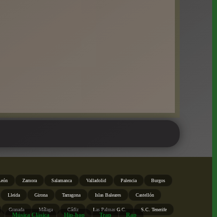
León
Zamora
Salamanca
Valladolid
Palencia
Burgos
Lleida
Girona
Tarragona
Islas Baleares
Castellón
Granada
Málaga
Cádiz
Las Palmas G.C.
S.C. Tenerife
Música Clásica
Hip-hop
Trap
Rap