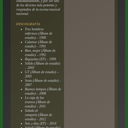
simultáneamente, y por ser uno
de los directos más potentes y
respetados de la escena musical
nacional.
DISCOGRAFÍA
Tres hombres
enfermos
(Álbum de
estudio) – 1990
Calamar
(Álbum de
estudio) – 1991
Bien, mejor
(Álbum de
estudio) – 1992
Riquisimo
(EP) – 1999
Sólido
(Álbum de estudio)
– 2003
GT
(Álbum de estudio) –
2005
Sexto
(Álbum de estudio) –
2007
Buenos tiempos
(Álbum de
estudio) – 2008
La caja de los
truenos
(Álbum de
estudio) – 2011
Saluda al
campeón
(Álbum de
estudio) – 2012
Seis y diez
(EP) – 2014
Salud!
(Álbum de estudio)