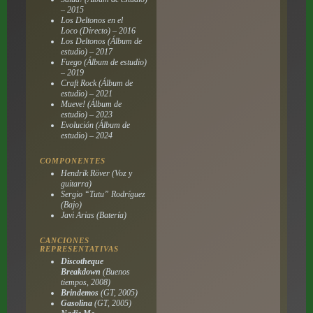
– 2015
Los Deltonos en el
Loco
(Directo) – 2016
Los Deltonos
(Álbum de
estudio) – 2017
Fuego
(Álbum de estudio)
– 2019
Craft Rock
(Álbum de
estudio) – 2021
Mueve!
(Álbum de
estudio) – 2023
Evolución
(Álbum de
estudio) – 2024
COMPONENTES
Hendrik Röver (Voz y
guitarra)
Sergio “Tutu” Rodríguez
(Bajo)
Javi Arias (Batería)
CANCIONES
REPRESENTATIVAS
Discotheque
Breakdown
(
Buenos
tiempos
, 2008)
Brindemos
(
GT
, 2005)
Gasolina
(
GT
, 2005)