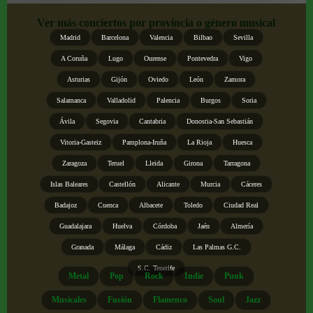
Ver más conciertos por provincia o género musical
Madrid
Barcelona
Valencia
Bilbao
Sevilla
A Coruña
Lugo
Ourense
Pontevedra
Vigo
Asturias
Gijón
Oviedo
León
Zamora
Salamanca
Valladolid
Palencia
Burgos
Soria
Ávila
Segovia
Cantabria
Donostia-San Sebastián
Vitoria-Gasteiz
Pamplona-Iruña
La Rioja
Huesca
Zaragoza
Teruel
Lleida
Girona
Tarragona
Islas Baleares
Castellón
Alicante
Murcia
Cáceres
Badajoz
Cuenca
Albacete
Toledo
Ciudad Real
Guadalajara
Huelva
Córdoba
Jaén
Almería
Granada
Málaga
Cádiz
Las Palmas G.C.
S.C. Tenerife
Metal
Pop
Rock
Indie
Punk
Musicales
Fusión
Flamenco
Soul
Jazz