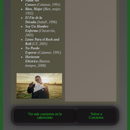
Nadie Me
Conoce
(
Calamar
, 1991)
Bien, Mejor
(
Bien, mejor
,
1992)
El Fin de la
Década
(
Salud!
, 1996)
Soy Un Hombre
Enfermo
(
Chicarrón
,
2003)
Listos Para el Rock and
Roll
(
GT
, 2005)
No Puedo
Esperar
(
Calamar
, 1991)
Horizonte
Eléctrico
(
Buenos
tiempos
, 2008)
Ver más conciertos en la
Volver a
sala/recinto
Conciertos