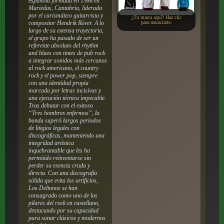
española formada en 1986 en
Muriedas, Cantabria, liderada
por el carismático guitarrista y
¿Tu marca aquí? Haz clic
compositor Hendrik Röver. A lo
para anunciarte.
largo de su extensa trayectoria,
el grupo ha pasado de ser un
referente absoluto del rhythm
and blues con tintes de pub rock
a integrar sonidos más cercanos
al rock americano, el country
rock y el power pop, siempre
con una identidad propia
marcada por letras incisivas y
una ejecución técnica impecable.
Tras debutar con el exitoso
“Tres hombres enfermos”, la
banda superó largos periodos
de litigios legales con
discográficas, manteniendo una
integridad artística
inquebrantable que les ha
permitido reinventarse sin
perder su esencia cruda y
directa. Con una discografía
sólida que evita los artificios,
Los Deltonos se han
consagrado como uno de los
pilares del rock en castellano,
destacando por su capacidad
para sonar clásicos y modernos