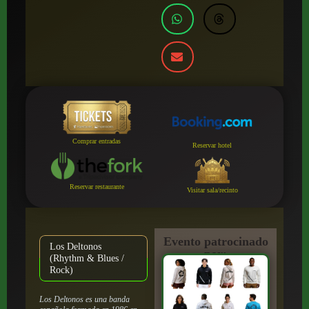
Comprar entradas
Reservar hotel
Reservar restaurante
Visitar sala/recinto
Evento patrocinado
Los Deltonos
por:
(Rhythm & Blues /
Rock)
Los Deltonos es una banda