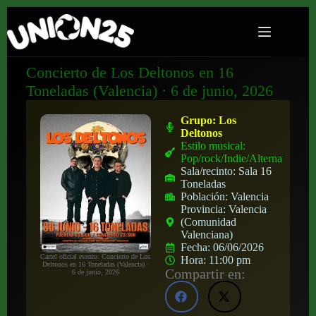
Concierto de Los Deltonos en 16
Toneladas (Valencia) · 6 de junio, 2026
Grupo:
Los
Deltonos
Estilo musical:
Pop/rock/Indie/Alternativo
Sala/recinto:
Sala 16
Toneladas
Población:
Valencia
Provincia:
Valencia
(Comunidad
Valenciana)
Fecha:
06/06/2026
Cartel oficial evento: Concierto de Los
Hora:
11:00 pm
Deltonos en 16 Toneladas (Valencia) ·
Compartir en:
6 de junio, 2026