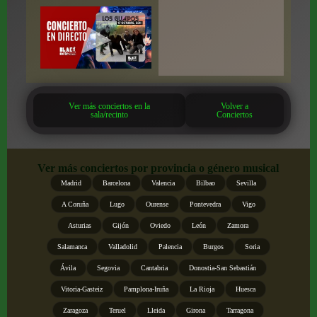
Ver más conciertos en la
Volver a
sala/recinto
Conciertos
Ver más conciertos por provincia o género musical
Madrid
Barcelona
Valencia
Bilbao
Sevilla
A Coruña
Lugo
Ourense
Pontevedra
Vigo
Asturias
Gijón
Oviedo
León
Zamora
Salamanca
Valladolid
Palencia
Burgos
Soria
Ávila
Segovia
Cantabria
Donostia-San Sebastián
Vitoria-Gasteiz
Pamplona-Iruña
La Rioja
Huesca
Zaragoza
Teruel
Lleida
Girona
Tarragona