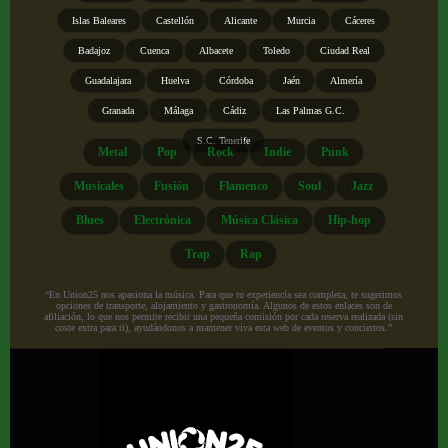
Islas Baleares
Castellón
Alicante
Murcia
Cáceres
Badajoz
Cuenca
Albacete
Toledo
Ciudad Real
Guadalajara
Huelva
Córdoba
Jaén
Almería
Granada
Málaga
Cádiz
Las Palmas G.C.
S.C. Tenerife
Metal
Pop
Rock
Indie
Punk
Musicales
Fusión
Flamenco
Soul
Jazz
Blues
Electrónica
Música Clásica
Hip-hop
Trap
Rap
“En Union25 nos apasiona la música. Para que tu experiencia sea completa, te sugerimos
opciones de transporte, alojamiento y gastronomía. Algunos de estos enlaces son de
afiliación, lo que nos permite recibir una pequeña comisión por cada reserva realizada (sin
coste extra para ti), ayudándonos a mantener viva esta web de eventos y conciertos.”