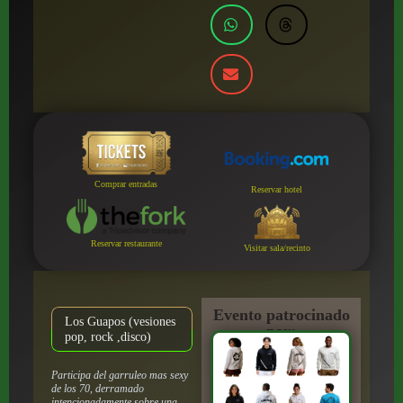
Comprar entradas
Reservar hotel
Reservar restaurante
Visitar sala/recinto
Evento patrocinado
Los Guapos (vesiones
por:
pop, rock ,disco)
Participa del garruleo mas sexy
de los 70, derramado
intencionadamente sobre una