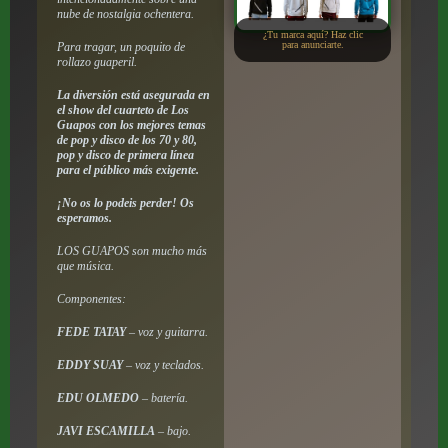
nube de nostalgia ochentera.
¿Tu marca aquí? Haz clic
para anunciarte.
Para tragar, un poquito de
rollazo guaperil.
La diversión está asegurada en
el show del cuarteto de Los
Guapos con los mejores temas
de pop y disco de los 70 y 80,
pop y disco de primera línea
para el público más exigente.
¡No os lo podeis perder! Os
esperamos.
LOS GUAPOS son mucho más
que música.
Componentes:
FEDE TATAY
– voz y guitarra.
EDDY SUAY
– voz y teclados.
EDU OLMEDO
– batería.
JAVI ESCAMILLA
– bajo.