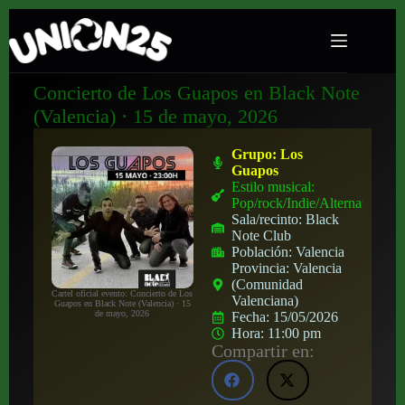
Concierto de Los Guapos en Black Note
(Valencia) · 15 de mayo, 2026
Grupo:
Los
Guapos
Estilo musical:
Pop/rock/Indie/Alternativo
Sala/recinto:
Black
Note Club
Población:
Valencia
Provincia:
Valencia
(Comunidad
Cartel oficial evento: Concierto de Los
Valenciana)
Guapos en Black Note (Valencia) · 15
de mayo, 2026
Fecha:
15/05/2026
Hora:
11:00 pm
Compartir en: