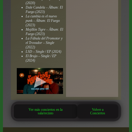
(2020)
Dale Candela – Álbum: El
Fuego (2023)
La cumbia es el nuevo
punk – Álbum: El Fuego
(2023)
Mejillón Tigre – Álbum: El
Fuego (2023)
La Fábula del Promotor y
el Trovador – Single
(2022)
LSD – Single / EP (2024)
El Brujo – Single / EP
(2024)
Ver más conciertos en la
Volver a
sala/recinto
Conciertos