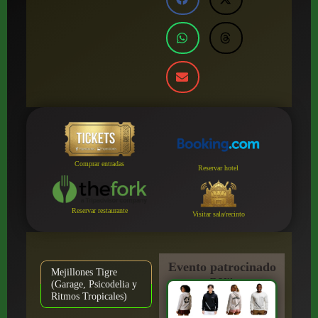
Comprar entradas
Reservar hotel
Reservar restaurante
Visitar sala/recinto
Evento patrocinado
Mejillones Tigre
por:
(Garage, Psicodelia y
Ritmos Tropicales)