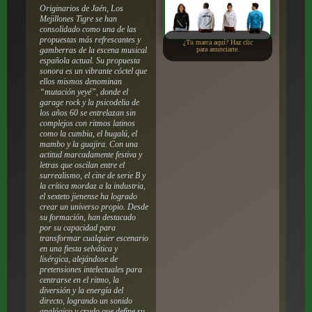
Originarios de Jaén, Los
Mejillones Tigre se han
consolidado como una de las
propuestas más refrescantes y
¿Tu marca aquí? Haz clic
gamberras de la escena musical
para anunciarte.
española actual. Su propuesta
sonora es un vibrante cóctel que
ellos mismos denominan
“mutación yeyé”, donde el
garage rock y la psicodelia de
los años 60 se entrelazan sin
complejos con ritmos latinos
como la cumbia, el bugalú, el
mambo y la guajira. Con una
actitud marcadamente festiva y
letras que oscilan entre el
surrealismo, el cine de serie B y
la crítica mordaz a la industria,
el sexteto jienense ha logrado
crear un universo propio. Desde
su formación, han destacado
por su capacidad para
transformar cualquier escenario
en una fiesta selvática y
lisérgica, alejándose de
pretensiones intelectuales para
centrarse en el ritmo, la
diversión y la energía del
directo, logrando un sonido
analógico y crudo que define su