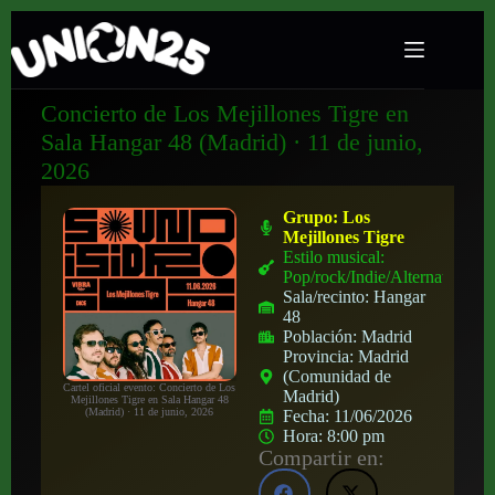
Concierto de Los Mejillones Tigre en
Sala Hangar 48 (Madrid) · 11 de junio,
2026
Grupo:
Los
Mejillones Tigre
Estilo musical:
Pop/rock/Indie/Alternativo
Sala/recinto:
Hangar
48
Población:
Madrid
Provincia:
Madrid
(Comunidad de
Cartel oficial evento: Concierto de Los
Madrid)
Mejillones Tigre en Sala Hangar 48
(Madrid) · 11 de junio, 2026
Fecha:
11/06/2026
Hora:
8:00 pm
Compartir en: