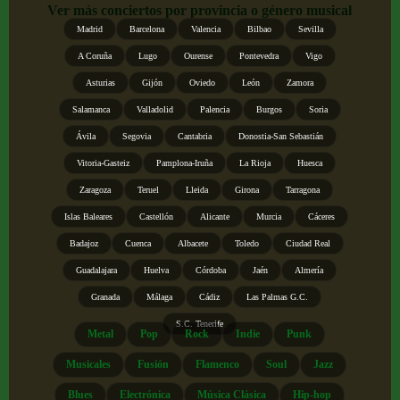
Ver más conciertos por provincia o género musical
Madrid
Barcelona
Valencia
Bilbao
Sevilla
A Coruña
Lugo
Ourense
Pontevedra
Vigo
Asturias
Gijón
Oviedo
León
Zamora
Salamanca
Valladolid
Palencia
Burgos
Soria
Ávila
Segovia
Cantabria
Donostia-San Sebastián
Vitoria-Gasteiz
Pamplona-Iruña
La Rioja
Huesca
Zaragoza
Teruel
Lleida
Girona
Tarragona
Islas Baleares
Castellón
Alicante
Murcia
Cáceres
Badajoz
Cuenca
Albacete
Toledo
Ciudad Real
Guadalajara
Huelva
Córdoba
Jaén
Almería
Granada
Málaga
Cádiz
Las Palmas G.C.
S.C. Tenerife
Metal
Pop
Rock
Indie
Punk
Musicales
Fusión
Flamenco
Soul
Jazz
Blues
Electrónica
Música Clásica
Hip-hop