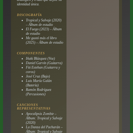
identidad única.
DISCOGRAFÍA
Tropical y Salvaje (2020)
– Álbum de estudio
El Fuego (2023) – Álbum
de estudio
Me gustó más el libro
(2025) – Álbum de estudio
COMPONENTES
Iñaki Blázquez (Voz)
Daniel Garvín (Guitarra)
Fiti Esteban (Guitarra y
coros)
José Cruz (Bajo)
Luis María Galán
(Batería)
Ramón Rodríguez
(Percusiones)
CANCIONES
REPRESENTATIVAS
Apocalipsis Zombie –
Álbum: Tropical y Salvaje
(2020)
La Danza del Pacharán –
Álbum: Tropical y Salvaje