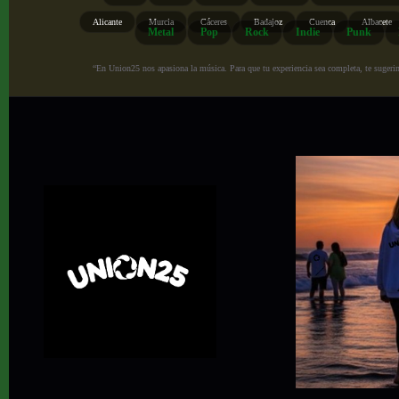
Alicante
Murcia
Cáceres
Badajoz
Cuenca
Albacete
Metal
Pop
Rock
Indie
Punk
“En Union25 nos apasiona la música. Para que tu experiencia sea completa, te sugerimo