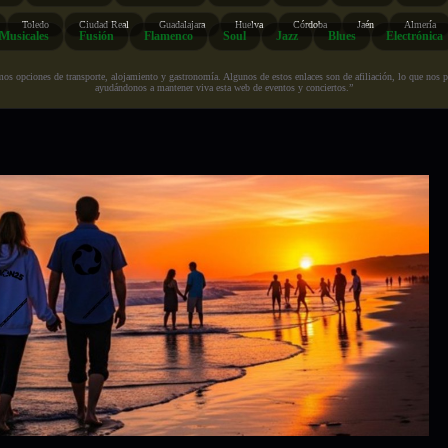
Toledo
Ciudad Real
Guadalajara
Huelva
Córdoba
Jaén
Almería
Musicales
Fusión
Flamenco
Soul
Jazz
Blues
Electrónica
s opciones de transporte, alojamiento y gastronomía. Algunos de estos enlaces son de afiliación, lo que nos perm
ayudándonos a mantener viva esta web de eventos y conciertos.”