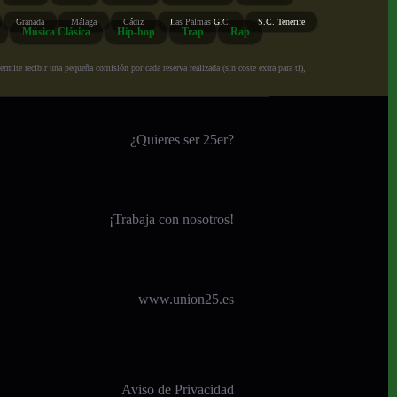
Granada
Málaga
Cádiz
Las Palmas G.C.
S.C. Tenerife
Música Clásica
Hip-hop
Trap
Rap
ite recibir una pequeña comisión por cada reserva realizada (sin coste extra para ti),
¿Quieres ser 25er?
¡
Trabaja con nosotros!
www.union25.es
Aviso de Privacidad