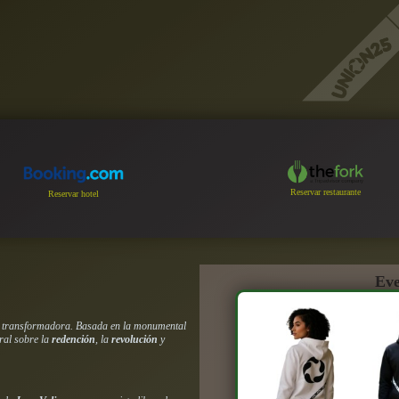
Reservar restaurante
Reservar hotel
Eve
l transformadora. Basada en la monumental
ral sobre la
redención
, la
revolución
y