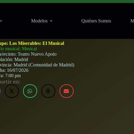
Modelos
Quiénes Somos
M
 Apolo (Madrid) · 16 de julio, 2026
upo:
Los Miserables: El Musical
ilo musical: Musical
a/recinto:
Teatro Nuevo Apolo
lación:
Madrid
vincia:
Madrid (Comunidad de Madrid)
cha:
16/07/2026
ra:
7:00 pm
rtir en: