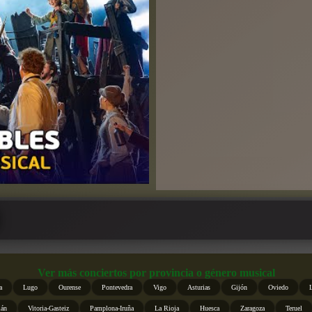
Ver más conciertos por provincia o género musical
a
Lugo
Ourense
Pontevedra
Vigo
Asturias
Gijón
Oviedo
ián
Vitoria-Gasteiz
Pamplona-Iruña
La Rioja
Huesca
Zaragoza
Teruel