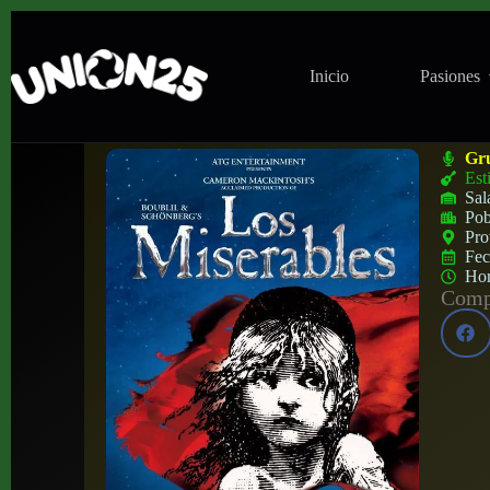
Inicio
Pasiones
Musical ‘Los Miserables’ en Teatro Nuevo
Gr
Est
Sal
Pob
Pro
Fe
Ho
Compa