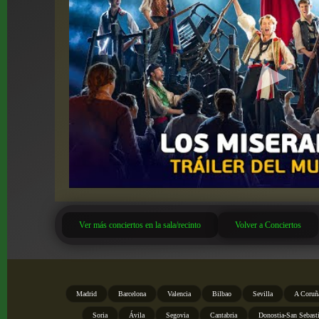
Ver más conciertos en la sala/recinto
Volver a Conciertos
Madrid
Barcelona
Valencia
Bilbao
Sevilla
A Coruñ
Soria
Ávila
Segovia
Cantabria
Donostia-San Sebast