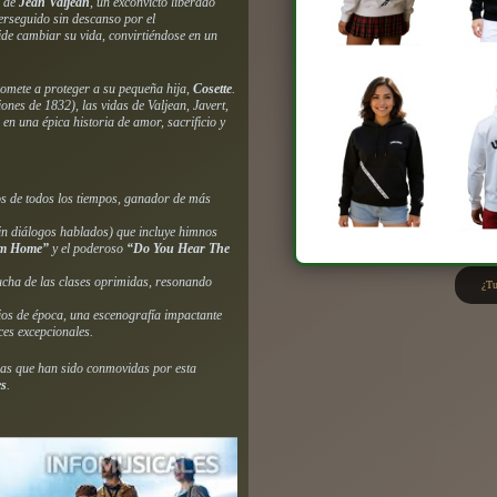
a de
Jean Valjean
, un exconvicto liberado
erseguido sin descanso por el
ide cambiar su vida, convirtiéndose en un
romete a proteger a su pequeña hija,
Cosette
.
iones de 1832), las vidas de Valjean, Javert,
 en una épica historia de amor, sacrificio y
s de todos los tiempos, ganador de más
in diálogos hablados) que incluye himnos
im Home”
y el poderoso
“Do You Hear The
ucha de las clases oprimidas, resonando
¿Tu
ios de época, una escenografía impactante
ces excepcionales.
as que han sido conmovidas por esta
es
.