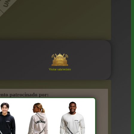
Visitar sala/recinto
nto patrocinado por: