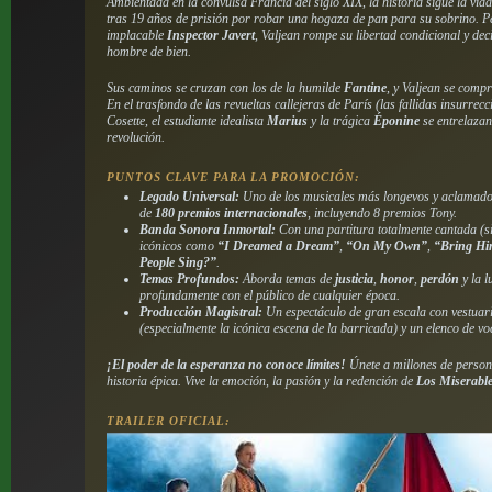
Ambientada en la convulsa Francia del siglo XIX, la historia sigue la vid
tras 19 años de prisión por robar una hogaza de pan para su sobrino. P
implacable
Inspector Javert
, Valjean rompe su libertad condicional y dec
hombre de bien.
Sus caminos se cruzan con los de la humilde
Fantine
, y Valjean se comp
En el trasfondo de las revueltas callejeras de París (las fallidas insurrecc
Cosette, el estudiante idealista
Marius
y la trágica
Éponine
se entrelazan
revolución.
PUNTOS CLAVE PARA LA PROMOCIÓN:
Legado Universal:
Uno de los musicales más longevos y aclamado
de
180 premios internacionales
, incluyendo 8 premios Tony.
Banda Sonora Inmortal:
Con una partitura totalmente cantada (s
icónicos como
“I Dreamed a Dream”
,
“On My Own”
,
“Bring H
People Sing?”
.
Temas Profundos:
Aborda temas de
justicia
,
honor
,
perdón
y la l
profundamente con el público de cualquier época.
Producción Magistral:
Un espectáculo de gran escala con vestuar
(especialmente la icónica escena de la barricada) y un elenco de vo
¡El poder de la esperanza no conoce límites!
Únete a millones de person
historia épica. Vive la emoción, la pasión y la redención de
Los Miserabl
TRAILER OFICIAL: