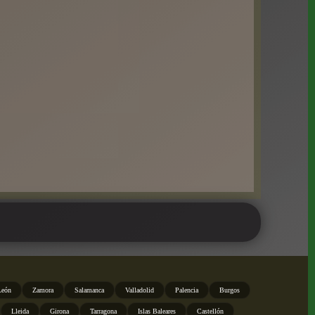
León
Zamora
Salamanca
Valladolid
Palencia
Burgos
Lleida
Girona
Tarragona
Islas Baleares
Castellón