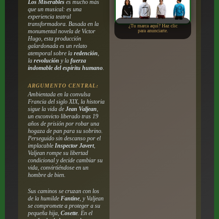
Los Miserables
es mucho más
que un musical: es una
experiencia teatral
transformadora. Basada en la
¿Tu marca aquí? Haz clic
monumental novela de Victor
para anunciarte.
Hugo, esta producción
galardonada es un relato
atemporal sobre la
redención
,
la
revolución
y la
fuerza
indomable del espíritu humano
.
ARGUMENTO CENTRAL:
Ambientada en la convulsa
Francia del siglo XIX, la historia
sigue la vida de
Jean Valjean
,
un exconvicto liberado tras 19
años de prisión por robar una
hogaza de pan para su sobrino.
Perseguido sin descanso por el
implacable
Inspector Javert
,
Valjean rompe su libertad
condicional y decide cambiar su
vida, convirtiéndose en un
hombre de bien.
Sus caminos se cruzan con los
de la humilde
Fantine
, y Valjean
se compromete a proteger a su
pequeña hija,
Cosette
. En el