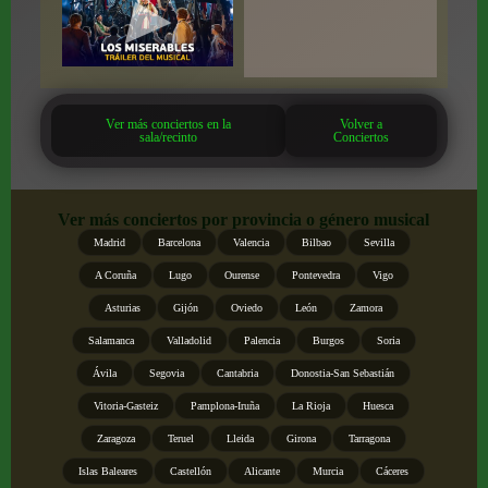
Ver más conciertos en la
Volver a
sala/recinto
Conciertos
Ver más conciertos por provincia o género musical
Madrid
Barcelona
Valencia
Bilbao
Sevilla
A Coruña
Lugo
Ourense
Pontevedra
Vigo
Asturias
Gijón
Oviedo
León
Zamora
Salamanca
Valladolid
Palencia
Burgos
Soria
Ávila
Segovia
Cantabria
Donostia-San Sebastián
Vitoria-Gasteiz
Pamplona-Iruña
La Rioja
Huesca
Zaragoza
Teruel
Lleida
Girona
Tarragona
Islas Baleares
Castellón
Alicante
Murcia
Cáceres