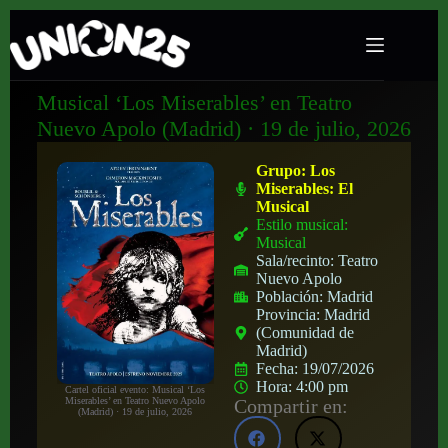
Musical ‘Los Miserables’ en Teatro
Nuevo Apolo (Madrid) · 19 de julio, 2026
Grupo:
Los
Miserables: El
Musical
Estilo musical:
Musical
Sala/recinto:
Teatro
Nuevo Apolo
Población:
Madrid
Provincia:
Madrid
(Comunidad de
Madrid)
Fecha:
19/07/2026
Hora:
4:00 pm
Cartel oficial evento: Musical ‘Los
Compartir en:
Miserables’ en Teatro Nuevo Apolo
(Madrid) · 19 de julio, 2026