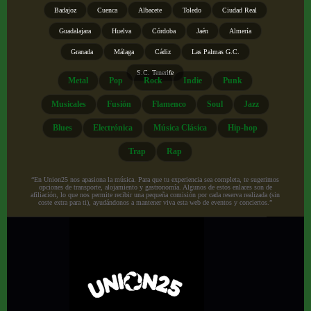
Badajoz
Cuenca
Albacete
Toledo
Ciudad Real
Guadalajara
Huelva
Córdoba
Jaén
Almería
Granada
Málaga
Cádiz
Las Palmas G.C.
S.C. Tenerife
Metal
Pop
Rock
Indie
Punk
Musicales
Fusión
Flamenco
Soul
Jazz
Blues
Electrónica
Música Clásica
Hip-hop
Trap
Rap
“En Union25 nos apasiona la música. Para que tu experiencia sea completa, te sugerimos
opciones de transporte, alojamiento y gastronomía. Algunos de estos enlaces son de
afiliación, lo que nos permite recibir una pequeña comisión por cada reserva realizada (sin
coste extra para ti), ayudándonos a mantener viva esta web de eventos y conciertos.”