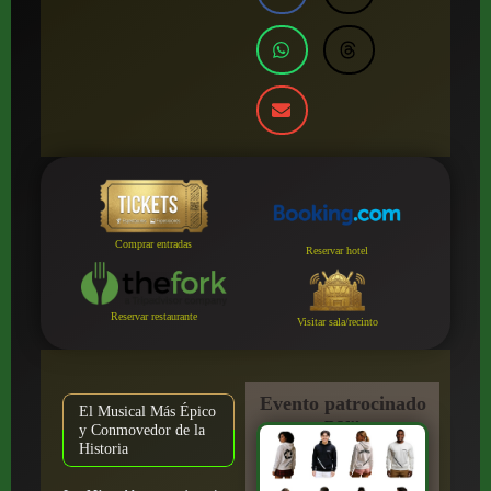
Comprar entradas
Reservar hotel
Reservar restaurante
Visitar sala/recinto
Evento patrocinado
El Musical Más Épico
por:
y Conmovedor de la
Historia