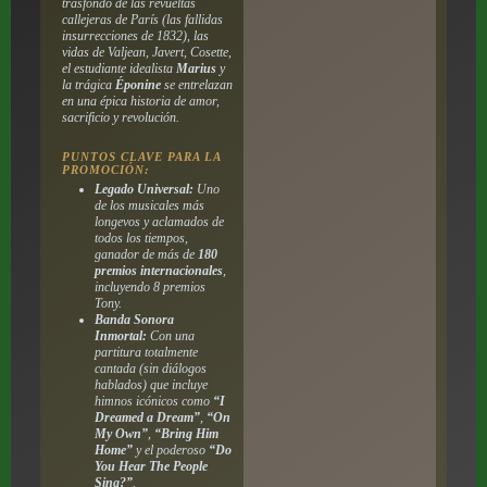
trasfondo de las revueltas
callejeras de París (las fallidas
insurrecciones de 1832), las
vidas de Valjean, Javert, Cosette,
el estudiante idealista
Marius
y
la trágica
Éponine
se entrelazan
en una épica historia de amor,
sacrificio y revolución.
PUNTOS CLAVE PARA LA
PROMOCIÓN:
Legado Universal:
Uno
de los musicales más
longevos y aclamados de
todos los tiempos,
ganador de más de
180
premios internacionales
,
incluyendo 8 premios
Tony.
Banda Sonora
Inmortal:
Con una
partitura totalmente
cantada (sin diálogos
hablados) que incluye
himnos icónicos como
“I
Dreamed a Dream”
,
“On
My Own”
,
“Bring Him
Home”
y el poderoso
“Do
You Hear The People
Sing?”
.