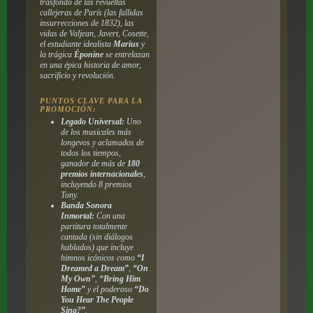
trasfondo de las revueltas
callejeras de París (las fallidas
insurrecciones de 1832), las
vidas de Valjean, Javert, Cosette,
el estudiante idealista
Marius
y
la trágica
Éponine
se entrelazan
en una épica historia de amor,
sacrificio y revolución.
PUNTOS CLAVE PARA LA
PROMOCIÓN:
Legado Universal:
Uno
de los musicales más
longevos y aclamados de
todos los tiempos,
ganador de más de
180
premios internacionales
,
incluyendo 8 premios
Tony.
Banda Sonora
Inmortal:
Con una
partitura totalmente
cantada (sin diálogos
hablados) que incluye
himnos icónicos como
“I
Dreamed a Dream”
,
“On
My Own”
,
“Bring Him
Home”
y el poderoso
“Do
You Hear The People
Sing?”
.