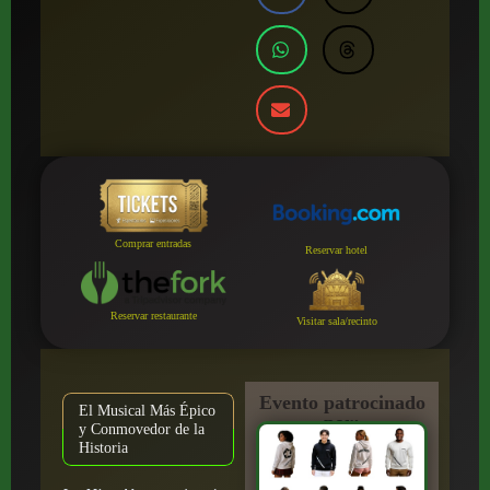
Comprar entradas
Reservar hotel
Reservar restaurante
Visitar sala/recinto
Evento patrocinado
El Musical Más Épico
por:
y Conmovedor de la
Historia