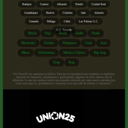
Badajoz
Cuenca
Albacete
Toledo
Ciudad Real
Guadalajara
Huelva
Córdoba
Jaén
Almería
Granada
Málaga
Cádiz
Las Palmas G.C.
S.C. Tenerife
Metal
Pop
Rock
Indie
Punk
Musicales
Fusión
Flamenco
Soul
Jazz
Blues
Electrónica
Música Clásica
Hip-hop
Trap
Rap
“En Union25 nos apasiona la música. Para que tu experiencia sea completa, te sugerimos
opciones de transporte, alojamiento y gastronomía. Algunos de estos enlaces son de
afiliación, lo que nos permite recibir una pequeña comisión por cada reserva realizada (sin
coste extra para ti), ayudándonos a mantener viva esta web de eventos y conciertos.”