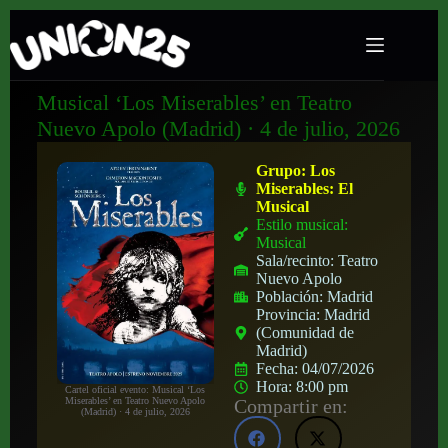
Musical ‘Los Miserables’ en Teatro
Nuevo Apolo (Madrid) · 4 de julio, 2026
Grupo:
Los
Miserables: El
Musical
Estilo musical:
Musical
Sala/recinto:
Teatro
Nuevo Apolo
Población:
Madrid
Provincia:
Madrid
(Comunidad de
Madrid)
Fecha:
04/07/2026
Hora:
8:00 pm
Cartel oficial evento: Musical ‘Los
Compartir en:
Miserables’ en Teatro Nuevo Apolo
(Madrid) · 4 de julio, 2026