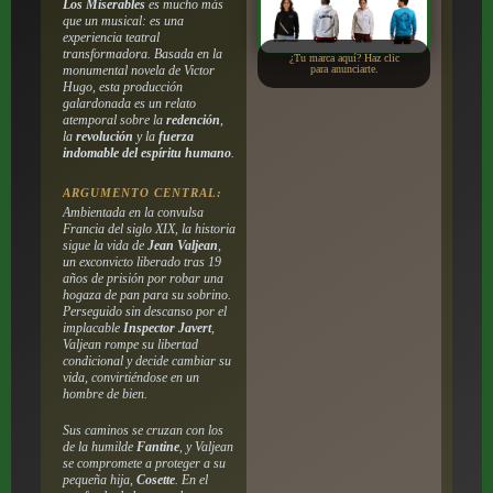
Los Miserables
es mucho más
que un musical: es una
experiencia teatral
transformadora. Basada en la
¿Tu marca aquí? Haz clic
monumental novela de Victor
para anunciarte.
Hugo, esta producción
galardonada es un relato
atemporal sobre la
redención
,
la
revolución
y la
fuerza
indomable del espíritu humano
.
ARGUMENTO CENTRAL:
Ambientada en la convulsa
Francia del siglo XIX, la historia
sigue la vida de
Jean Valjean
,
un exconvicto liberado tras 19
años de prisión por robar una
hogaza de pan para su sobrino.
Perseguido sin descanso por el
implacable
Inspector Javert
,
Valjean rompe su libertad
condicional y decide cambiar su
vida, convirtiéndose en un
hombre de bien.
Sus caminos se cruzan con los
de la humilde
Fantine
, y Valjean
se compromete a proteger a su
pequeña hija,
Cosette
. En el