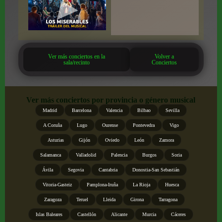
Ver más conciertos en la
Volver a
sala/recinto
Conciertos
Ver más conciertos por provincia o género musical
Madrid
Barcelona
Valencia
Bilbao
Sevilla
A Coruña
Lugo
Ourense
Pontevedra
Vigo
Asturias
Gijón
Oviedo
León
Zamora
Salamanca
Valladolid
Palencia
Burgos
Soria
Ávila
Segovia
Cantabria
Donostia-San Sebastián
Vitoria-Gasteiz
Pamplona-Iruña
La Rioja
Huesca
Zaragoza
Teruel
Lleida
Girona
Tarragona
Islas Baleares
Castellón
Alicante
Murcia
Cáceres