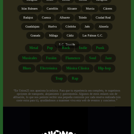
Islas Baleares
Castellón
Alicante
Murcia
Cáceres
Badajoz
Cuenca
Albacete
Toledo
Ciudad Real
Guadalajara
Huelva
Córdoba
Jaén
Almería
Granada
Málaga
Cádiz
Las Palmas G.C.
S.C. Tenerife
Metal
Pop
Rock
Indie
Punk
Musicales
Fusión
Flamenco
Soul
Jazz
Blues
Electrónica
Música Clásica
Hip-hop
Trap
Rap
“En Union25 nos apasiona la música. Para que tu experiencia sea completa, te sugerimos
opciones de transporte, alojamiento y gastronomía. Algunos de estos enlaces son de
afiliación, lo que nos permite recibir una pequeña comisión por cada reserva realizada (sin
coste extra para ti), ayudándonos a mantener viva esta web de eventos y conciertos.”