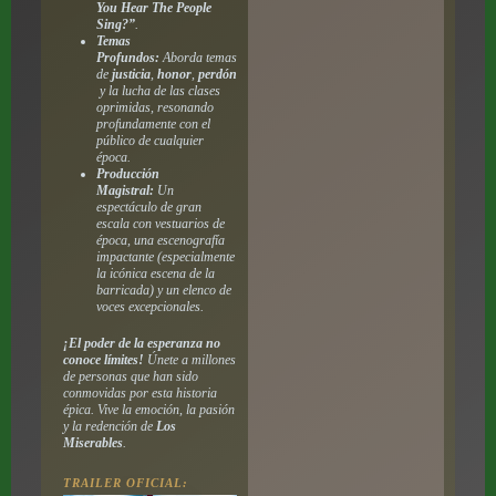
You Hear The People
Sing?”
.
Temas
Profundos:
Aborda temas
de
justicia
,
honor
,
perdón
y la lucha de las clases
oprimidas, resonando
profundamente con el
público de cualquier
época.
Producción
Magistral:
Un
espectáculo de gran
escala con vestuarios de
época, una escenografía
impactante (especialmente
la icónica escena de la
barricada) y un elenco de
voces excepcionales.
¡El poder de la esperanza no
conoce límites!
Únete a millones
de personas que han sido
conmovidas por esta historia
épica. Vive la emoción, la pasión
y la redención de
Los
Miserables
.
TRAILER OFICIAL: