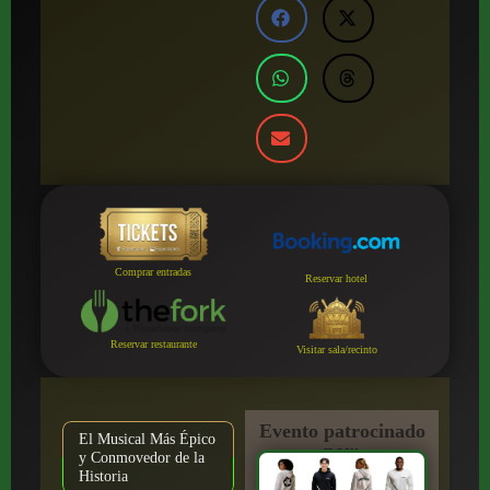
Comprar entradas
Reservar hotel
Reservar restaurante
Visitar sala/recinto
Evento patrocinado
El Musical Más Épico
por:
y Conmovedor de la
Historia