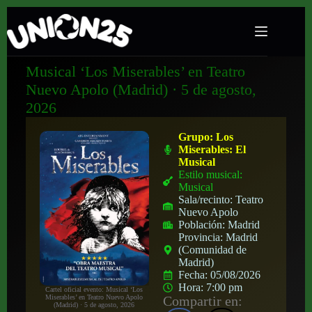
Musical ‘Los Miserables’ en Teatro
Nuevo Apolo (Madrid) · 5 de agosto,
2026
Grupo:
Los
Miserables: El
Musical
Estilo musical:
Musical
Sala/recinto:
Teatro
Nuevo Apolo
Población:
Madrid
Provincia:
Madrid
(Comunidad de
Madrid)
Fecha:
05/08/2026
Hora:
7:00 pm
Cartel oficial evento: Musical ‘Los
Compartir en:
Miserables’ en Teatro Nuevo Apolo
(Madrid) · 5 de agosto, 2026