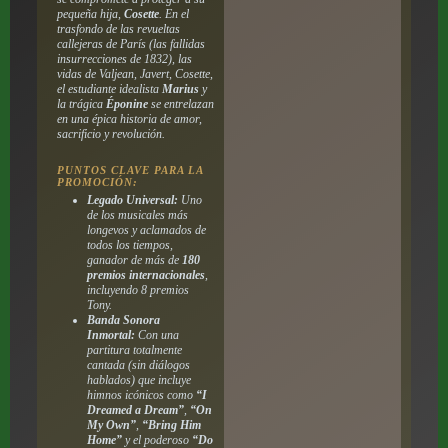
pequeña hija,
Cosette
. En el
trasfondo de las revueltas
callejeras de París (las fallidas
insurrecciones de 1832), las
vidas de Valjean, Javert, Cosette,
el estudiante idealista
Marius
y
la trágica
Éponine
se entrelazan
en una épica historia de amor,
sacrificio y revolución.
PUNTOS CLAVE PARA LA
PROMOCIÓN:
Legado Universal:
Uno
de los musicales más
longevos y aclamados de
todos los tiempos,
ganador de más de
180
premios internacionales
,
incluyendo 8 premios
Tony.
Banda Sonora
Inmortal:
Con una
partitura totalmente
cantada (sin diálogos
hablados) que incluye
himnos icónicos como
“I
Dreamed a Dream”
,
“On
My Own”
,
“Bring Him
Home”
y el poderoso
“Do