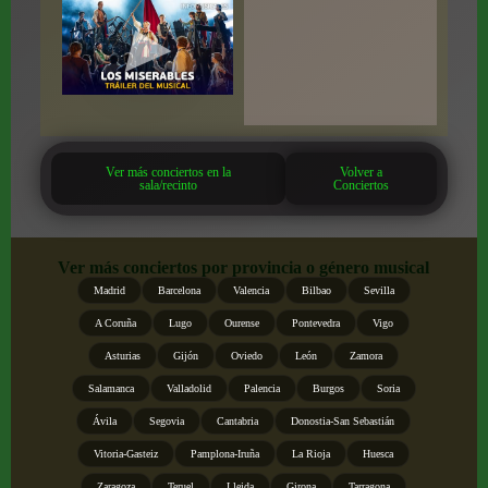
Ver más conciertos en la
Volver a
sala/recinto
Conciertos
Ver más conciertos por provincia o género musical
Madrid
Barcelona
Valencia
Bilbao
Sevilla
A Coruña
Lugo
Ourense
Pontevedra
Vigo
Asturias
Gijón
Oviedo
León
Zamora
Salamanca
Valladolid
Palencia
Burgos
Soria
Ávila
Segovia
Cantabria
Donostia-San Sebastián
Vitoria-Gasteiz
Pamplona-Iruña
La Rioja
Huesca
Zaragoza
Teruel
Lleida
Girona
Tarragona