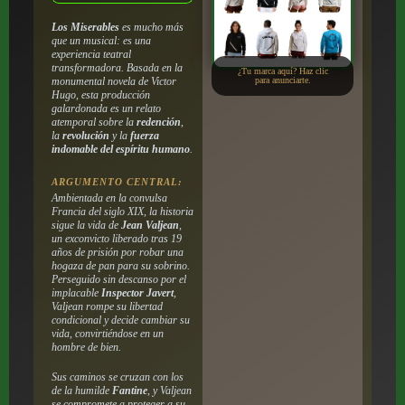
Los Miserables
es mucho más
que un musical: es una
experiencia teatral
transformadora. Basada en la
¿Tu marca aquí? Haz clic
monumental novela de Victor
para anunciarte.
Hugo, esta producción
galardonada es un relato
atemporal sobre la
redención
,
la
revolución
y la
fuerza
indomable del espíritu humano
.
ARGUMENTO CENTRAL:
Ambientada en la convulsa
Francia del siglo XIX, la historia
sigue la vida de
Jean Valjean
,
un exconvicto liberado tras 19
años de prisión por robar una
hogaza de pan para su sobrino.
Perseguido sin descanso por el
implacable
Inspector Javert
,
Valjean rompe su libertad
condicional y decide cambiar su
vida, convirtiéndose en un
hombre de bien.
Sus caminos se cruzan con los
de la humilde
Fantine
, y Valjean
se compromete a proteger a su