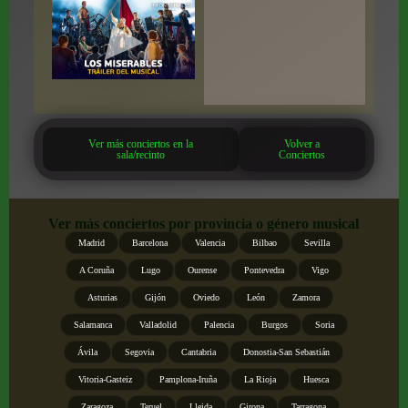
Ver más conciertos en la
Volver a
sala/recinto
Conciertos
Ver más conciertos por provincia o género musical
Madrid
Barcelona
Valencia
Bilbao
Sevilla
A Coruña
Lugo
Ourense
Pontevedra
Vigo
Asturias
Gijón
Oviedo
León
Zamora
Salamanca
Valladolid
Palencia
Burgos
Soria
Ávila
Segovia
Cantabria
Donostia-San Sebastián
Vitoria-Gasteiz
Pamplona-Iruña
La Rioja
Huesca
Zaragoza
Teruel
Lleida
Girona
Tarragona