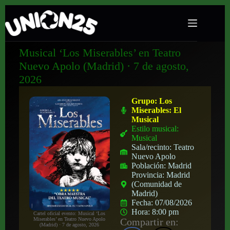
Musical ‘Los Miserables’ en Teatro
Nuevo Apolo (Madrid) · 7 de agosto,
2026
Grupo:
Los
Miserables: El
Musical
Estilo musical:
Musical
Sala/recinto:
Teatro
Nuevo Apolo
Población:
Madrid
Provincia:
Madrid
(Comunidad de
Madrid)
Fecha:
07/08/2026
Hora:
8:00 pm
Cartel oficial evento: Musical ‘Los
Compartir en:
Miserables’ en Teatro Nuevo Apolo
(Madrid) · 7 de agosto, 2026