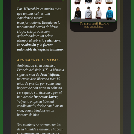
Los Miserables
es mucho más
que un musical: es una
experiencia teatral
transformadora. Basada en la
¿Tu marca aquí? Haz clic
monumental novela de Victor
para anunciarte.
Hugo, esta producción
galardonada es un relato
atemporal sobre la
redención
,
la
revolución
y la
fuerza
indomable del espíritu humano
.
ARGUMENTO CENTRAL:
Ambientada en la convulsa
Francia del siglo XIX, la historia
sigue la vida de
Jean Valjean
,
un exconvicto liberado tras 19
años de prisión por robar una
hogaza de pan para su sobrino.
Perseguido sin descanso por el
implacable
Inspector Javert
,
Valjean rompe su libertad
condicional y decide cambiar su
vida, convirtiéndose en un
hombre de bien.
Sus caminos se cruzan con los
de la humilde
Fantine
, y Valjean
se compromete a proteger a su