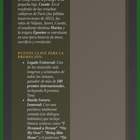
pequeña hija,
Cosette
. En el
trasfondo de las revueltas
callejeras de París (las fallidas
insurrecciones de 1832), las
vidas de Valjean, Javert, Cosette,
el estudiante idealista
Marius
y
la trágica
Éponine
se entrelazan
en una épica historia de amor,
sacrificio y revolución.
PUNTOS CLAVE PARA LA
PROMOCIÓN:
Legado Universal:
Uno
de los musicales más
longevos y aclamados de
todos los tiempos,
ganador de más de
180
premios internacionales
,
incluyendo 8 premios
Tony.
Banda Sonora
Inmortal:
Con una
partitura totalmente
cantada (sin diálogos
hablados) que incluye
himnos icónicos como
“I
Dreamed a Dream”
,
“On
My Own”
,
“Bring Him
Home”
y el poderoso
“Do