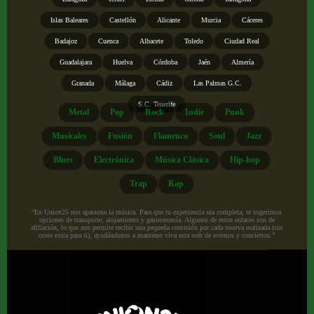
Islas Baleares
Castellón
Alicante
Murcia
Cáceres
Badajoz
Cuenca
Albacete
Toledo
Ciudad Real
Guadalajara
Huelva
Córdoba
Jaén
Almería
Granada
Málaga
Cádiz
Las Palmas G.C.
S.C. Tenerife
Metal
Pop
Rock
Indie
Punk
Musicales
Fusión
Flamenco
Soul
Jazz
Blues
Electrónica
Música Clásica
Hip-hop
Trap
Rap
“En Union25 nos apasiona la música. Para que tu experiencia sea completa, te sugerimos
opciones de transporte, alojamiento y gastronomía. Algunos de estos enlaces son de
afiliación, lo que nos permite recibir una pequeña comisión por cada reserva realizada (sin
coste extra para ti), ayudándonos a mantener viva esta web de eventos y conciertos.”