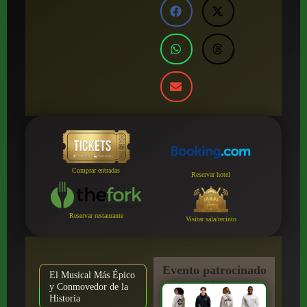
Comprar entradas
Reservar hotel
Reservar restaurante
Visitar sala/recinto
Evento patrocinado
El Musical Más Épico
por:
y Conmovedor de la
Historia