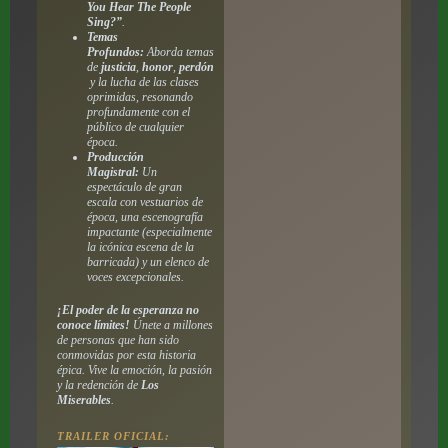
You Hear The People
Sing?”
.
Temas
Profundos:
Aborda temas
de
justicia
,
honor
,
perdón
y la lucha de las clases
oprimidas, resonando
profundamente con el
público de cualquier
época.
Producción
Magistral:
Un
espectáculo de gran
escala con vestuarios de
época, una escenografía
impactante (especialmente
la icónica escena de la
barricada) y un elenco de
voces excepcionales.
¡El poder de la esperanza no
conoce límites!
Únete a millones
de personas que han sido
conmovidas por esta historia
épica. Vive la emoción, la pasión
y la redención de
Los
Miserables
.
TRAILER OFICIAL: