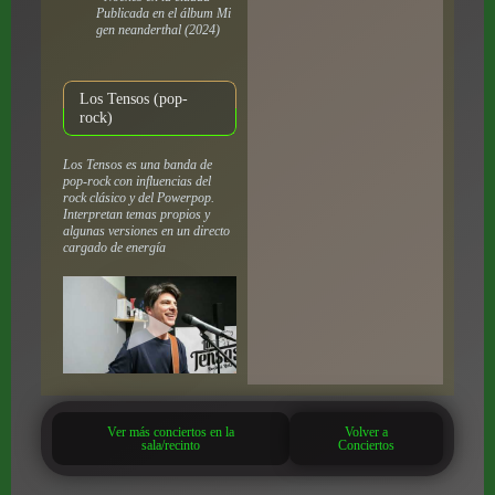
Publicada en el álbum
Mi
gen neanderthal
(2024)
Los Tensos (pop-
rock)
Los Tensos es una banda de
pop-rock con influencias del
rock clásico y del Powerpop.
Interpretan temas propios y
algunas versiones en un directo
cargado de energía
Ver más conciertos en la
Volver a
sala/recinto
Conciertos