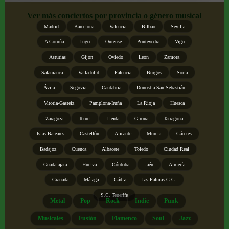
Ver más conciertos por provincia o género musical
Madrid
Barcelona
Valencia
Bilbao
Sevilla
A Coruña
Lugo
Ourense
Pontevedra
Vigo
Asturias
Gijón
Oviedo
León
Zamora
Salamanca
Valladolid
Palencia
Burgos
Soria
Ávila
Segovia
Cantabria
Donostia-San Sebastián
Vitoria-Gasteiz
Pamplona-Iruña
La Rioja
Huesca
Zaragoza
Teruel
Lleida
Girona
Tarragona
Islas Baleares
Castellón
Alicante
Murcia
Cáceres
Badajoz
Cuenca
Albacete
Toledo
Ciudad Real
Guadalajara
Huelva
Córdoba
Jaén
Almería
Granada
Málaga
Cádiz
Las Palmas G.C.
S.C. Tenerife
Metal
Pop
Rock
Indie
Punk
Musicales
Fusión
Flamenco
Soul
Jazz