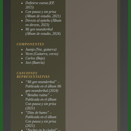
Definirse cuesta
(EP,
2015)
Con pausa y sin prisa
(Álbum de estudio, 2021)
Directo al epitelio
(Álbum
en directo, 2023)
Mi gen neanderthal
(Álbum de estudio, 2024)
COMPONENTES
Juanjo (Voz, guitarra)
Vicen (Guitarra, coros)
Carlos (Bajo)
Javi (Batería)
CANCIONES
REPRESENTATIVAS
“Mi gen neanderthal” –
Publicada en el álbum
Mi
gen neanderthal
(2024)
“Bendita rutina” –
Publicada en el álbum
Con pausa y sin prisa
(2021)
“Días de humo” –
Publicada en el álbum
Con pausa y sin prisa
(2021)
“Noches en la ciudad” –