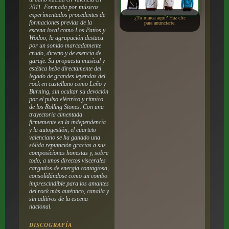
2011. Formada por músicos
experimentados procedentes de
¿Tu marca aquí? Haz clic
formaciones previas de la
para anunciarte.
escena local como Los Patios y
Wodoo, la agrupación destaca
por un sonido marcadamente
crudo, directo y de esencia de
garaje. Su propuesta musical y
estética bebe directamente del
legado de grandes leyendas del
rock en castellano como Leño y
Burning, sin ocultar su devoción
por el pulso eléctrico y rítmico
de los Rolling Stones. Con una
trayectoria cimentada
firmemente en la independencia
y la autogestión, el cuarteto
valenciano se ha ganado una
sólida reputación gracias a sus
composiciones honestas y, sobre
todo, a unos directos viscerales
cargados de energía contagiosa,
consolidándose como un combo
imprescindible para los amantes
del rock más auténtico, canalla y
sin aditivos de la escena
nacional.
DISCOGRAFÍA