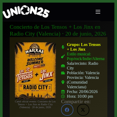
Concierto de Los Tensos + Los Jinx en
Radio City (Valencia) · 20 de junio, 2026
Grupo:
Los Tensos
+ Los Jinx
Estilo musical:
Pop/rock/Indie/Alternativo
Sala/recinto:
Radio
City
Población:
Valencia
Provincia:
Valencia
(Comunidad
Valenciana)
Fecha:
20/06/2026
Hora:
10:00 pm
Compartir en:
Cartel oficial evento: Concierto de Los
Tensos + Los Jinx en Radio City
(Valencia) · 20 de junio, 2026