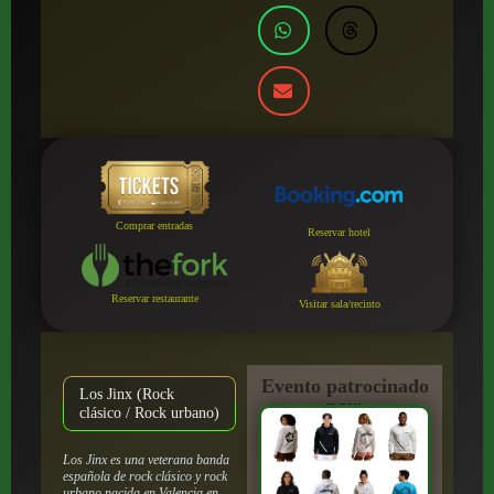
Comprar entradas
Reservar hotel
Reservar restaurante
Visitar sala/recinto
Evento patrocinado
Los Jinx (Rock
por:
clásico / Rock urbano)
Los Jinx es una veterana banda
española de rock clásico y rock
urbano nacida en Valencia en